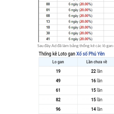
Sau đây Ad đã làm bảng thống kê các lô gan