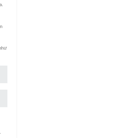
a.
ền
 như
.