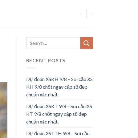
-
-
RECENT POSTS
Dự đoán XSKH 9/8 – Soi cầu XS
KH 9/8 chốt ngay cặp số đẹp
chuẩn xác nhất.
Dự đoán XSKT 9/8 – Soi cầu XS
KT 9/8 chốt ngay cặp số đẹp
chuẩn xác nhất.
Dự đoán XSTTH 9/8 – Soi cầu