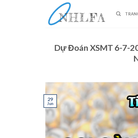
Skip
to
TRAN
content
Dự Đoán XSMT 6-7-20
N
29
Jun