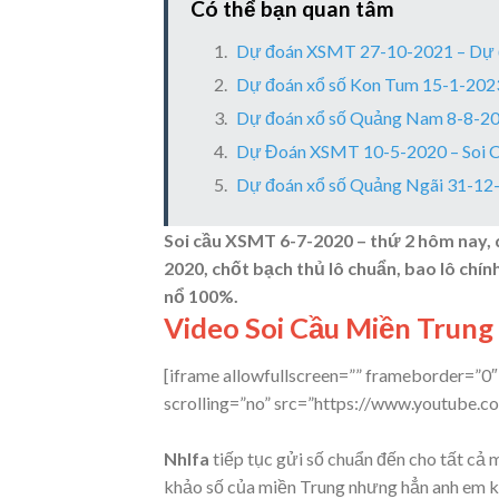
Có thể bạn quan tâm
Dự đoán XSMT 27-10-2021 – Dự
Dự đoán xổ số Kon Tum 15-1-202
Dự đoán xổ số Quảng Nam 8-8-20
Dự Đoán XSMT 10-5-2020 – Soi 
Dự đoán xổ số Quảng Ngãi 31-12
Soi cầu XSMT 6-7-2020 – thứ 2 hôm nay, 
2020, chốt bạch thủ lô chuẩn, bao lô chín
nổ 100%.
Video Soi Cầu Miền Trung
[iframe allowfullscreen=”” frameborder=”
scrolling=”no” src=”https://www.youtube
Nhlfa
tiếp tục gửi số chuẩn đến cho tất cả
khảo số của miền Trung nhưng hẳn anh em k