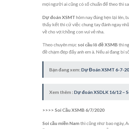
mọi người ai cũng có số chuẩn để theo thì s
Dự đoán XSMT
hôm nay đúng hẹn lại lên, b
thấy kết thì cứ việc chung tay đánh ngay n
về cho vợ/chồng con vui vẻ nha.
Theo chuyên mục
soi cầu lô đề XSMB
thì n
đề chạm đẹp đấy anh em à. Nếu ai đang bí số 
Bạn đang xem:
Dự Đoán XSMT 6-7-202
Xem thêm :
Dự đoán XSDLK 16/12 – So
>>>>
Soi Cầu XSMB 6/7/2020
Soi cầu miền Nam
thì cũng như bao ngày, Ad