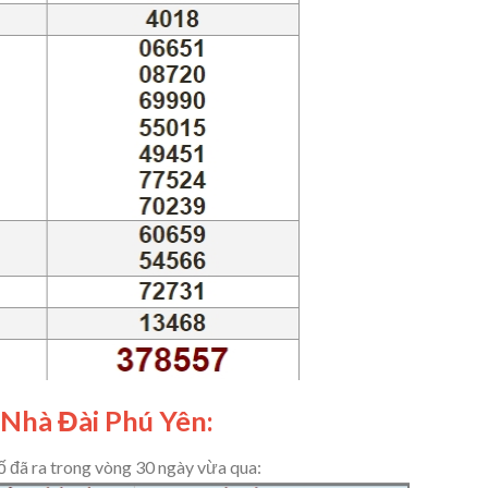
Nhà Đài Phú Yên:
ố đã ra trong vòng 30 ngày vừa qua: