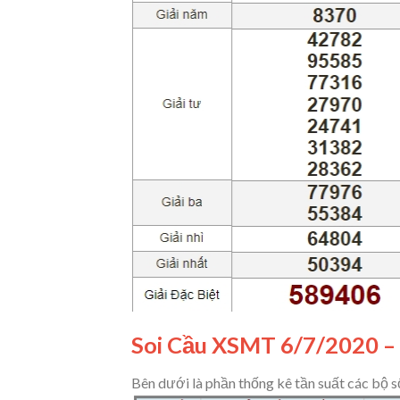
Soi Cầu XSMT 6/7/2020 – 
Bên dưới là phần thống kê tần suất các bộ s