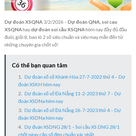
Dự đoán XSQNA
3/2/2026 –
Dự đoán QNA, soi cau
XSQNA
hay
dự đoán soi cầu XSQNA
hôm nay đầy đủ đầu
đuôi, giải 8, bao lô 2 số siêu chuẩn và siêu may mắn đến từ
những chuyên gia chốt số!
Có thể bạn quan tâm
Dự đoán xổ số Khánh Hòa 27-7-2022 thứ 4 – Dự
đoán XSKH hôm nay
Dự đoán xổ số Đà Nẵng 11-2-2023 thứ 7 – Dự
đoán XSDNa hôm nay
Dự đoán xổ số Đà Nẵng 26-7-2023 thứ 4 – Dự
đoán XSDNa hôm nay
Dự đoán XSDNG 28/1 – Soi cầu XS DNG 28/1
chốt ngay cặp số đẹp chuẩn xác nhất.