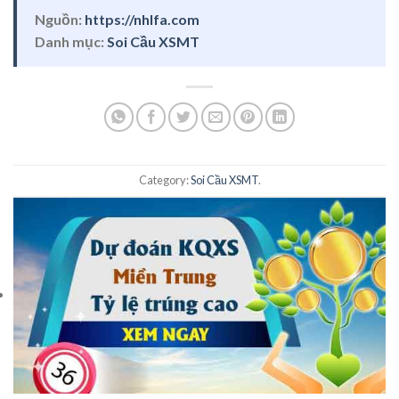
Nguồn:
https://nhlfa.com
Danh mục:
Soi Cầu XSMT
Category:
Soi Cầu XSMT
.