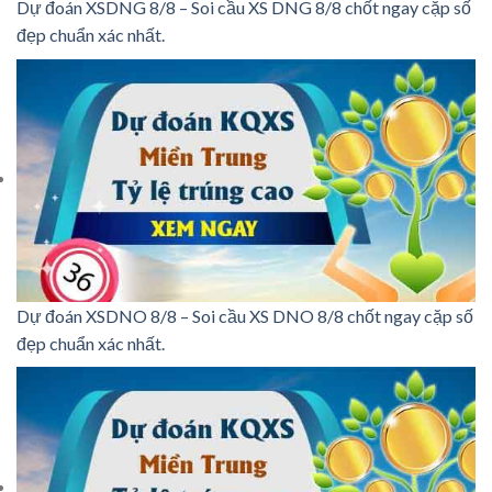
Dự đoán XSDNG 8/8 – Soi cầu XS DNG 8/8 chốt ngay cặp số
đẹp chuẩn xác nhất.
Dự đoán XSDNO 8/8 – Soi cầu XS DNO 8/8 chốt ngay cặp số
đẹp chuẩn xác nhất.