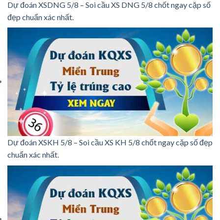
Dự đoán XSDNG 5/8 – Soi cầu XS DNG 5/8 chốt ngay cặp số
đẹp chuẩn xác nhất.
Dự đoán XSKH 5/8 – Soi cầu XS KH 5/8 chốt ngay cặp số đẹp
chuẩn xác nhất.