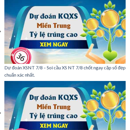
Dự đoán XSNT 7/8 – Soi cầu XS NT 7/8 chốt ngay cặp số đẹp
chuẩn xác nhất.