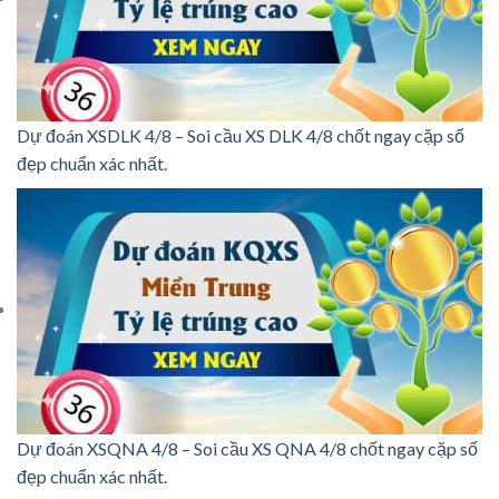
Dự đoán XSDLK 4/8 – Soi cầu XS DLK 4/8 chốt ngay cặp số
đẹp chuẩn xác nhất.
Dự đoán XSQNA 4/8 – Soi cầu XS QNA 4/8 chốt ngay cặp số
đẹp chuẩn xác nhất.