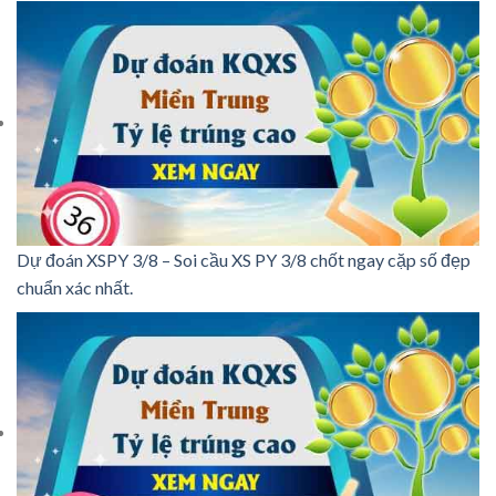
Dự đoán XSPY 3/8 – Soi cầu XS PY 3/8 chốt ngay cặp số đẹp
chuẩn xác nhất.