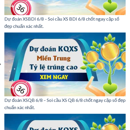
Dự đoán XSBDI 6/8 – Soi cầu XS BDI 6/8 chốt ngay cặp số
đẹp chuẩn xác nhất.
Dự đoán XSQB 6/8 – Soi cầu XS QB 6/8 chốt ngay cặp số đẹp
chuẩn xác nhất.