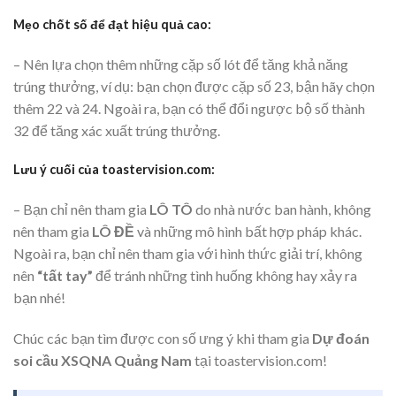
Mẹo chốt số để đạt hiệu quả cao:
– Nên lựa chọn thêm những cặp số lót để tăng khả năng
trúng thưởng, ví dụ: bạn chọn được cặp số 23, bận hãy chọn
thêm 22 và 24. Ngoài ra, bạn có thể đổi ngược bộ số thành
32 để tăng xác xuất trúng thưởng.
Lưu ý cuối của toastervision.com:
– Bạn chỉ nên tham gia
LÔ TÔ
do nhà nước ban hành, không
nên tham gia
LÔ ĐỀ
và những mô hình bất hợp pháp khác.
Ngoài ra, bạn chỉ nên tham gia với hình thức giải trí, không
nên
“tất tay”
để tránh những tình huống không hay xảy ra
bạn nhé!
Chúc các bạn tìm được con số ưng ý khi tham gia
Dự đoán
soi cầu XSQNA Quảng Nam
tại toastervision.com!