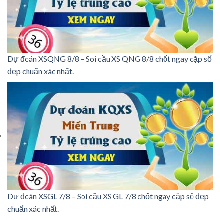
Dự đoán XSQNG 8/8 – Soi cầu XS QNG 8/8 chốt ngay cặp số
đẹp chuẩn xác nhất.
Dự đoán XSGL 7/8 – Soi cầu XS GL 7/8 chốt ngay cặp số đẹp
chuẩn xác nhất.