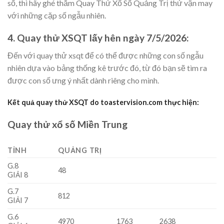
số, thì hãy ghé thăm Quay Thử Xổ Số Quảng Trị thử vận may
với những cặp số ngẫu nhiên.
4. Quay thử XSQT lấy hên ngày 7/5/2026:
Đến với quay thử xsqt để có thể được những con số ngẫu
nhiên dựa vào bảng thống kê trước đó, từ đó bạn sẽ tìm ra
được con số ưng ý nhất dành riêng cho mình.
Kết quả quay thử XSQT do toastervision.com thực hiện:
Quay thử xổ số Miền Trung
TỈNH
QUẢNG TRỊ
G.8
48
GIẢI 8
G.7
812
GIẢI 7
G.6
4970
1763
2638