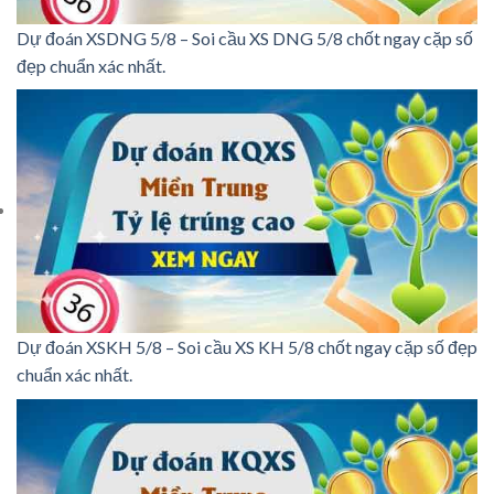
Dự đoán XSDNG 5/8 – Soi cầu XS DNG 5/8 chốt ngay cặp số
đẹp chuẩn xác nhất.
Dự đoán XSKH 5/8 – Soi cầu XS KH 5/8 chốt ngay cặp số đẹp
chuẩn xác nhất.