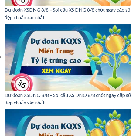
Dự đoán XSDNG 8/8 – Soi cầu XS DNG 8/8 chốt ngay cặp số
đẹp chuẩn xác nhất.
Dự đoán XSDNO 8/8 – Soi cầu XS DNO 8/8 chốt ngay cặp số
đẹp chuẩn xác nhất.