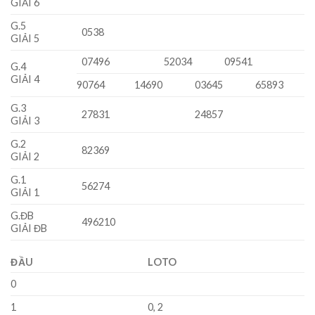
GIẢI 6
G.5
0538
GIẢI 5
07496
52034
09541
G.4
GIẢI 4
90764
14690
03645
65893
G.3
27831
24857
GIẢI 3
G.2
82369
GIẢI 2
G.1
56274
GIẢI 1
G.ĐB
496210
GIẢI ĐB
ĐẦU
LOTO
0
1
0, 2