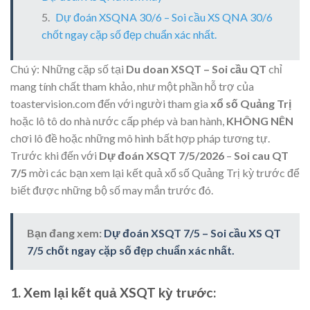
Dự đoán XSQNA 30/6 – Soi cầu XS QNA 30/6
chốt ngay cặp số đẹp chuẩn xác nhất.
Chú ý:
Những cặp số tại
Du doan XSQT – Soi cầu QT
chỉ
mang tính chất tham khảo, như một phần hỗ trợ của
toastervision.com đến với người tham gia
xổ số Quảng Trị
hoặc lô tô do nhà nước cấp phép và ban hành,
KHÔNG NÊN
chơi lô đề hoặc những mô hình bất hợp pháp tương tự.
Trước khi đến với
Dự đoán XSQT 7/5/2026
–
Soi cau QT
7/5
mời các bạn xem lại kết quả xổ số Quảng Trị kỳ trước để
biết được những bộ số may mắn trước đó.
Bạn đang xem:
Dự đoán XSQT 7/5 – Soi cầu XS QT
7/5 chốt ngay cặp số đẹp chuẩn xác nhất.
1. Xem lại kết quả XSQT kỳ trước: