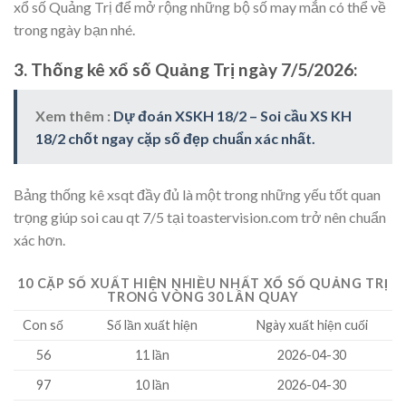
xổ số Quảng Trị để mở rộng những bộ số may mắn có thể về
trong ngày bạn nhé.
3. Thống kê xổ số Quảng Trị ngày 7/5/2026:
Xem thêm :
Dự đoán XSKH 18/2 – Soi cầu XS KH
18/2 chốt ngay cặp số đẹp chuẩn xác nhất.
Bảng thống kê xsqt đầy đủ là một trong những yếu tốt quan
trọng giúp soi cau qt 7/5 tại toastervision.com trở nên chuẩn
xác hơn.
10 CẶP SỐ
XUẤT HIỆN NHIỀU NHẤT
XỔ SỐ QUẢNG TRỊ
TRONG VÒNG 30 LẦN QUAY
Con số
Số lần xuất hiện
Ngày xuất hiện cuối
56
11 lần
2026-04-30
97
10 lần
2026-04-30