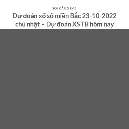
SOI CẦU XSMB
Dự đoán xổ số miền Bắc 23-10-2022
chủ nhật – Dự đoán XSTB hôm nay
22
Oct