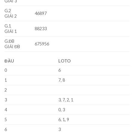
GIẢI 3
G.2
46897
GIẢI 2
G.1
88233
GIẢI 1
G.ĐB
675956
GIẢI ĐB
ĐẦU
LOTO
0
6
1
7, 8
2
3
3, 7, 2, 1
4
0, 3
5
6, 1, 9
6
3