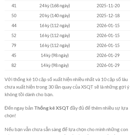
41
24 kỳ (168 ngày)
2025-11-20
50
20 kỳ (140 ngày)
2025-12-18
44
16 kỳ (112 ngày)
2026-01-15
52
16 kỳ (112 ngày)
2026-01-15
79
16 kỳ (112 ngày)
2026-01-15
45
14 kỳ (98 ngày)
2026-01-29
82
14 kỳ (98 ngày)
2026-01-29
Với thống kê 10 cặp số xuất hiện nhiều nhất và 10 cặp số lâu
chưa xuất hiện trong 30 lần quay của XSQT sẽ là những gợi ý
không tồi dành cho bạn.
Đến ngay bản
Thống kê XSQT
đầy đủ để thêm nhiều sự lựa
chọn!
Nếu bạn vẫn chưa sẳn sàng để lựa chọn cho mình những con