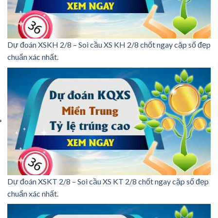
Dự đoán XSKH 2/8 – Soi cầu XS KH 2/8 chốt ngay cặp số đẹp
chuẩn xác nhất.
Dự đoán XSKT 2/8 – Soi cầu XS KT 2/8 chốt ngay cặp số đẹp
chuẩn xác nhất.