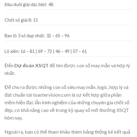
Đầu đuôi giải đặc biệt:
48
Chốt số giải 8:
15
Bao lô 3 số đẹp nhất:
32 – 65 – 96
Lô xiên:
16 – 81 | 69 – 72 | 46 – 49 | 07 – 61
Đến
Dự đoán XSQT
để tìm được con số may mắn và hợp lý
nhất.
Để cho ra được những con số siêu may mắn, logic, hợp lý và
đạt chuẩn tại toastervision.com là sự kết hợp giữa phần
mềm hiện đại, lẫn kinh nghiệm của những chuyên gia chốt số
đẹp, có khả năng cao về trong kỳ quay số mở thưởng XSQT
hôm nay.
Ngoài ra, bạn có thể tham khảo thêm bảng thống kê kết quả