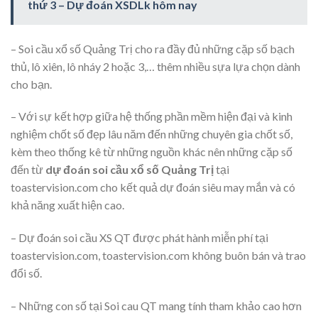
thứ 3 – Dự đoán XSDLk hôm nay
– Soi cầu xổ số Quảng Trị cho ra đầy đủ những cặp số bạch
thủ, lô xiên, lô nháy 2 hoặc 3,… thêm nhiều sựa lựa chọn dành
cho bạn.
– Với sự kết hợp giữa hệ thống phần mềm hiện đại và kinh
nghiệm chốt số đẹp lâu năm đến những chuyên gia chốt số,
kèm theo thống kê từ những nguồn khác nên những cặp số
đến từ
dự đoán soi cầu xổ số Quảng Trị
tại
toastervision.com cho kết quả dự đoán siêu may mắn và có
khả năng xuất hiện cao.
– Dự đoán soi cầu XS QT được phát hành miễn phí tại
toastervision.com, toastervision.com không buôn bán và trao
đổi số.
– Những con số tại Soi cau QT mang tính tham khảo cao hơn