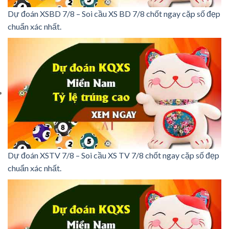
Dự đoán XSBD 7/8 – Soi cầu XS BD 7/8 chốt ngay cặp số đẹp
chuẩn xác nhất.
Dự đoán XSTV 7/8 – Soi cầu XS TV 7/8 chốt ngay cặp số đẹp
chuẩn xác nhất.