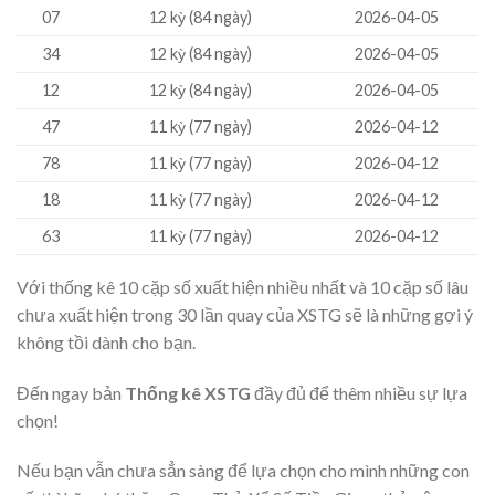
07
12 kỳ (84 ngày)
2026-04-05
34
12 kỳ (84 ngày)
2026-04-05
12
12 kỳ (84 ngày)
2026-04-05
47
11 kỳ (77 ngày)
2026-04-12
78
11 kỳ (77 ngày)
2026-04-12
18
11 kỳ (77 ngày)
2026-04-12
63
11 kỳ (77 ngày)
2026-04-12
Với thống kê 10 cặp số xuất hiện nhiều nhất và 10 cặp số lâu
chưa xuất hiện trong 30 lần quay của XSTG sẽ là những gợi ý
không tồi dành cho bạn.
Đến ngay bản
Thống kê XSTG
đầy đủ để thêm nhiều sự lựa
chọn!
Nếu bạn vẫn chưa sẳn sàng để lựa chọn cho mình những con