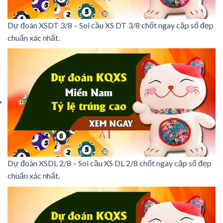
Dự đoán XSDT 3/8 – Soi cầu XS DT 3/8 chốt ngay cặp số đẹp
chuẩn xác nhất.
Dự đoán XSDL 2/8 – Soi cầu XS DL 2/8 chốt ngay cặp số đẹp
chuẩn xác nhất.