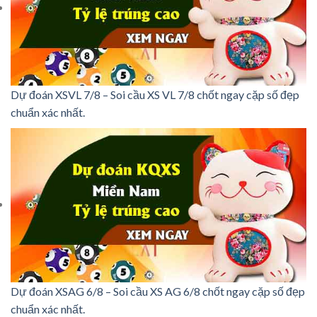
Dự đoán XSVL 7/8 – Soi cầu XS VL 7/8 chốt ngay cặp số đẹp
chuẩn xác nhất.
Dự đoán XSAG 6/8 – Soi cầu XS AG 6/8 chốt ngay cặp số đẹp
chuẩn xác nhất.