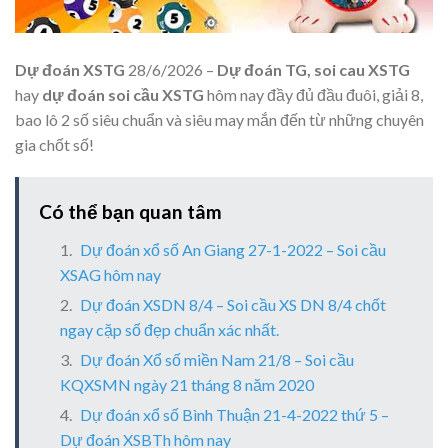
Dự đoán XSTG
28/6/2026 –
Dự đoán TG, soi cau XSTG
hay
dự đoán soi cầu XSTG
hôm nay đầy đủ đầu đuôi, giải 8,
bao lô 2 số siêu chuẩn và siêu may mắn đến từ những chuyên
gia chốt số!
Có thể bạn quan tâm
Dự đoán xổ số An Giang 27-1-2022 – Soi cầu
XSAG hôm nay
Dự đoán XSDN 8/4 – Soi cầu XS DN 8/4 chốt
ngay cặp số đẹp chuẩn xác nhất.
Dự đoán Xổ số miền Nam 21/8 – Soi cầu
KQXSMN ngày 21 tháng 8 năm 2020
Dự đoán xổ số Bình Thuận 21-4-2022 thứ 5 –
Dự đoán XSBTh hôm nay