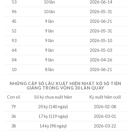
53
10 lần
2026-06-14
96
10 lần
2026-05-31
45
9 lần
2026-06-21
52
9 lần
2026-05-31
93
9 lần
2026-05-10
64
9 lần
2026-05-03
04
9 lần
2026-04-26
10
8 lần
2026-06-21
NHỮNG CẶP SỐ
LÂU XUẤT HIỆN NHẤT
XỔ SỐ TIỀN
GIANG TRONG VÒNG 30 LẦN QUAY
Con số
Số kỳ chưa xuất hiện
Kỳ xuất hiện cuối
79
20 kỳ (140 ngày)
2026-02-08
36
17 kỳ (119 ngày)
2026-03-01
38
14 kỳ (98 ngày)
2026-03-22