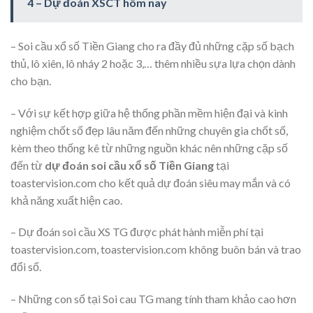
4 – Dự đoán XSCT hôm nay
– Soi cầu xổ số Tiền Giang cho ra đầy đủ những cặp số bạch
thủ, lô xiên, lô nháy 2 hoặc 3,… thêm nhiều sựa lựa chọn dành
cho bạn.
– Với sự kết hợp giữa hệ thống phần mềm hiện đại và kinh
nghiệm chốt số đẹp lâu năm đến những chuyên gia chốt số,
kèm theo thống kê từ những nguồn khác nên những cặp số
đến từ
dự đoán soi cầu xổ số Tiền Giang
tại
toastervision.com cho kết quả dự đoán siêu may mắn và có
khả năng xuất hiện cao.
– Dự đoán soi cầu XS TG được phát hành miễn phí tại
toastervision.com, toastervision.com không buôn bán và trao
đổi số.
– Những con số tại Soi cau TG mang tính tham khảo cao hơn