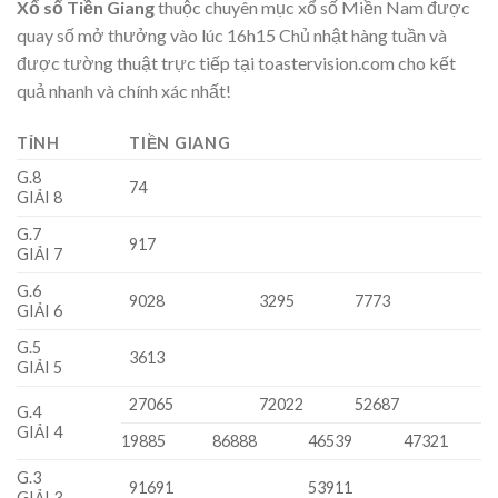
Xổ số Tiền Giang
thuộc chuyên mục xổ số Miền Nam được
quay số mở thưởng vào lúc 16h15 Chủ nhật hàng tuần và
được tường thuật trực tiếp tại toastervision.com cho kết
quả nhanh và chính xác nhất!
TỈNH
TIỀN GIANG
G.8
74
GIẢI 8
G.7
917
GIẢI 7
G.6
9028
3295
7773
GIẢI 6
G.5
3613
GIẢI 5
27065
72022
52687
G.4
GIẢI 4
19885
86888
46539
47321
G.3
91691
53911
GIẢI 3