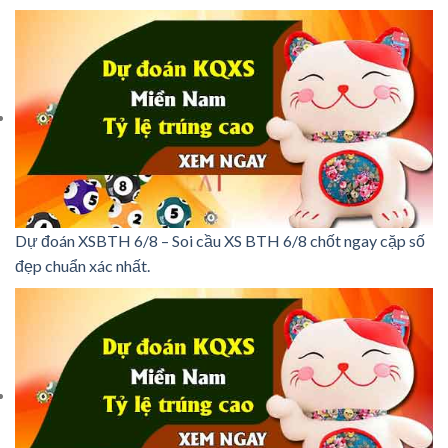
Dự đoán XSBTH 6/8 – Soi cầu XS BTH 6/8 chốt ngay cặp số
đẹp chuẩn xác nhất.