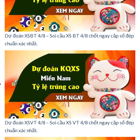
Dự đoán XSBT 4/8 – Soi cầu XS BT 4/8 chốt ngay cặp số đẹp
chuẩn xác nhất.
Dự đoán XSVT 4/8 – Soi cầu XS VT 4/8 chốt ngay cặp số đẹp
chuẩn xác nhất.