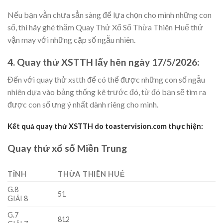
Nếu bạn vẫn chưa sẳn sàng để lựa chọn cho mình những con
số, thì hãy ghé thăm Quay Thử Xổ Số Thừa Thiên Huế thử
vận may với những cặp số ngẫu nhiên.
4. Quay thử XSTTH lấy hên ngày 17/5/2026:
Đến với quay thử xstth để có thể được những con số ngẫu
nhiên dựa vào bảng thống kê trước đó, từ đó bạn sẽ tìm ra
được con số ưng ý nhất dành riêng cho mình.
Kết quả quay thử XSTTH do toastervision.com thực hiện:
Quay thử xổ số Miền Trung
TỈNH
THỪA THIÊN HUẾ
G.8
51
GIẢI 8
G.7
812