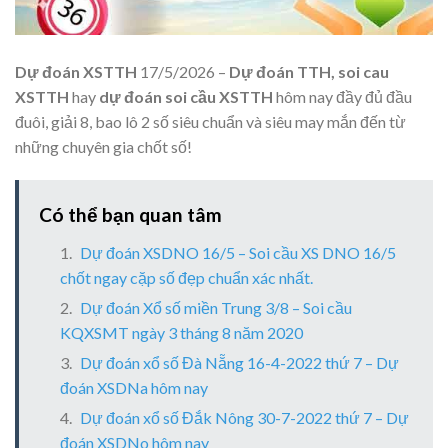
Dự đoán XSTTH
17/5/2026 –
Dự đoán TTH, soi cau
XSTTH
hay
dự đoán soi cầu XSTTH
hôm nay đầy đủ đầu
đuôi, giải 8, bao lô 2 số siêu chuẩn và siêu may mắn đến từ
những chuyên gia chốt số!
Có thể bạn quan tâm
Dự đoán XSDNO 16/5 – Soi cầu XS DNO 16/5
chốt ngay cặp số đẹp chuẩn xác nhất.
Dự đoán Xổ số miền Trung 3/8 – Soi cầu
KQXSMT ngày 3 tháng 8 năm 2020
Dự đoán xổ số Đà Nẵng 16-4-2022 thứ 7 – Dự
đoán XSDNa hôm nay
Dự đoán xổ số Đắk Nông 30-7-2022 thứ 7 – Dự
đoán XSDNo hôm nay