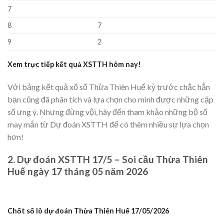
7
8
7
9
2
Xem trực tiếp kết quả
XSTTH
hôm nay!
Với bảng kết quả xổ số Thừa Thiên Huế kỳ trước chắc hẳn
bạn cũng đã phân tích và lựa chọn cho mình được những cặp
số ưng ý. Nhưng đừng vội, hãy đến tham khảo những bộ số
may mắn từ Dự đoán XSTTH để có thêm nhiều sự lựa chọn
hơn!
2. Dự đoán XSTTH 17/5 – Soi cầu Thừa Thiên
Huế ngày 17 tháng 05 năm 2026
Chốt số lô dự đoán Thừa Thiên Huế 17/05/2026