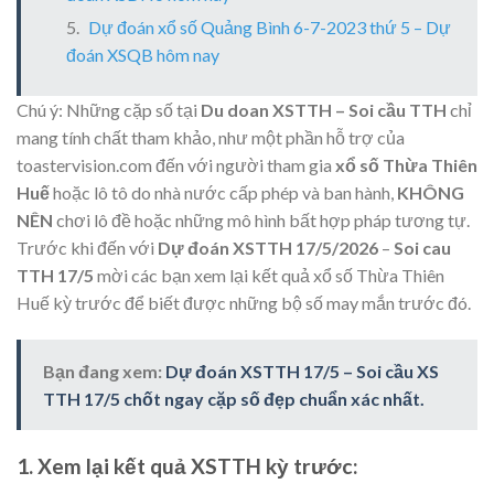
Dự đoán xổ số Quảng Bình 6-7-2023 thứ 5 – Dự
đoán XSQB hôm nay
Chú ý:
Những cặp số tại
Du doan XSTTH – Soi cầu TTH
chỉ
mang tính chất tham khảo, như một phần hỗ trợ của
toastervision.com đến với người tham gia
xổ số Thừa Thiên
Huế
hoặc lô tô do nhà nước cấp phép và ban hành,
KHÔNG
NÊN
chơi lô đề hoặc những mô hình bất hợp pháp tương tự.
Trước khi đến với
Dự đoán XSTTH 17/5/2026
–
Soi cau
TTH 17/5
mời các bạn xem lại kết quả xổ số Thừa Thiên
Huế kỳ trước để biết được những bộ số may mắn trước đó.
Bạn đang xem:
Dự đoán XSTTH 17/5 – Soi cầu XS
TTH 17/5 chốt ngay cặp số đẹp chuẩn xác nhất.
1. Xem lại kết quả XSTTH kỳ trước: