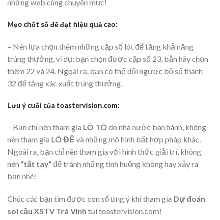
những web cùng chuyên mục!
Mẹo chốt số để đạt hiệu quả cao:
– Nên lựa chọn thêm những cặp số lót để tăng khả năng
trúng thưởng, ví dụ: bạn chọn được cặp số 23, bận hãy chọn
thêm 22 và 24. Ngoài ra, bạn có thể đổi ngược bộ số thành
32 để tăng xác xuất trúng thưởng.
Lưu ý cuối của toastervision.com:
– Bạn chỉ nên tham gia
LÔ TÔ
do nhà nước ban hành, không
nên tham gia
LÔ ĐỀ
và những mô hình bất hợp pháp khác.
Ngoài ra, bạn chỉ nên tham gia với hình thức giải trí, không
nên
“tất tay”
để tránh những tình huống không hay xảy ra
bạn nhé!
Chúc các bạn tìm được con số ưng ý khi tham gia
Dự đoán
soi cầu XSTV Trà Vinh
tại toastervision.com!