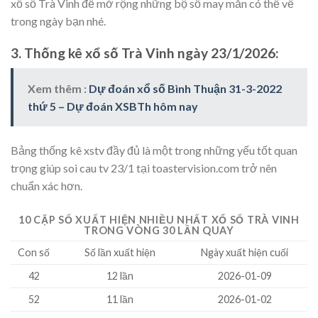
xổ số Trà Vinh để mở rộng những bộ số may mắn có thể về
trong ngày bạn nhé.
3. Thống kê xổ số Trà Vinh ngày 23/1/2026:
Xem thêm :
Dự đoán xổ số Bình Thuận 31-3-2022
thứ 5 – Dự đoán XSBTh hôm nay
Bảng thống kê xstv đầy đủ là một trong những yếu tốt quan
trọng giúp soi cau tv 23/1 tại toastervision.com trở nên
chuẩn xác hơn.
10 CẶP SỐ
XUẤT HIỆN NHIỀU NHẤT
XỔ SỐ TRÀ VINH
TRONG VÒNG 30 LẦN QUAY
Con số
Số lần xuất hiện
Ngày xuất hiện cuối
42
12 lần
2026-01-09
52
11 lần
2026-01-02