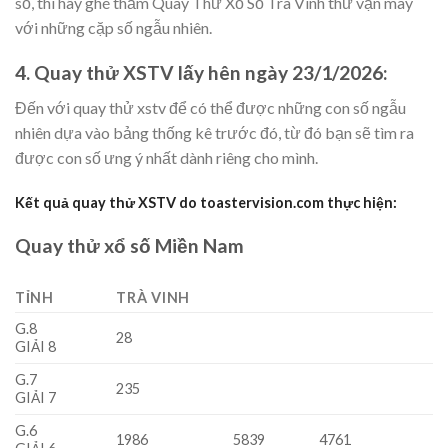
số, thì hãy ghé thăm Quay Thử Xổ Số Trà Vinh thử vận may
với những cặp số ngẫu nhiên.
4. Quay thử XSTV lấy hên ngày 23/1/2026:
Đến với quay thử xstv để có thể được những con số ngẫu
nhiên dựa vào bảng thống kê trước đó, từ đó bạn sẽ tìm ra
được con số ưng ý nhất dành riêng cho mình.
Kết quả quay thử XSTV do toastervision.com thực hiện:
Quay thử xổ số Miền Nam
TỈNH
TRÀ VINH
G.8
28
GIẢI 8
G.7
235
GIẢI 7
G.6
1986
5839
4761