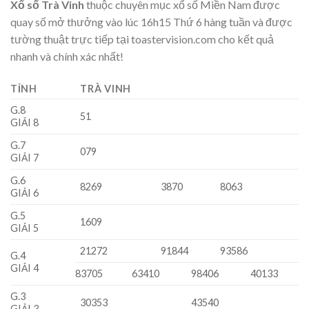
Xổ số Trà Vinh
thuộc chuyên mục xổ số Miền Nam được
quay số mở thưởng vào lúc 16h15 Thứ 6 hàng tuần và được
tường thuật trực tiếp tại toastervision.com cho kết quả
nhanh và chính xác nhất!
TỈNH
TRÀ VINH
G.8
51
GIẢI 8
G.7
079
GIẢI 7
G.6
8269
3870
8063
GIẢI 6
G.5
1609
GIẢI 5
21272
91844
93586
G.4
GIẢI 4
83705
63410
98406
40133
G.3
30353
43540
GIẢI 3