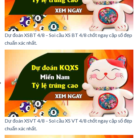
Dự đoán XSBT 4/8 – Soi cầu XS BT 4/8 chốt ngay cặp số đẹp
chuẩn xác nhất.
Dự đoán XSVT 4/8 – Soi cầu XS VT 4/8 chốt ngay cặp số đẹp
chuẩn xác nhất.