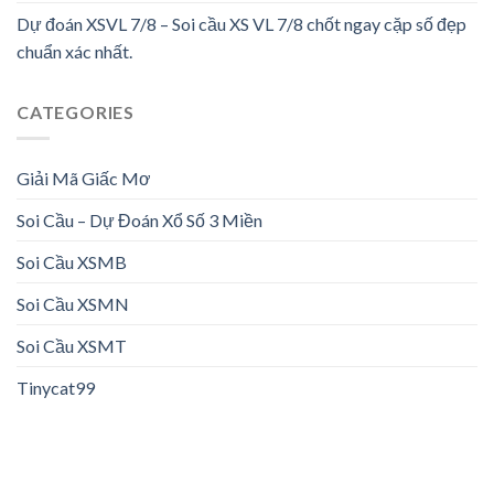
Dự đoán XSVL 7/8 – Soi cầu XS VL 7/8 chốt ngay cặp số đẹp
chuẩn xác nhất.
CATEGORIES
Giải Mã Giấc Mơ
Soi Cầu – Dự Đoán Xổ Số 3 Miền
Soi Cầu XSMB
Soi Cầu XSMN
Soi Cầu XSMT
Tinycat99