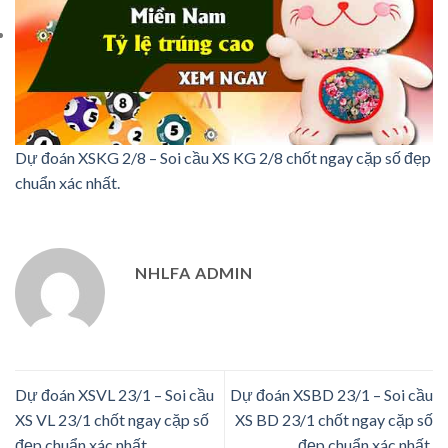
Dự đoán XSKG 2/8 – Soi cầu XS KG 2/8 chốt ngay cặp số đẹp
chuẩn xác nhất.
NHLFA ADMIN
Dự đoán XSVL 23/1 – Soi cầu
Dự đoán XSBD 23/1 – Soi cầu
XS VL 23/1 chốt ngay cặp số
XS BD 23/1 chốt ngay cặp số
đẹp chuẩn xác nhất.
đẹp chuẩn xác nhất.