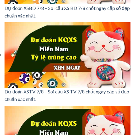
Dự đoán XSBD 7/8 – Soi cầu XS BD 7/8 chốt ngay cặp số đẹp
chuẩn xác nhất.
Dự đoán XSTV 7/8 – Soi cầu XS TV 7/8 chốt ngay cặp số đẹp
chuẩn xác nhất.