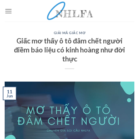
Skip
to
content
GIẢI MÃ GIẤC MƠ
Giấc mơ thấy ô tô đâm chết người
điềm báo liệu có kinh hoàng như đời
thực
11
Jun