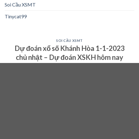
Soi Cầu XSMT
Tinycat99
SOI CẦU XSMT
Dự đoán xổ số Khánh Hòa 1-1-2023
chủ nhật – Dự đoán XSKH hôm nay
31
Dec