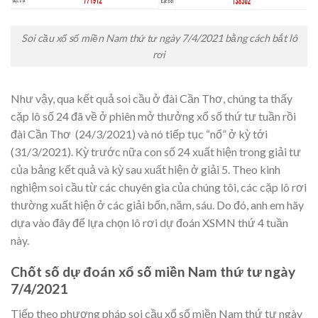
Soi cầu xổ số miền Nam thứ tư ngày 7/4/2021 bằng cách bắt lô
rơi
Như vậy, qua kết quả soi cầu ở đài Cần Thơ, chúng ta thấy
cặp lô số 24 đã về ở phiên mở thưởng xổ số thứ tư tuần rồi
đài Cần Thơ (24/3/2021) và nó tiếp tục “nổ” ở kỳ tới
(31/3/2021). Kỳ trước nữa con số 24 xuất hiện trong giải tư
của bảng kết quả và kỳ sau xuất hiện ở giải 5. Theo kinh
nghiệm soi cầu từ các chuyên gia của chúng tôi, các cặp lô rơi
thường xuất hiện ở các giải bốn, năm, sáu. Do đó, anh em hãy
dựa vào đây để lựa chọn lô rơi dự đoán XSMN thứ 4 tuần
này.
Chốt số dự đoán xổ số miền Nam thứ tư ngày
7/4/2021
Tiếp theo phương pháp soi cầu xổ số miền Nam thứ tư ngày