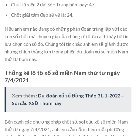
Chốt lô xiên 2 đài Sóc Trăng hôm nay: 47.
Chốt giải tám đẹp sẽ về là: 24.
Nếu anh em nào đang có những phán đoán trùng lặp với các
con số chốt mà chuyên gia của chúng tôi đưa ra thì hãy tự tin
lựa chọn con số đó. Chúng tôi tin chắc anh em sẽ giành được
những chiến thắng lớn trong phiên dự đoán xổ số miền Nam
thứ tư hôm nay.
Thống kê lô tô xổ số miền Nam thứ tư ngày
7/4/2021
Xem thêm :
Dự đoán xổ số Đồng Tháp 31-1-2022 –
Soi cầu XSĐT hôm nay
Bên cạnh các phương pháp chốt số, soi cầu xổ số miền Nam
thứ tư ngày 7/4/2021; anh em cần nắm thêm một phương