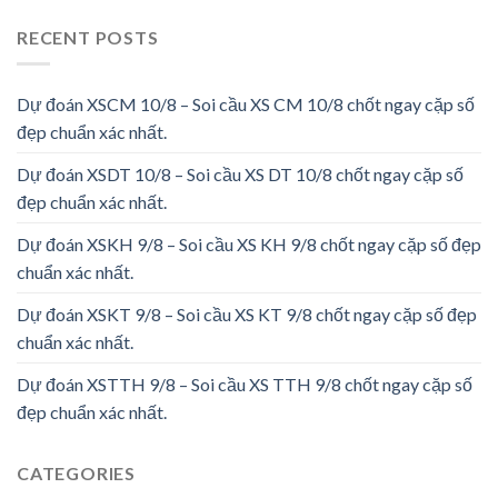
RECENT POSTS
Dự đoán XSCM 10/8 – Soi cầu XS CM 10/8 chốt ngay cặp số
đẹp chuẩn xác nhất.
Dự đoán XSDT 10/8 – Soi cầu XS DT 10/8 chốt ngay cặp số
đẹp chuẩn xác nhất.
Dự đoán XSKH 9/8 – Soi cầu XS KH 9/8 chốt ngay cặp số đẹp
chuẩn xác nhất.
Dự đoán XSKT 9/8 – Soi cầu XS KT 9/8 chốt ngay cặp số đẹp
chuẩn xác nhất.
Dự đoán XSTTH 9/8 – Soi cầu XS TTH 9/8 chốt ngay cặp số
đẹp chuẩn xác nhất.
CATEGORIES