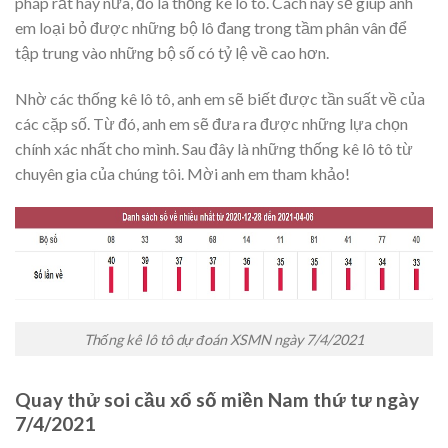
pháp rất hay nữa, đó là thống kê lô tô. Cách này sẽ giúp anh
em loại bỏ được những bộ lô đang trong tầm phân vân để
tập trung vào những bộ số có tỷ lệ về cao hơn.
Nhờ các thống kê lô tô, anh em sẽ biết được tần suất về của
các cặp số. Từ đó, anh em sẽ đưa ra được những lựa chọn
chính xác nhất cho mình. Sau đây là những thống kê lô tô từ
chuyên gia của chúng tôi. Mời anh em tham khảo!
Thống kê lô tô dự đoán XSMN ngày 7/4/2021
Quay thử soi cầu xổ số miền Nam thứ tư ngày
7/4/2021