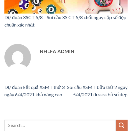
Dự đoán XSCT 5/8 – Soi cầu XS CT 5/8 chốt ngay cặp số đẹp
chuẩn xác nhất.
NHLFA ADMIN
Dự đoán kết quả XSMT thứ 3
Soi cầu XSMT bữa thứ 2 ngày
ngày 6/4/2021 khả năng cao
5/4/2021 đưa ra bộ số đẹp