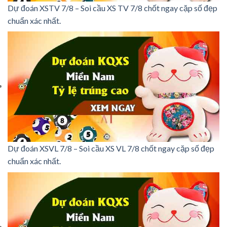
Dự đoán XSTV 7/8 – Soi cầu XS TV 7/8 chốt ngay cặp số đẹp
chuẩn xác nhất.
Dự đoán XSVL 7/8 – Soi cầu XS VL 7/8 chốt ngay cặp số đẹp
chuẩn xác nhất.