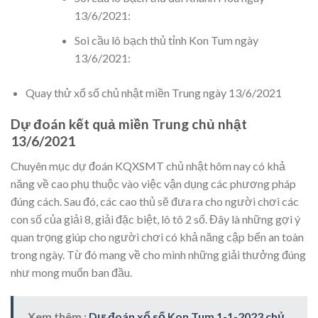
13/6/2021:
Soi cầu lô bạch thủ tỉnh Kon Tum ngày
13/6/2021:
Quay thử xổ số chủ nhật miền Trung ngày 13/6/2021
Dự đoán kết quả miền Trung chủ nhật
13/6/2021
Chuyên mục dự đoán KQXSMT chủ nhật hôm nay có khả
năng về cao phụ thuộc vào việc vận dụng các phương pháp
đúng cách. Sau đó, các cao thủ sẽ đưa ra cho người chơi các
con số của giải 8, giải đặc biệt, lô tô 2 số. Đây là những gợi ý
quan trọng giúp cho người chơi có khả năng cập bến an toàn
trong ngày. Từ đó mang về cho mình những giải thưởng đúng
như mong muốn ban đầu.
Xem thêm :
Dự đoán xổ số Kon Tum 1-1-2023 chủ