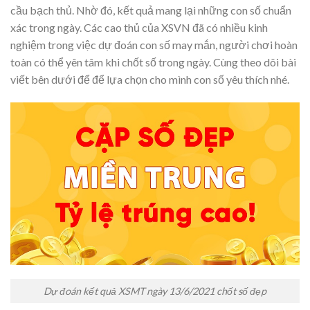
cầu bạch thủ. Nhờ đó, kết quả mang lại những con số chuẩn
xác trong ngày. Các cao thủ của XSVN đã có nhiều kinh
nghiệm trong việc dự đoán con số may mắn, người chơi hoàn
toàn có thể yên tâm khi chốt số trong ngày. Cùng theo dõi bài
viết bên dưới để để lựa chọn cho mình con số yêu thích nhé.
Dự đoán kết quả XSMT ngày 13/6/2021 chốt số đẹp