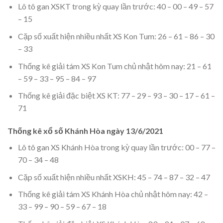
Lô tô gan XSKT trong kỳ quay lần trước: 40 – 00 – 49 – 57
– 15
Cặp số xuất hiện nhiều nhất XS Kon Tum: 26 – 61 – 86 – 30
– 33
Thống kê giải tám XS Kon Tum chủ nhật hôm nay: 21 – 61
– 59 – 33 – 95 – 84 – 97
Thống kê giải đặc biệt XS KT: 77 – 29 – 93 – 30 – 17 – 61 –
71
Thống kê xổ số Khánh Hòa ngày 13/6/2021
Lô tô gan XS Khánh Hòa trong kỳ quay lần trước: 00 – 77 –
70 – 34 – 48
Cặp số xuất hiện nhiều nhất XSKH: 45 – 74 – 87 – 32 – 47
Thống kê giải tám XS Khánh Hòa chủ nhật hôm nay: 42 –
33 – 99 – 90 – 59 – 67 – 18