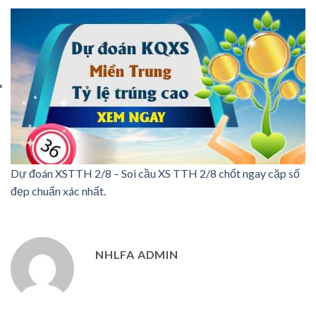
Dự đoán XSTTH 2/8 – Soi cầu XS TTH 2/8 chốt ngay cặp số
đẹp chuẩn xác nhất.
NHLFA ADMIN