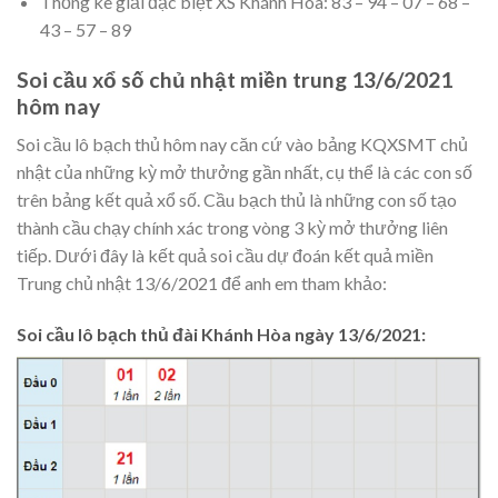
Thống kê giải đặc biệt XS Khánh Hòa: 83 – 94 – 07 – 68 –
43 – 57 – 89
Soi cầu xổ số chủ nhật miền trung 13/6/2021
hôm nay
Soi cầu lô bạch thủ hôm nay căn cứ vào bảng KQXSMT chủ
nhật của những kỳ mở thưởng gần nhất, cụ thể là các con số
trên bảng kết quả xổ số. Cầu bạch thủ là những con số tạo
thành cầu chạy chính xác trong vòng 3 kỳ mở thưởng liên
tiếp. Dưới đây là kết quả soi cầu dự đoán kết quả miền
Trung chủ nhật 13/6/2021 để anh em tham khảo:
Soi cầu lô bạch thủ đài Khánh Hòa ngày 13/6/2021: