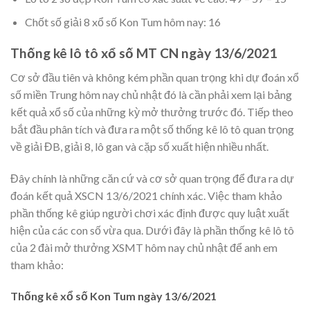
Chốt số giải 8 xổ số Kon Tum hôm nay: 16
Thống kê lô tô xổ số MT CN ngày 13/6/2021
Cơ sở đầu tiên và không kém phần quan trọng khi dự đoán xổ
số miền Trung hôm nay chủ nhật đó là cần phải xem lại bảng
kết quả xổ số của những kỳ mở thưởng trước đó. Tiếp theo
bắt đầu phân tích và đưa ra một số thống kê lô tô quan trọng
về giải ĐB, giải 8, lô gan và cặp số xuất hiện nhiều nhất.
Đây chính là những căn cứ và cơ sở quan trọng để đưa ra dự
đoán kết quả XSCN 13/6/2021 chính xác. Việc tham khảo
phần thống kê giúp người chơi xác định được quy luật xuất
hiện của các con số vừa qua. Dưới đây là phần thống kê lô tô
của 2 đài mở thưởng XSMT hôm nay chủ nhật để anh em
tham khảo:
Thống kê xổ số Kon Tum ngày 13/6/2021