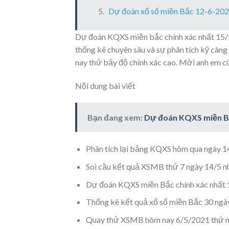
Dự đoán xổ số miền Bắc 12-6-202
Dự đoán KQXS miền bắc chính xác nhất 15/5/
thống kê chuyên sâu và sự phân tích kỹ càn
nay thứ bảy độ chính xác cao. Mời anh em 
Nội dung bài viết
Bạn đang xem:
Dự đoán KQXS miền Bắ
Phân tích lại bảng KQXS hôm qua ngày 1
Soi cầu kết quả XSMB thứ 7 ngày 14/5 n
Dự đoán KQXS miền Bắc chính xác nhất 
Thống kê kết quả xổ số miền Bắc 30 ngà
Quay thử XSMB hôm nay 6/5/2021 thứ 