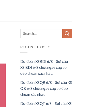
-
-
RECENT POSTS
Dự đoán XSBDI 6/8 – Soi cầu
XS BDI 6/8 chốt ngay cặp số
đẹp chuẩn xác nhất.
Dự đoán XSQB 6/8 – Soi cầu XS
QB 6/8 chốt ngay cặp số đẹp
chuẩn xác nhất.
Dự đoán XSQT 6/8 – Soi cầu XS