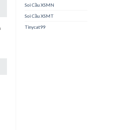
Soi Cầu XSMN
Soi Cầu XSMT
Tinycat99
u