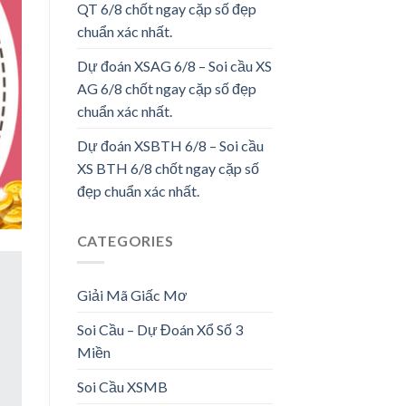
QT 6/8 chốt ngay cặp số đẹp
chuẩn xác nhất.
Dự đoán XSAG 6/8 – Soi cầu XS
AG 6/8 chốt ngay cặp số đẹp
chuẩn xác nhất.
Dự đoán XSBTH 6/8 – Soi cầu
XS BTH 6/8 chốt ngay cặp số
đẹp chuẩn xác nhất.
CATEGORIES
Giải Mã Giấc Mơ
Soi Cầu – Dự Đoán Xổ Số 3
Miền
Soi Cầu XSMB