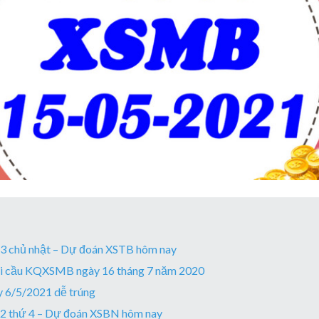
3 chủ nhật – Dự đoán XSTB hôm nay
oi cầu KQXSMB ngày 16 tháng 7 năm 2020
6/5/2021 dễ trúng
2 thứ 4 – Dự đoán XSBN hôm nay