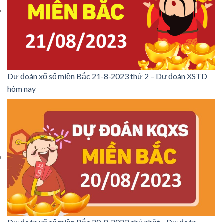
Dự đoán xổ số miền Bắc 21-8-2023 thứ 2 – Dự đoán XSTD
hôm nay
Dự đoán xổ số miền Bắc 20-8-2023 chủ nhật – Dự đoán