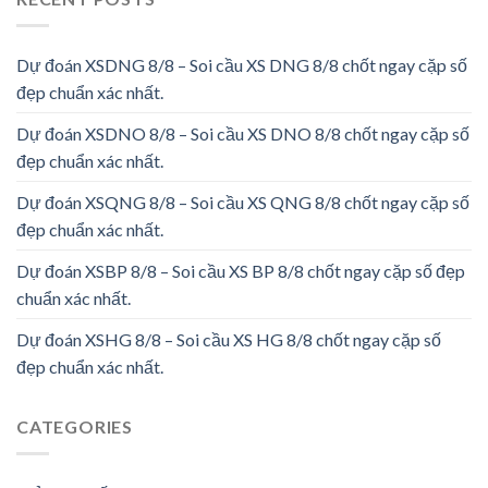
Dự đoán XSDNG 8/8 – Soi cầu XS DNG 8/8 chốt ngay cặp số
đẹp chuẩn xác nhất.
Dự đoán XSDNO 8/8 – Soi cầu XS DNO 8/8 chốt ngay cặp số
đẹp chuẩn xác nhất.
Dự đoán XSQNG 8/8 – Soi cầu XS QNG 8/8 chốt ngay cặp số
đẹp chuẩn xác nhất.
Dự đoán XSBP 8/8 – Soi cầu XS BP 8/8 chốt ngay cặp số đẹp
chuẩn xác nhất.
Dự đoán XSHG 8/8 – Soi cầu XS HG 8/8 chốt ngay cặp số
đẹp chuẩn xác nhất.
CATEGORIES