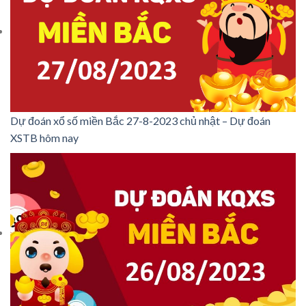
Dự đoán xổ số miền Bắc 27-8-2023 chủ nhật – Dự đoán
XSTB hôm nay