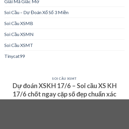
Giải Mã Giấc Mơ
Soi Cầu – Dự Đoán Xổ Số 3 Miền
Soi Cầu XSMB
Soi Cầu XSMN
Soi Cầu XSMT
Tinycat99
SOI CẦU XSMT
Dự đoán XSKH 17/6 – Soi cầu XS KH
17/6 chốt ngay cặp số đẹp chuẩn xác
nhất.