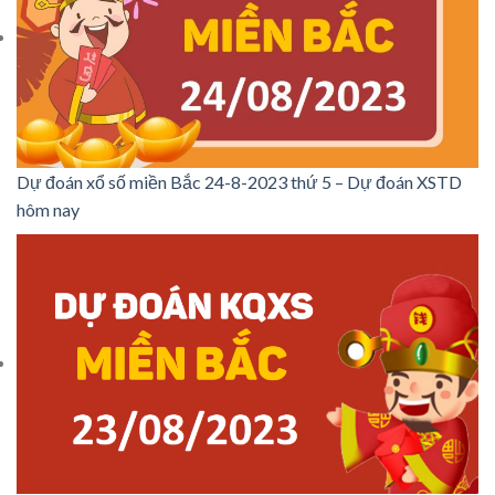
Dự đoán xổ số miền Bắc 24-8-2023 thứ 5 – Dự đoán XSTD
hôm nay