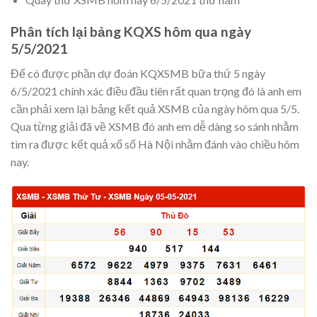
Phân tích lại bảng KQXS hôm qua ngày
5/5/2021
Để có được phần dự đoán KQXSMB bữa thứ 5 ngày
6/5/2021 chính xác điều đầu tiên rất quan trọng đó là anh em
cần phải xem lại bảng kết quả XSMB của ngày hôm qua 5/5.
Qua từng giải đã về XSMB đó anh em dễ dàng so sánh nhằm
tìm ra được kết quả xổ số Hà Nội nhằm đánh vào chiều hôm
nay.