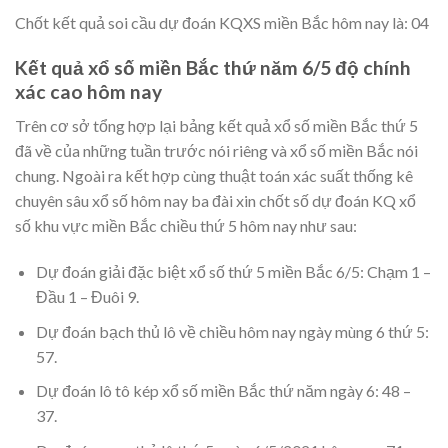
Chốt kết quả soi cầu dự đoán KQXS miền Bắc hôm nay là: 04
Kết quả xổ số miền Bắc thứ năm 6/5 độ chính
xác cao hôm nay
Trên cơ sở tổng hợp lại bảng kết quả xổ số miền Bắc thứ 5
đã về của những tuần trước nói riêng và xổ số miền Bắc nói
chung. Ngoài ra kết hợp cùng thuật toán xác suất thống kê
chuyên sâu xổ số hôm nay ba đài xin chốt số dự đoán KQ xổ
số khu vực miền Bắc chiều thứ 5 hôm nay như sau:
Dự đoán giải đặc biệt xổ số thứ 5 miền Bắc 6/5: Chạm 1 –
Đầu 1 – Đuôi 9.
Dự đoán bạch thủ lô về chiều hôm nay ngày mùng 6 thứ 5:
57.
Dự đoán lô tô kép xổ số miền Bắc thứ năm ngày 6: 48 –
37.