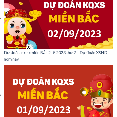
Dự đoán xổ số miền Bắc 2-9-2023 thứ 7 – Dự đoán XSND
hôm nay