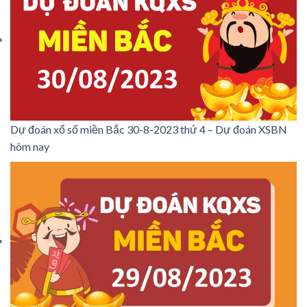
Dự đoán xổ số miền Bắc 30-8-2023 thứ 4 – Dự đoán XSBN
hôm nay