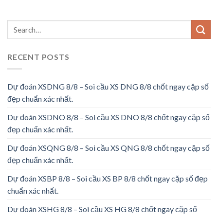
RECENT POSTS
Dự đoán XSDNG 8/8 – Soi cầu XS DNG 8/8 chốt ngay cặp số
đẹp chuẩn xác nhất.
Dự đoán XSDNO 8/8 – Soi cầu XS DNO 8/8 chốt ngay cặp số
đẹp chuẩn xác nhất.
Dự đoán XSQNG 8/8 – Soi cầu XS QNG 8/8 chốt ngay cặp số
đẹp chuẩn xác nhất.
Dự đoán XSBP 8/8 – Soi cầu XS BP 8/8 chốt ngay cặp số đẹp
chuẩn xác nhất.
Dự đoán XSHG 8/8 – Soi cầu XS HG 8/8 chốt ngay cặp số