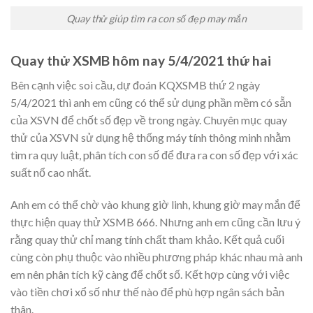
Quay thử giúp tìm ra con số đẹp may mắn
Quay thử XSMB hôm nay 5/4/2021 thứ hai
Bên cạnh việc soi cầu, dự đoán KQXSMB thứ 2 ngày
5/4/2021 thì anh em cũng có thể sử dụng phần mềm có sẵn
của XSVN để chốt số đẹp về trong ngày. Chuyên mục quay
thử của XSVN sử dụng hệ thống máy tính thông minh nhằm
tìm ra quy luật, phân tích con số để đưa ra con số đẹp với xác
suất nổ cao nhất.
Anh em có thể chờ vào khung giờ linh, khung giờ may mắn để
thực hiện quay thử XSMB 666. Nhưng anh em cũng cần lưu ý
rằng quay thử chỉ mang tính chất tham khảo. Kết quả cuối
cùng còn phụ thuộc vào nhiều phương pháp khác nhau mà anh
em nên phân tích kỹ càng để chốt số. Kết hợp cùng với việc
vào tiền chơi xổ số như thế nào để phù hợp ngân sách bản
thân.