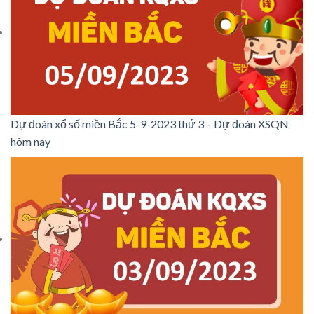
Dự đoán xổ số miền Bắc 5-9-2023 thứ 3 – Dự đoán XSQN
hôm nay