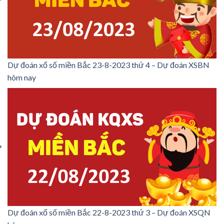
Dự đoán xổ số miền Bắc 23-8-2023 thứ 4 – Dự đoán XSBN
hôm nay
Dự đoán xổ số miền Bắc 22-8-2023 thứ 3 – Dự đoán XSQN