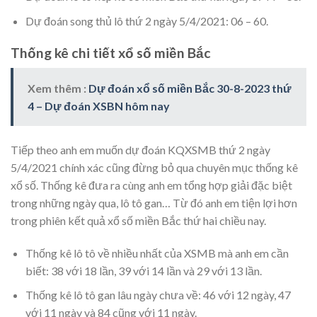
Dự đoán song thủ lô thứ 2 ngày 5/4/2021: 06 – 60.
Thống kê chi tiết xổ số miền Bắc
Xem thêm :
Dự đoán xổ số miền Bắc 30-8-2023 thứ
4 – Dự đoán XSBN hôm nay
Tiếp theo anh em muốn dự đoán KQXSMB thứ 2 ngày
5/4/2021 chính xác cũng đừng bỏ qua chuyên mục thống kê
xổ số. Thống kê đưa ra cùng anh em tổng hợp giải đặc biệt
trong những ngày qua, lô tô gan… Từ đó anh em tiện lợi hơn
trong phiên kết quả xổ số miền Bắc thứ hai chiều nay.
Thống kê lô tô về nhiều nhất của XSMB mà anh em cần
biết: 38 với 18 lần, 39 với 14 lần và 29 với 13 lần.
Thống kê lô tô gan lâu ngày chưa về: 46 với 12 ngày, 47
với 11 ngày và 84 cũng với 11 ngày.