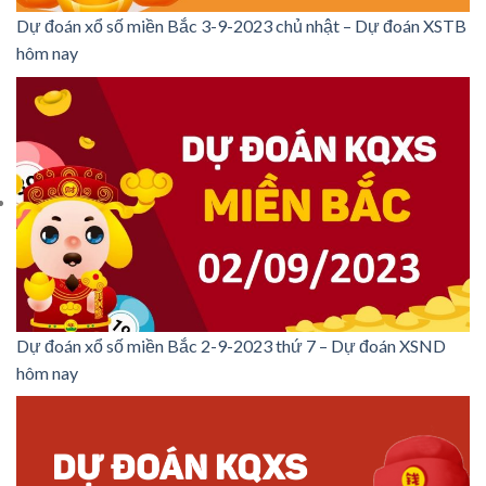
Dự đoán xổ số miền Bắc 3-9-2023 chủ nhật – Dự đoán XSTB
hôm nay
Dự đoán xổ số miền Bắc 2-9-2023 thứ 7 – Dự đoán XSND
hôm nay