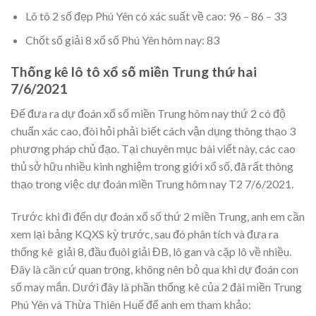
Lô tô 2 số đẹp Phú Yên có xác suất về cao: 96 – 86 – 33
Chốt số giải 8 xổ số Phú Yên hôm nay: 83
Thống kê lô tô xổ số miền Trung thứ hai
7/6/2021
Để đưa ra dự đoán xổ số miền Trung hôm nay thứ 2 có độ
chuẩn xác cao, đòi hỏi phải biết cách vận dụng thông thạo 3
phương pháp chủ đạo. Tại chuyên mục bài viết này, các cao
thủ sở hữu nhiều kinh nghiệm trong giới xổ số, đã rất thông
thạo trong việc dự đoán miền Trung hôm nay T2 7/6/2021.
Trước khi đi đến dự đoán xổ số thứ 2 miền Trung, anh em cần
xem lại bảng KQXS kỳ trước, sau đó phân tích và đưa ra
thống kê giải 8, đầu đuôi giải ĐB, lô gan và cặp lô về nhiều.
Đây là căn cứ quan trọng, không nên bỏ qua khi dự đoán con
số may mắn. Dưới đây là phần thống kê của 2 đài miền Trung
Phú Yên và Thừa Thiên Huế để anh em tham khảo: