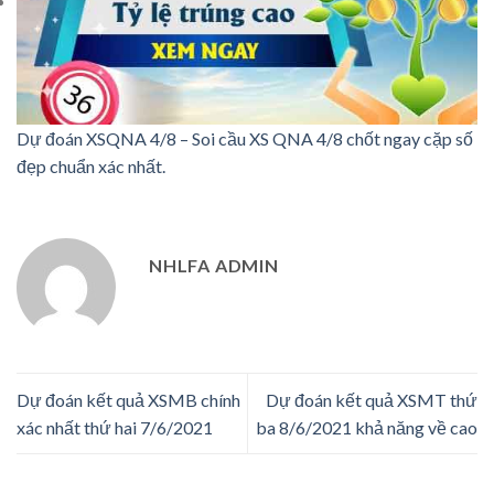
Dự đoán XSQNA 4/8 – Soi cầu XS QNA 4/8 chốt ngay cặp số
đẹp chuẩn xác nhất.
NHLFA ADMIN
Dự đoán kết quả XSMB chính
Dự đoán kết quả XSMT thứ
xác nhất thứ hai 7/6/2021
ba 8/6/2021 khả năng về cao