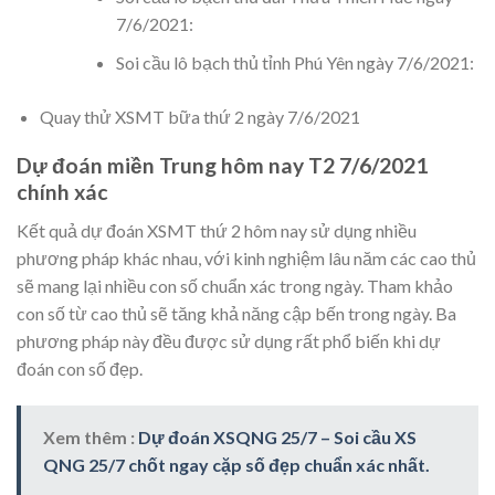
7/6/2021:
Soi cầu lô bạch thủ tỉnh Phú Yên ngày 7/6/2021:
Quay thử XSMT bữa thứ 2 ngày 7/6/2021
Dự đoán miền Trung hôm nay T2 7/6/2021
chính xác
Kết quả dự đoán XSMT thứ 2 hôm nay sử dụng nhiều
phương pháp khác nhau, với kinh nghiệm lâu năm các cao thủ
sẽ mang lại nhiều con số chuẩn xác trong ngày. Tham khảo
con số từ cao thủ sẽ tăng khả năng cập bến trong ngày. Ba
phương pháp này đều được sử dụng rất phổ biến khi dự
đoán con số đẹp.
Xem thêm :
Dự đoán XSQNG 25/7 – Soi cầu XS
QNG 25/7 chốt ngay cặp số đẹp chuẩn xác nhất.