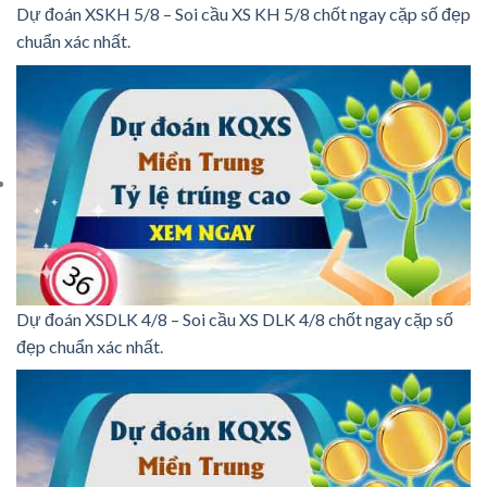
Dự đoán XSKH 5/8 – Soi cầu XS KH 5/8 chốt ngay cặp số đẹp
chuẩn xác nhất.
Dự đoán XSDLK 4/8 – Soi cầu XS DLK 4/8 chốt ngay cặp số
đẹp chuẩn xác nhất.