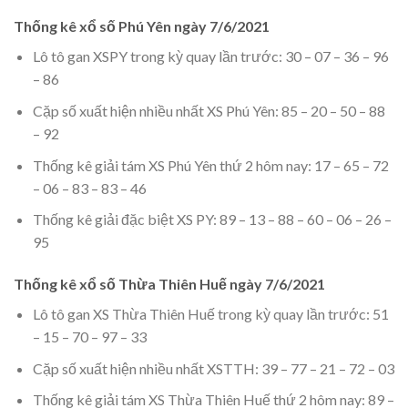
Thống kê xổ số Phú Yên ngày 7/6/2021
Lô tô gan XSPY trong kỳ quay lần trước: 30 – 07 – 36 – 96
– 86
Cặp số xuất hiện nhiều nhất XS Phú Yên: 85 – 20 – 50 – 88
– 92
Thống kê giải tám XS Phú Yên thứ 2 hôm nay: 17 – 65 – 72
– 06 – 83 – 83 – 46
Thống kê giải đặc biệt XS PY: 89 – 13 – 88 – 60 – 06 – 26 –
95
Thống kê xổ số Thừa Thiên Huế ngày 7/6/2021
Lô tô gan XS Thừa Thiên Huế trong kỳ quay lần trước: 51
– 15 – 70 – 97 – 33
Cặp số xuất hiện nhiều nhất XSTTH: 39 – 77 – 21 – 72 – 03
Thống kê giải tám XS Thừa Thiên Huế thứ 2 hôm nay: 89 –