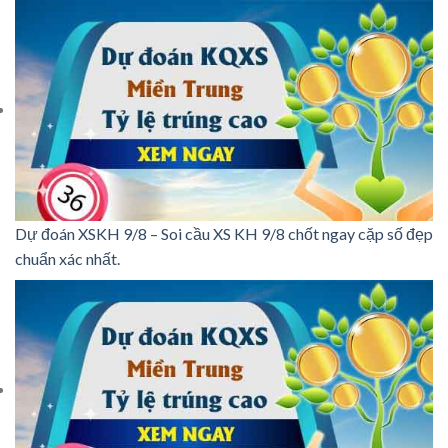
Dự đoán XSKH 9/8 – Soi cầu XS KH 9/8 chốt ngay cặp số đẹp
chuẩn xác nhất.