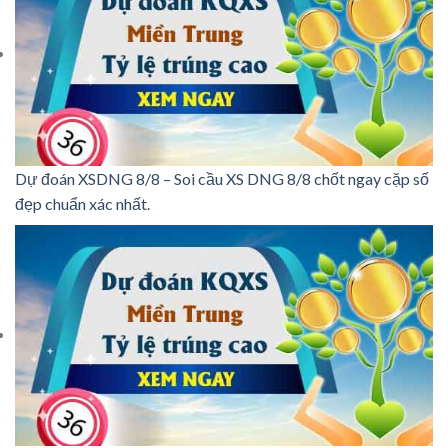
Dự đoán XSDNG 8/8 – Soi cầu XS DNG 8/8 chốt ngay cặp số
đẹp chuẩn xác nhất.