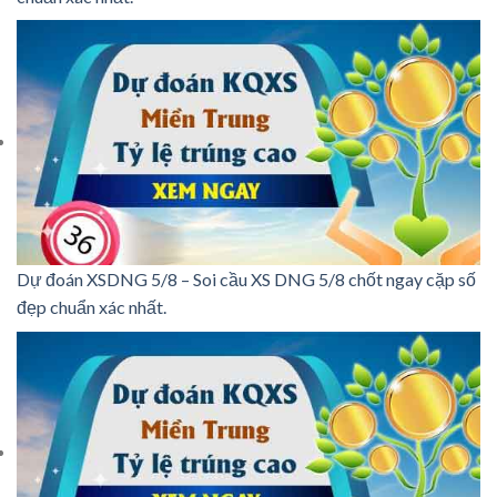
Dự đoán XSDNG 5/8 – Soi cầu XS DNG 5/8 chốt ngay cặp số
đẹp chuẩn xác nhất.