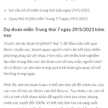
Soi cầu xổ số miền trung thứ bảy ngày 29/5/2021
Quay thử KQXS miền Trung T7 ngày 29/5/2021
Dự đoán miền Trung thứ 7 ngày 29/5/2021 hôm
nay
Trước khi dự đoán KQXSMT thứ 7, để đảm bảo kết quả
được chuẩn xác, khách quan, người chơi cần kết hợp nhiều
phương pháp lại với nhau. Hơn nữa, với nhiều kinh nghiệm
lâu năm trong lĩnh vực dự đoán con số may mắn, người chơi
sẽ có được sự yên tâm trong quá trình tham gia quay số mở
thưởng trong ngày.
Nhờ đó, anh em hoàn toàn có thể yên tâm về độ chính xác của
các con số mà các được cao thủ đưa ra. Tuy nhiên, các con số
chỉ có tính chất tham khảo để người chơi lựa chọn, không
chính xác tuyệt đối 100%. Vì thế, hãy tỉnh táo và sáng suốt