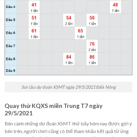
Soi cầu dự đoán XSMT ngày 29/5/2021 Đắk Nông
Quay thử KQXS miền Trung T7 ngày
29/5/2021
Bên cạnh những dự đoán XSMT thứ bảy hôm nay được gợi ý
bên trên, người chơi cũng có thể tham khảo kết quả từ ứng