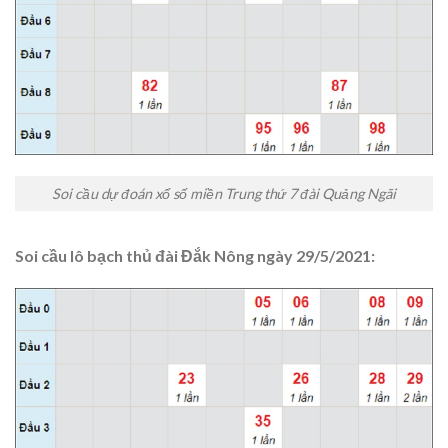
Soi cầu dự đoán xổ số miền Trung thứ 7 đài Quảng Ngãi
Soi cầu lô bạch thủ đài Đắk Nông ngày 29/5/2021: