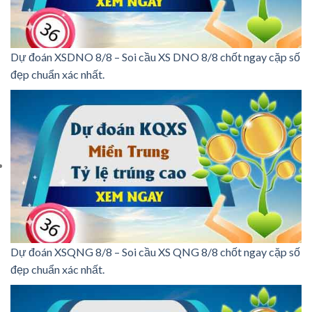
Dự đoán XSDNO 8/8 – Soi cầu XS DNO 8/8 chốt ngay cặp số
đẹp chuẩn xác nhất.
Dự đoán XSQNG 8/8 – Soi cầu XS QNG 8/8 chốt ngay cặp số
đẹp chuẩn xác nhất.