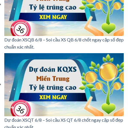
Dự đoán XSQB 6/8 – Soi cầu XS QB 6/8 chốt ngay cặp số đẹp
chuẩn xác nhất.
Dự đoán XSQT 6/8 – Soi cầu XS QT 6/8 chốt ngay cặp số đẹp
chuẩn xác nhất.