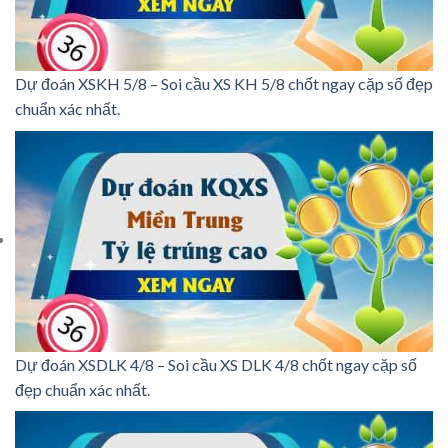
Dự đoán XSKH 5/8 – Soi cầu XS KH 5/8 chốt ngay cặp số đẹp
chuẩn xác nhất.
Dự đoán XSDLK 4/8 – Soi cầu XS DLK 4/8 chốt ngay cặp số
đẹp chuẩn xác nhất.