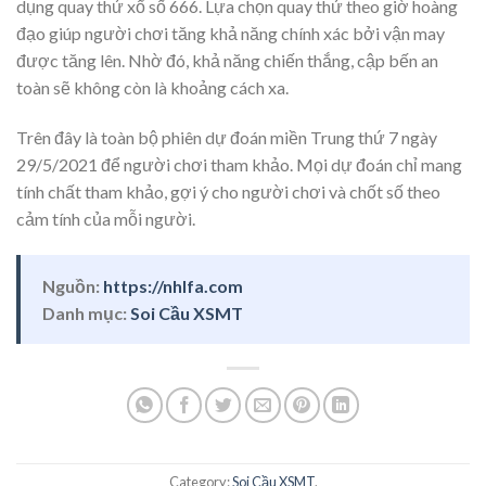
dụng quay thử xổ số 666. Lựa chọn quay thử theo giờ hoàng
đạo giúp người chơi tăng khả năng chính xác bởi vận may
được tăng lên. Nhờ đó, khả năng chiến thắng, cập bến an
toàn sẽ không còn là khoảng cách xa.
Trên đây là toàn bộ phiên dự đoán miền Trung thứ 7 ngày
29/5/2021 để người chơi tham khảo. Mọi dự đoán chỉ mang
tính chất tham khảo, gợi ý cho người chơi và chốt số theo
cảm tính của mỗi người.
Nguồn:
https://nhlfa.com
Danh mục:
Soi Cầu XSMT
Category:
Soi Cầu XSMT
.