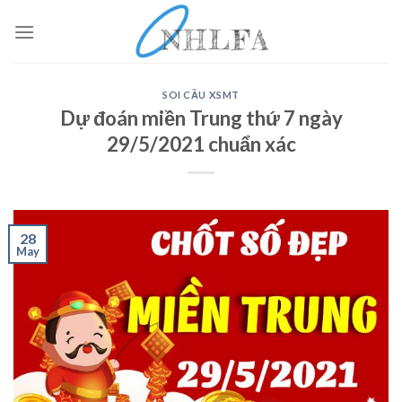
Skip
to
content
SOI CẦU XSMT
Dự đoán miền Trung thứ 7 ngày
29/5/2021 chuẩn xác
28
May