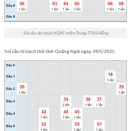
Soi cầu dự đoán KQXS miền Trung T7 Đà Nẵng
Soi cầu lô bạch thủ tỉnh Quảng Ngãi ngày 29/5/2021: