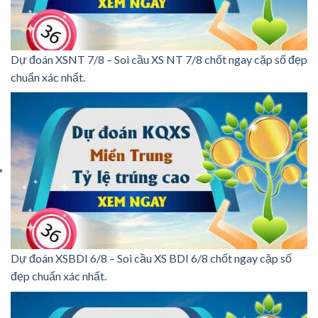
Dự đoán XSNT 7/8 – Soi cầu XS NT 7/8 chốt ngay cặp số đẹp
chuẩn xác nhất.
Dự đoán XSBDI 6/8 – Soi cầu XS BDI 6/8 chốt ngay cặp số
đẹp chuẩn xác nhất.