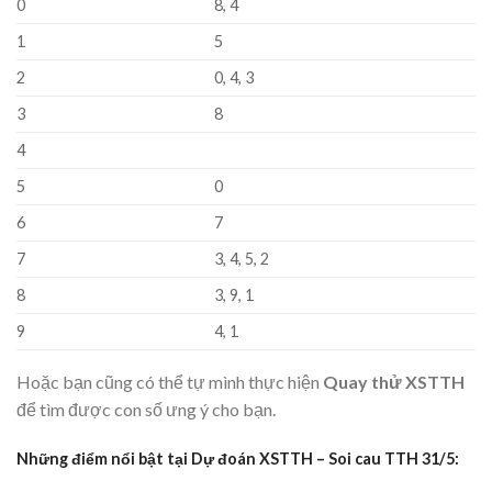
0
8, 4
1
5
2
0, 4, 3
3
8
4
5
0
6
7
7
3, 4, 5, 2
8
3, 9, 1
9
4, 1
Hoặc bạn cũng có thể tự mình thực hiện
Quay thử XSTTH
để tìm được con số ưng ý cho bạn.
Những điểm nổi bật tại Dự đoán XSTTH – Soi cau TTH 31/5: