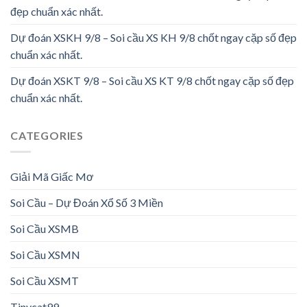
đẹp chuẩn xác nhất.
Dự đoán XSKH 9/8 – Soi cầu XS KH 9/8 chốt ngay cặp số đẹp
chuẩn xác nhất.
Dự đoán XSKT 9/8 – Soi cầu XS KT 9/8 chốt ngay cặp số đẹp
chuẩn xác nhất.
CATEGORIES
Giải Mã Giấc Mơ
Soi Cầu – Dự Đoán Xổ Số 3 Miền
Soi Cầu XSMB
Soi Cầu XSMN
Soi Cầu XSMT
Tinycat99