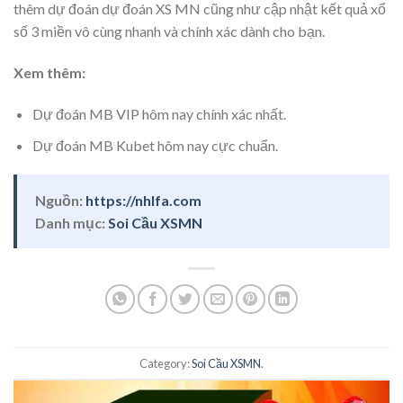
thêm dự đoán dự đoán XS MN cũng như cập nhật kết quả xổ
số 3 miền vô cùng nhanh và chính xác dành cho bạn.
Xem thêm:
Dự đoán MB VIP hôm nay chính xác nhất.
Dự đoán MB Kubet hôm nay cực chuẩn.
Nguồn:
https://nhlfa.com
Danh mục:
Soi Cầu XSMN
Category:
Soi Cầu XSMN
.