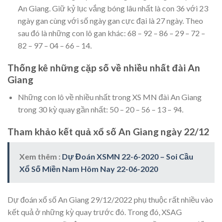
An Giang. Giữ kỷ lục vắng bóng lâu nhất là con 36 với 23
ngày gan cùng với số ngày gan cực đại là 27 ngày. Theo
sau đó là những con lô gan khác: 68 – 92 – 86 – 29 – 72 –
82 – 97 – 04 – 66 – 14.
Thống kê những cặp số về nhiều nhất đài An
Giang
Những con lô về nhiều nhất trong XS MN đài An Giang
trong 30 kỳ quay gần nhất: 50 – 20 – 56 – 13 – 94.
Tham khảo kết quả xổ số An Giang ngày 22/12
Xem thêm :
Dự Đoán XSMN 22-6-2020 – Soi Cầu
Xổ Số Miền Nam Hôm Nay 22-06-2020
Dự đoán xổ số An Giang 29/12/2022 phụ thuộc rất nhiều vào
kết quả ở những kỳ quay trước đó. Trong đó, XSAG