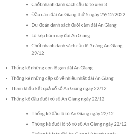
Chốt nhanh danh sách cầu lô tô xiên 3
Đầu câm đài An Giang thứ 5 ngày 29/12/2022
Dự đoán danh sách đuôi câm đài An Giang
Lô kép hôm nay đài An Giang
Chốt nhanh danh sách cầu lô 3 càng An Giang
29/12
Thống kê những con lô gan đài An Giang
Thống kê những cặp số về nhiều nhất đài An Giang
Tham khảo kết quả xổ số An Giang ngày 22/12
Thống kê đầu đuôi xổ số An Giang ngày 22/12
Thống kê đầu lô tô An Giang ngày 22/12
Thống kê đuôi lô tô xổ số An Giang ngày 22/12
Thống kê loto đài An Giang kỳ trước ngày