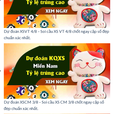
Dự đoán XSVT 4/8 – Soi cầu XS VT 4/8 chốt ngay cặp số đẹp
chuẩn xác nhất.
Dự đoán XSCM 3/8 – Soi cầu XS CM 3/8 chốt ngay cặp số
đẹp chuẩn xác nhất.