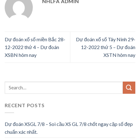
NHLFA ADMIN
Dự đoán xổ số miền Bắc 28-
Dự đoán xổ số Tây Ninh 29-
12-2022 thứ 4 – Dự đoán
12-2022 thứ 5 – Dự đoán
XSBN hôm nay
XSTN hôm nay
RECENT POSTS
Dự đoán XSGL 7/8 – Soi cầu XS GL 7/8 chốt ngay cặp số đẹp
chuẩn xác nhất.