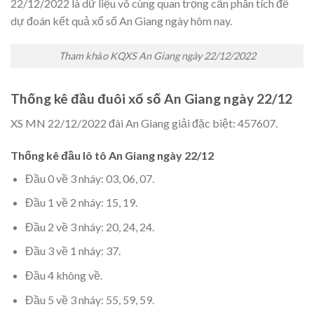
22/12/2022 là dữ liệu vô cùng quan trọng cần phân tích để
dự đoán kết quả xổ số An Giang ngày hôm nay.
Tham khảo KQXS An Giang ngày 22/12/2022
Thống kê đầu đuôi xổ số An Giang ngày 22/12
XS MN 22/12/2022 đài An Giang giải đặc biệt: 457607.
Thống kê đầu lô tô An Giang ngày 22/12
Đầu 0 về 3 nháy: 03, 06, 07.
Đầu 1 về 2 nháy: 15, 19.
Đầu 2 về 3 nháy: 20, 24, 24.
Đầu 3 về 1 nháy: 37.
Đầu 4 không về.
Đầu 5 về 3 nháy: 55, 59, 59.