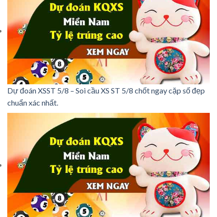
Dự đoán XSST 5/8 – Soi cầu XS ST 5/8 chốt ngay cặp số đẹp
chuẩn xác nhất.