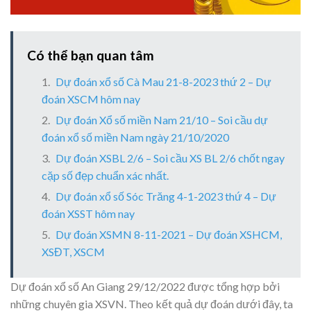
Có thể bạn quan tâm
Dự đoán xổ số Cà Mau 21-8-2023 thứ 2 – Dự
đoán XSCM hôm nay
Dự đoán Xổ số miền Nam 21/10 – Soi cầu dự
đoán xổ số miền Nam ngày 21/10/2020
Dự đoán XSBL 2/6 – Soi cầu XS BL 2/6 chốt ngay
cặp số đẹp chuẩn xác nhất.
Dự đoán xổ số Sóc Trăng 4-1-2023 thứ 4 – Dự
đoán XSST hôm nay
Dự đoán XSMN 8-11-2021 – Dự đoán XSHCM,
XSĐT, XSCM
Dự đoán xổ số An Giang 29/12/2022 được tổng hợp bởi
những chuyên gia XSVN. Theo kết quả dự đoán dưới đây, ta