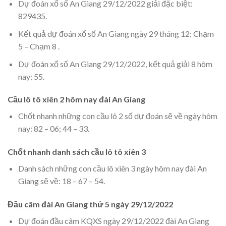
Dự đoán xổ số An Giang 29/12/2022 giải đặc biệt:
829435.
Kết quả dự đoán xổ số An Giang ngày 29 tháng 12: Chạm
5 – Chạm 8 .
Dự đoán xổ số An Giang 29/12/2022, kết quả giải 8 hôm
nay: 55.
Cầu lô tô xiên 2 hôm nay đài An Giang
Chốt nhanh những con cầu lô 2 số dự đoán sẽ về ngày hôm
nay: 82 – 06; 44 – 33.
Chốt nhanh danh sách cầu lô tô xiên 3
Danh sách những con cầu lô xiên 3 ngày hôm nay đài An
Giang sẽ về: 18 – 67 – 54.
Đầu câm đài An Giang thứ 5 ngày 29/12/2022
Dự đoán đầu câm KQXS ngày 29/12/2022 đài An Giang