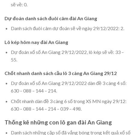
sẽ về: 0.
Dự đoán danh sách đuôi câm đài An Giang
Danh sách đuôi câm dự đoán sẽ về ngày 29/12/2022: 2.
Lô kép hôm nay đài An Giang
Dự đoán xổ số An Giang 29/12/2022, lô kép sẽ về: 33 –
55.
Chốt nhanh danh sách cầu lô 3 càng An Giang 29/12
Dự đoán xổ số An Giang 29/12/2022 dàn đề 3 càng 4 số:
630 – 088 – 144 – 214.
Chốt nhanh dàn đề 3 càng 6 số trong XS MN ngày 29/12:
630 – 088 – 144 – 214 – 039 – 498.
Thống kê những con lô gan đài An Giang
Danh sách những cặp số đã vắng bóng trong kết quả xổ số