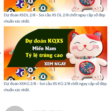
Dự đoán XSDL 2/8 – Soi cầu XS DL 2/8 chốt ngay cặp số đẹp
chuẩn xác nhất.
Dự đoán XSKG 2/8 – Soi cầu XS KG 2/8 chốt ngay cặp số đẹp
chuẩn xác nhất.