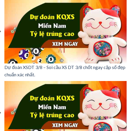
Dự đoán XSDT 3/8 – Soi cầu XS DT 3/8 chốt ngay cặp số đẹp
chuẩn xác nhất.