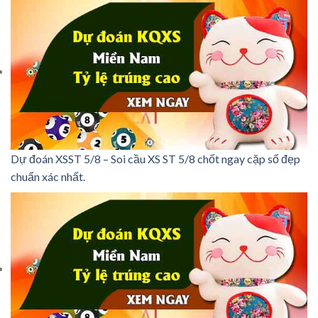
Dự đoán XSST 5/8 – Soi cầu XS ST 5/8 chốt ngay cặp số đẹp
chuẩn xác nhất.