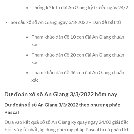
Thống kê loto đài An Giang kỳ trước ngày 24/2
Soi cầu xổ số An Giang ngày 3/3/2022 – Dàn đề bất tử
Tham khảo dàn đề 10 con đài An Giang chuẩn
xác
Tham khảo dàn đề 20 con đài An Giang chuẩn
xác
Tham khảo dàn đề 36 con đài An Giang chuẩn
xác
Dự đoán xổ số An Giang 3/3/2022 hôm nay
Dự đoán xổ số An Giang 3/3/2022 theo phương pháp
Pascal
Dựa vào kết quả xổ số An Giang kỳ quay ngày 24/02 giải đặc
biệt và giải nhất, áp dụng phương pháp Pascal ta có phân tích