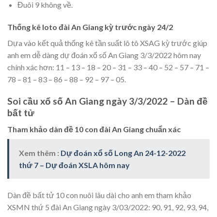
Đuôi 9 không về.
Thống kê loto đài An Giang kỳ trước ngày 24/2
Dựa vào kết quả thống kê tần suất lô tô XSAG kỳ trước giúp
anh em dễ dàng dự đoán xổ số An Giang 3/3/2022 hôm nay
chính xác hơn: 11 – 13 – 18 – 20 – 31 – 33 – 40 – 52 – 57 – 71 –
78 – 81 – 83 – 86 – 88 – 92 – 97 – 05.
Soi cầu xổ số An Giang ngày 3/3/2022 – Dàn đề
bất tử
Tham khảo dàn đề 10 con đài An Giang chuẩn xác
Xem thêm :
Dự đoán xổ số Long An 24-12-2022
thứ 7 – Dự đoán XSLA hôm nay
Dàn đề bất tử 10 con nuôi lâu dài cho anh em tham khảo
XSMN thứ 5 đài An Giang ngày 3/03/2022: 90, 91, 92, 93, 94,