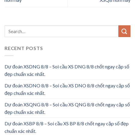
RECENT POSTS
Dự đoán XSDNG 8/8 – Soi cầu XS DNG 8/8 chốt ngay cặp số
đẹp chuẩn xác nhất.
Dự đoán XSDNO 8/8 – Soi cầu XS DNO 8/8 chốt ngay cặp số
đẹp chuẩn xác nhất.
Dự đoán XSQNG 8/8 – Soi cầu XS QNG 8/8 chốt ngay cặp số
đẹp chuẩn xác nhất.
Dự đoán XSBP 8/8 – Soi cầu XS BP 8/8 chốt ngay cặp số đẹp
chuẩn xác nhất.