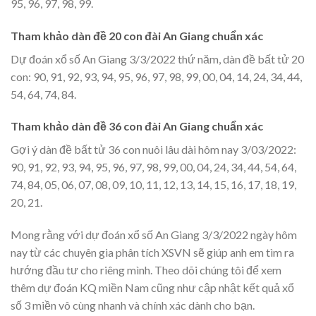
95, 96, 97, 98, 99.
Tham khảo dàn đề 20 con đài An Giang chuẩn xác
Dự đoán xổ số An Giang 3/3/2022 thứ năm, dàn đề bất tử 20
con: 90, 91, 92, 93, 94, 95, 96, 97, 98, 99, 00, 04, 14, 24, 34, 44,
54, 64, 74, 84.
Tham khảo dàn đề 36 con đài An Giang chuẩn xác
Gợi ý dàn đề bất tử 36 con nuôi lâu dài hôm nay 3/03/2022:
90, 91, 92, 93, 94, 95, 96, 97, 98, 99, 00, 04, 24, 34, 44, 54, 64,
74, 84, 05, 06, 07, 08, 09, 10, 11, 12, 13, 14, 15, 16, 17, 18, 19,
20, 21.
Mong rằng với dự đoán xổ số An Giang 3/3/2022 ngày hôm
nay từ các chuyên gia phân tích XSVN sẽ giúp anh em tìm ra
hướng đầu tư cho riêng mình. Theo dõi chúng tôi để xem
thêm dự đoán KQ miền Nam cũng như cập nhật kết quả xổ
số 3 miền vô cùng nhanh và chính xác dành cho bạn.