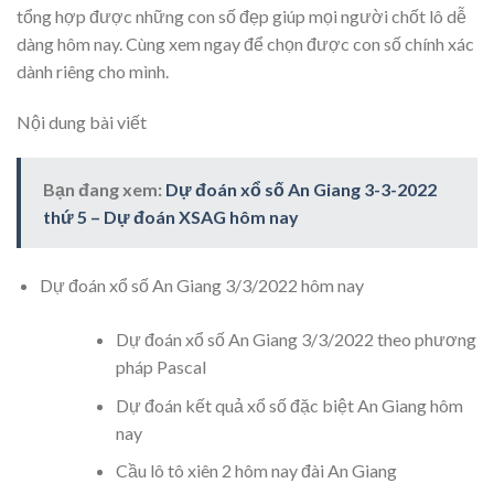
tổng hợp được những con số đẹp giúp mọi người chốt lô dễ
dàng hôm nay. Cùng xem ngay để chọn được con số chính xác
dành riêng cho mình.
Nội dung bài viết
Bạn đang xem:
Dự đoán xổ số An Giang 3-3-2022
thứ 5 – Dự đoán XSAG hôm nay
Dự đoán xổ số An Giang 3/3/2022 hôm nay
Dự đoán xổ số An Giang 3/3/2022 theo phương
pháp Pascal
Dự đoán kết quả xổ số đặc biệt An Giang hôm
nay
Cầu lô tô xiên 2 hôm nay đài An Giang