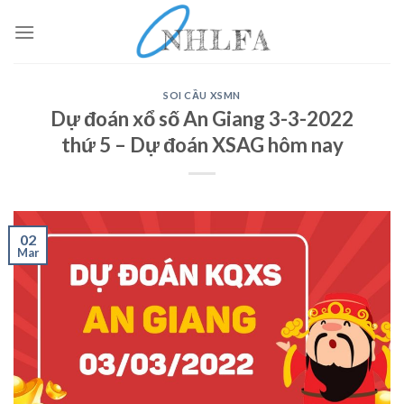
Skip
to
content
SOI CẦU XSMN
Dự đoán xổ số An Giang 3-3-2022
thứ 5 – Dự đoán XSAG hôm nay
02
Mar