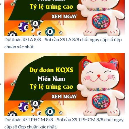
Dự đoán XSLA 8/8 – Soi cầu XS LA 8/8 chốt ngay cặp số đẹp
chuẩn xác nhất.
Dự đoán XSTPHCM 8/8 – Soi cầu XS TPHCM 8/8 chốt ngay
cặp số đẹp chuẩn xác nhất.