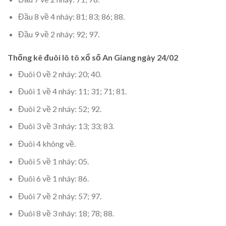
Đầu 8 về 4 nháy: 81; 83; 86; 88.
Đầu 9 về 2 nháy: 92; 97.
Thống kê đuôi lô tô xổ số An Giang ngày 24/02
Đuôi 0 về 2 nháy: 20; 40.
Đuôi 1 về 4 nháy: 11; 31; 71; 81.
Đuôi 2 về 2 nháy: 52; 92.
Đuôi 3 về 3 nháy: 13; 33; 83.
Đuôi 4 không về.
Đuôi 5 về 1 nháy: 05.
Đuôi 6 về 1 nháy: 86.
Đuôi 7 về 2 nháy: 57; 97.
Đuôi 8 về 3 nháy: 18; 78; 88.