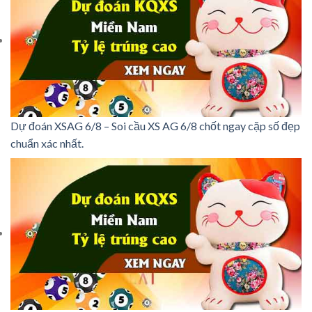
Dự đoán XSAG 6/8 – Soi cầu XS AG 6/8 chốt ngay cặp số đẹp
chuẩn xác nhất.