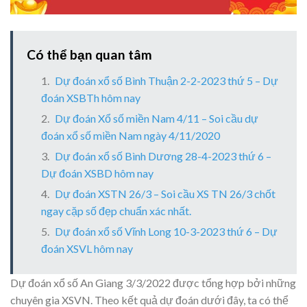
Có thể bạn quan tâm
Dự đoán xổ số Bình Thuận 2-2-2023 thứ 5 – Dự
đoán XSBTh hôm nay
Dự đoán Xổ số miền Nam 4/11 – Soi cầu dự
đoán xổ số miền Nam ngày 4/11/2020
Dự đoán xổ số Bình Dương 28-4-2023 thứ 6 –
Dự đoán XSBD hôm nay
Dự đoán XSTN 26/3 – Soi cầu XS TN 26/3 chốt
ngay cặp số đẹp chuẩn xác nhất.
Dự đoán xổ số Vĩnh Long 10-3-2023 thứ 6 – Dự
đoán XSVL hôm nay
Dự đoán xổ số An Giang 3/3/2022 được tổng hợp bởi những
chuyên gia XSVN. Theo kết quả dự đoán dưới đây, ta có thể