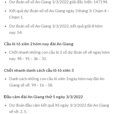
Dự đoán xổ số An Giang 3/3/2022 giải đặc biệt: 147194.
Kết quả dự đoán xổ số An Giang ngày 3 tháng 3: Chạm 4 –
Chạm 1.
Dự đoán xổ số An Giang 3/3/2022, kết quả giải 8 hôm
nay: 54.
Cầu lô tô xiên 2 hôm nay đài An Giang
Chốt nhanh những con cầu lô 2 số dự đoán sẽ về ngày hôm
nay: 94 – 91 – 36 – 31.
Chốt nhanh danh sách cầu lô tô xiên 3
Danh sách những con cầu lô xiên 3 ngày hôm nay đài An
Giang sẽ về: 99 – 16 – 58.
Đầu câm đài An Giang thứ 5 ngày 3/3/2022
Dự đoán đầu câm kết quả XS ngày 3/3/2022 đài An Giang
sẽ về: 2, 5.