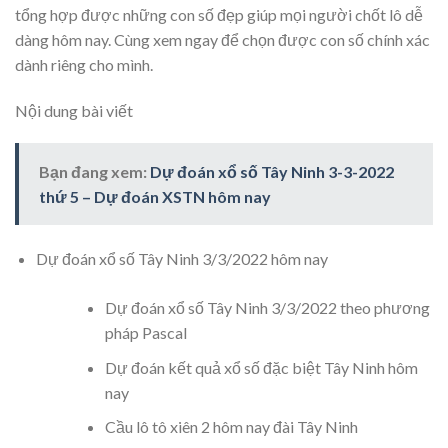
tổng hợp được những con số đẹp giúp mọi người chốt lô dễ
dàng hôm nay. Cùng xem ngay để chọn được con số chính xác
dành riêng cho mình.
Nội dung bài viết
Bạn đang xem:
Dự đoán xổ số Tây Ninh 3-3-2022
thứ 5 – Dự đoán XSTN hôm nay
Dự đoán xổ số Tây Ninh 3/3/2022 hôm nay
Dự đoán xổ số Tây Ninh 3/3/2022 theo phương
pháp Pascal
Dự đoán kết quả xổ số đặc biệt Tây Ninh hôm
nay
Cầu lô tô xiên 2 hôm nay đài Tây Ninh