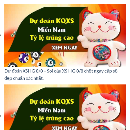
Dự đoán XSHG 8/8 – Soi cầu XS HG 8/8 chốt ngay cặp số
đẹp chuẩn xác nhất.