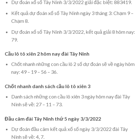
Dự đoán xổ số Tây Ninh 3/3/2022 giải đặc biệt: 883419.
Kết quả dự đoán xổ số Tây Ninh ngày 3 tháng 3: Chạm 9 –
Chạm 8.
Dự đoán xổ số Tây Ninh 3/3/2022, kết quả giải 8 hôm nay:
79.
Cầu lô tô xiên 2 hôm nay đài Tây Ninh
Chốt nhanh những con cầu lô 2 số dự đoán sẽ về ngày hôm
nay: 49 – 19 – 56 – 36.
Chốt nhanh danh sách cầu lô tô xiên 3
Danh sách những con cầu lô xiên 3 ngày hôm nay đài Tây
Ninh sẽ về: 27 – 11 – 73.
Đầu câm đài Tây Ninh thứ 5 ngày 3/3/2022
Dự đoán đầu câm kết quả xổ số ngày 3/3/2022 đài Tây
Ninh sẽ về: 4, 7.