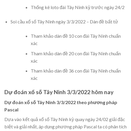
Thống kê loto đài Tây Ninh kỳ trước ngày 24/2
Soi cầu xổ số Tây Ninh ngày 3/3/2022 – Dàn đề bất tử
Tham khảo dàn đề 10 con đài Tây Ninh chuẩn
xác
Tham khảo dàn đề 20 con đài Tây Ninh chuẩn
xác
Tham khảo dàn đề 36 con đài Tây Ninh chuẩn
xác
Dự đoán xổ số Tây Ninh 3/3/2022 hôm nay
Dự đoán xổ số Tây Ninh 3/3/2022 theo phương pháp
Pascal
Dựa vào kết quả xổ số Tây Ninh kỳ quay ngày 24/02 giải đặc
biệt và giải nhất, áp dụng phương pháp Pascal ta có phân tích