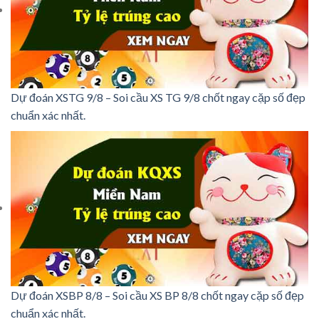
Dự đoán XSTG 9/8 – Soi cầu XS TG 9/8 chốt ngay cặp số đẹp
chuẩn xác nhất.
Dự đoán XSBP 8/8 – Soi cầu XS BP 8/8 chốt ngay cặp số đẹp
chuẩn xác nhất.