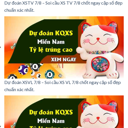
Dự đoán XSTV 7/8 – Soi cầu XS TV 7/8 chốt ngay cặp số đẹp
chuẩn xác nhất.
Dự đoán XSVL 7/8 – Soi cầu XS VL 7/8 chốt ngay cặp số đẹp
chuẩn xác nhất.