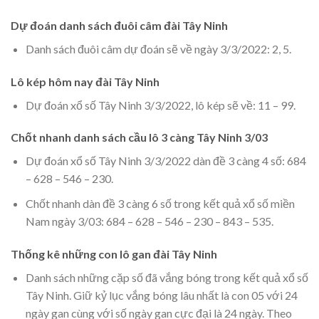
Dự đoán danh sách đuôi câm đài Tây Ninh
Danh sách đuôi câm dự đoán sẽ về ngày 3/3/2022: 2, 5.
Lô kép hôm nay đài Tây Ninh
Dự đoán xổ số Tây Ninh 3/3/2022, lô kép sẽ về: 11 – 99.
Chốt nhanh danh sách cầu lô 3 càng Tây Ninh 3/03
Dự đoán xổ số Tây Ninh 3/3/2022 dàn đề 3 càng 4 số: 684
– 628 – 546 – 230.
Chốt nhanh dàn đề 3 càng 6 số trong kết quả xổ số miền
Nam ngày 3/03: 684 – 628 – 546 – 230 – 843 – 535.
Thống kê những con lô gan đài Tây Ninh
Danh sách những cặp số đã vắng bóng trong kết quả xổ số
Tây Ninh. Giữ kỷ lục vắng bóng lâu nhất là con 05 với 24
ngày gan cùng với số ngày gan cực đại là 24 ngày. Theo