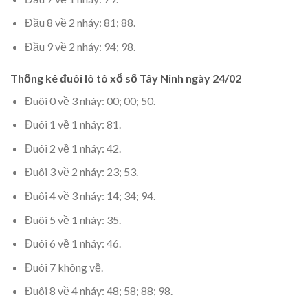
Đầu 8 về 2 nháy: 81; 88.
Đầu 9 về 2 nháy: 94; 98.
Thống kê đuôi lô tô xổ số Tây Ninh ngày 24/02
Đuôi 0 về 3 nháy: 00; 00; 50.
Đuôi 1 về 1 nháy: 81.
Đuôi 2 về 1 nháy: 42.
Đuôi 3 về 2 nháy: 23; 53.
Đuôi 4 về 3 nháy: 14; 34; 94.
Đuôi 5 về 1 nháy: 35.
Đuôi 6 về 1 nháy: 46.
Đuôi 7 không về.
Đuôi 8 về 4 nháy: 48; 58; 88; 98.