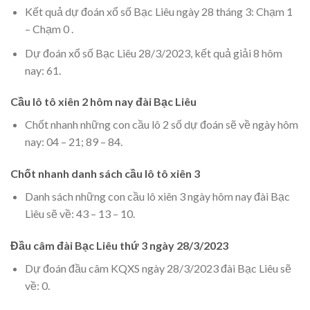
Kết quả dự đoán xổ số Bạc Liêu ngày 28 tháng 3: Chạm 1
– Chạm 0 .
Dự đoán xổ số Bạc Liêu 28/3/2023, kết quả giải 8 hôm
nay: 61.
Cầu lô tô xiên 2 hôm nay đài Bạc Liêu
Chốt nhanh những con cầu lô 2 số dự đoán sẽ về ngày hôm
nay: 04 – 21; 89 – 84.
Chốt nhanh danh sách cầu lô tô xiên 3
Danh sách những con cầu lô xiên 3 ngày hôm nay đài Bạc
Liêu sẽ về: 43 – 13 – 10.
Đầu câm đài Bạc Liêu thứ 3 ngày 28/3/2023
Dự đoán đầu câm KQXS ngày 28/3/2023 đài Bạc Liêu sẽ
về: 0.