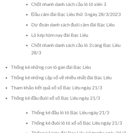
Chốt nhanh danh sách cầu lô tô xiên 3
Đầu câm đài Bạc Liêu thứ 3 ngày 28/3/2023
Dự đoán danh sách đuôi câm đài Bạc Liêu
Lô kép hôm nay đài Bạc Liêu
Chốt nhanh danh sách cầu lô 3 càng Bạc Liêu
28/3
Thống kê những con lô gan đài Bạc Liêu
Thống kê những cặp số về nhiều nhất đài Bạc Liêu
Tham khảo kết quả xổ số Bạc Liêu ngày 21/3
Thống kê đầu đuôi xổ số Bạc Liêu ngày 21/3
Thống kê đầu lô tô Bạc Liêu ngày 21/3
Thống kê đuôi lô tô xổ số Bạc Liêu ngày 21/3
Thống kê loto đài Bạc Liêu kỳ trước ngày 21/3