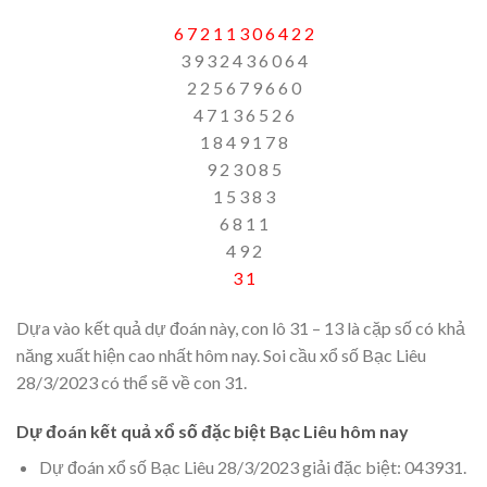
6 7 2 1 1 3 0 6 4 2 2
3 9 3 2 4 3 6 0 6 4
2 2 5 6 7 9 6 6 0
4 7 1 3 6 5 2 6
1 8 4 9 1 7 8
9 2 3 0 8 5
1 5 3 8 3
6 8 1 1
4 9 2
3 1
Dựa vào kết quả dự đoán này, con lô 31 – 13 là cặp số có khả
năng xuất hiện cao nhất hôm nay. Soi cầu xổ số Bạc Liêu
28/3/2023 có thể sẽ về con 31.
Dự đoán kết quả xổ số đặc biệt Bạc Liêu hôm nay
Dự đoán xổ số Bạc Liêu 28/3/2023 giải đặc biệt: 043931.