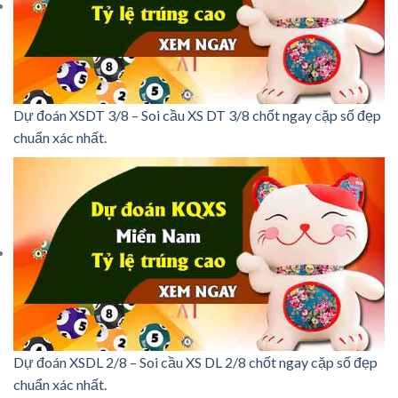
Dự đoán XSDT 3/8 – Soi cầu XS DT 3/8 chốt ngay cặp số đẹp
chuẩn xác nhất.
Dự đoán XSDL 2/8 – Soi cầu XS DL 2/8 chốt ngay cặp số đẹp
chuẩn xác nhất.