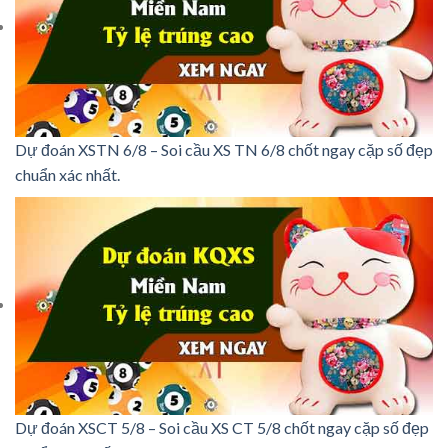
Dự đoán XSTN 6/8 – Soi cầu XS TN 6/8 chốt ngay cặp số đẹp
chuẩn xác nhất.
Dự đoán XSCT 5/8 – Soi cầu XS CT 5/8 chốt ngay cặp số đẹp