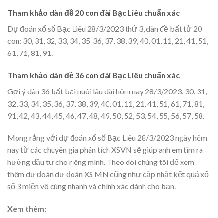
Tham khảo dàn đề 20 con đài Bạc Liêu chuẩn xác
Dự đoán xổ số Bạc Liêu 28/3/2023 thứ 3, dàn đề bất tử 20
con: 30, 31, 32, 33, 34, 35, 36, 37, 38, 39, 40, 01, 11, 21, 41, 51,
61, 71, 81, 91.
Tham khảo dàn đề 36 con đài Bạc Liêu chuẩn xác
Gợi ý dàn 36 bất bại nuôi lâu dài hôm nay 28/3/2023: 30, 31,
32, 33, 34, 35, 36, 37, 38, 39, 40, 01, 11, 21, 41, 51, 61, 71, 81,
91, 42, 43, 44, 45, 46, 47, 48, 49, 50, 52, 53, 54, 55, 56, 57, 58.
Mong rằng với dự đoán xổ số Bạc Liêu 28/3/2023 ngày hôm
nay từ các chuyên gia phân tích XSVN sẽ giúp anh em tìm ra
hướng đầu tư cho riêng mình. Theo dõi chúng tôi để xem
thêm dự đoán dự đoán XS MN cũng như cập nhật kết quả xổ
số 3 miền vô cùng nhanh và chính xác dành cho bạn.
Xem thêm: