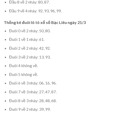
Đầu 8 về 2 nháy: 80, 87.
Đầu 9 về 4 nháy: 92, 93, 96, 99.
Thống kê đuôi lô tô xổ số Bạc Liêu ngày 21/3
Đuôi 0 về 2 nháy: 50, 80.
Đuôi 1 về 1 nháy: 61.
Đuôi 2 về 2 nháy: 42, 92.
Đuôi 3 về 2 nháy: 13, 93.
Đuôi 4 không về.
Đuôi 5 không về.
Đuôi 6 về 3 nháy: 06, 16, 96.
Đuôi 7 về 3 nháy: 27, 47, 87.
Đuôi 8 về 3 nháy: 28, 48, 68.
Đuôi 9 về 2 nháy: 39, 99.