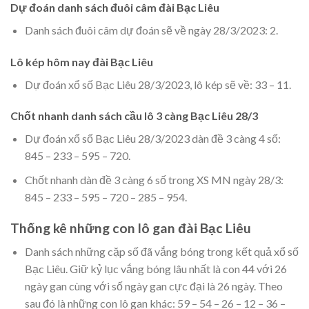
Dự đoán danh sách đuôi câm đài Bạc Liêu
Danh sách đuôi câm dự đoán sẽ về ngày 28/3/2023: 2.
Lô kép hôm nay đài Bạc Liêu
Dự đoán xổ số Bạc Liêu 28/3/2023, lô kép sẽ về: 33 – 11.
Chốt nhanh danh sách cầu lô 3 càng Bạc Liêu 28/3
Dự đoán xổ số Bạc Liêu 28/3/2023 dàn đề 3 càng 4 số:
845 – 233 – 595 – 720.
Chốt nhanh dàn đề 3 càng 6 số trong XS MN ngày 28/3:
845 – 233 – 595 – 720 – 285 – 954.
Thống kê những con lô gan đài Bạc Liêu
Danh sách những cặp số đã vắng bóng trong kết quả xổ số
Bạc Liêu. Giữ kỷ lục vắng bóng lâu nhất là con 44 với 26
ngày gan cùng với số ngày gan cực đại là 26 ngày. Theo
sau đó là những con lô gan khác: 59 – 54 – 26 – 12 – 36 –