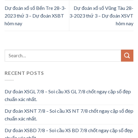
Dự đoán xổ số Bến Tre 28-3-
Dự đoán xổ số Vũng Tàu 28-
2023 thứ 3 – Dự đoán XSBT
3-2023 thứ 3 – Dự đoán XSVT
hôm nay
hôm nay
RECENT POSTS
Dự đoán XSGL 7/8 – Soi cầu XS GL 7/8 chốt ngay cặp số đẹp
chuẩn xác nhất.
Dự đoán XSNT 7/8 – Soi cầu XS NT 7/8 chốt ngay cặp số đẹp
chuẩn xác nhất.
Dự đoán XSBD 7/8 – Soi cầu XS BD 7/8 chốt ngay cặp số đẹp
chuẩn xác nhất.