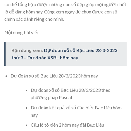
có thể tổng hợp được những con số đẹp giúp mọi người chốt
lô dễ dàng hôm nay. Cùng xem ngay để chọn được con số
chính xác dành riêng cho mình.
Nội dung bài viết
Bạn đang xem:
Dự đoán xổ số Bạc Liêu 28-3-2023
thứ 3 – Dự đoán XSBL hôm nay
Dự đoán xổ số Bạc Liêu 28/3/2023 hôm nay
Dự đoán xổ số Bạc Liêu 28/3/2023 theo
phương pháp Pascal
Dự đoán kết quả xổ số đặc biệt Bạc Liêu hôm
nay
Cầu lô tô xiên 2 hôm nay đài Bạc Liêu