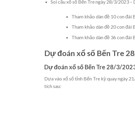
Soi cầu xổ số Bến Tre ngày 28/3/2023 – 
Tham khảo dàn đề 10 con đài 
Tham khảo dàn đề 20 con đài 
Tham khảo dàn đề 36 con đài 
Dự đoán xổ số Bến Tre 2
Dự đoán xổ số Bến Tre 28/3/202
Dựa vào xổ số tỉnh Bến Tre kỳ quay ngày 21/
tích sau: