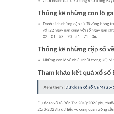
Chốt nhanh dàn đề 3 càng 6 số trong KQ 
Thống kê những con lô ga
Danh sách những cặp số đã vắng bóng tro
với 22 ngày gan cùng với số ngày gan cực 
02 – 01 – 58 – 70 – 51 – 71 – 06.
Thống kê những cặp số về
Những con lô về nhiều nhất trong KQ MN đ
Tham khảo kết quả xổ số 
Xem thêm :
Dự đoán xổ số Cà Mau 5-
Dự đoán xổ số Bến Tre 28/3/2023 phụ thuộc
21/3/2023 là dữ liệu vô cùng quan trọng cần