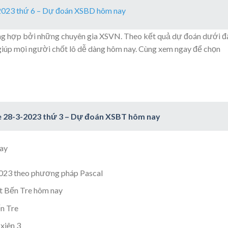
2023 thứ 6 – Dự đoán XSBD hôm nay
g hợp bởi những chuyên gia XSVN. Theo kết quả dự đoán dưới đ
giúp mọi người chốt lô dễ dàng hôm nay. Cùng xem ngay để chọn
e 28-3-2023 thứ 3 – Dự đoán XSBT hôm nay
ay
023 theo phương pháp Pascal
t Bến Tre hôm nay
ến Tre
xiên 3