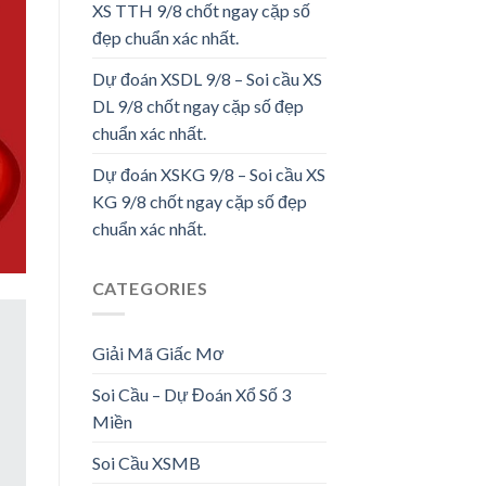
XS TTH 9/8 chốt ngay cặp số
đẹp chuẩn xác nhất.
Dự đoán XSDL 9/8 – Soi cầu XS
DL 9/8 chốt ngay cặp số đẹp
chuẩn xác nhất.
Dự đoán XSKG 9/8 – Soi cầu XS
KG 9/8 chốt ngay cặp số đẹp
chuẩn xác nhất.
CATEGORIES
Giải Mã Giấc Mơ
Soi Cầu – Dự Đoán Xổ Số 3
Miền
Soi Cầu XSMB