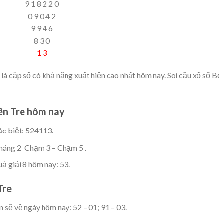
9 1 8 2 2 0
0 9 0 4 2
9 9 4 6
8 3 0
1 3
 là cặp số có khả năng xuất hiện cao nhất hôm nay. Soi cầu xổ số B
Bến Tre hôm nay
ặc biệt: 524113.
háng 2: Chạm 3 – Chạm 5 .
ả giải 8 hôm nay: 53.
Tre
 sẽ về ngày hôm nay: 52 – 01; 91 – 03.