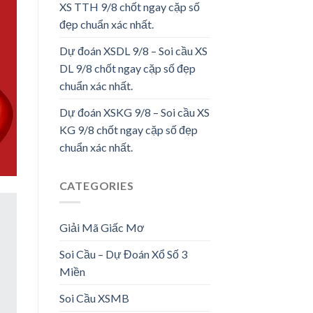
XS TTH 9/8 chốt ngay cặp số
đẹp chuẩn xác nhất.
Dự đoán XSDL 9/8 – Soi cầu XS
DL 9/8 chốt ngay cặp số đẹp
chuẩn xác nhất.
Dự đoán XSKG 9/8 – Soi cầu XS
KG 9/8 chốt ngay cặp số đẹp
chuẩn xác nhất.
CATEGORIES
Giải Mã Giấc Mơ
Soi Cầu – Dự Đoán Xổ Số 3
Miền
Soi Cầu XSMB