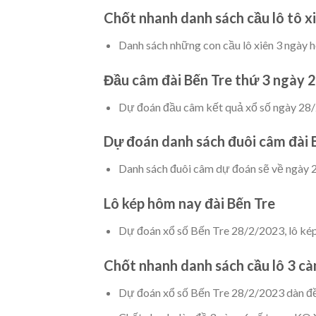
Chốt nhanh danh sách cầu lô tô x
Danh sách những con cầu lô xiên 3 ngày h
Đầu câm đài Bến Tre thứ 3 ngày
Dự đoán đầu câm kết quả xổ số ngày 28/2
Dự đoán danh sách đuôi câm đài 
Danh sách đuôi câm dự đoán sẽ về ngày 
Lô kép hôm nay đài Bến Tre
Dự đoán xổ số Bến Tre 28/2/2023, lô kép 
Chốt nhanh danh sách cầu lô 3 cà
Dự đoán xổ số Bến Tre 28/2/2023 dàn đề 