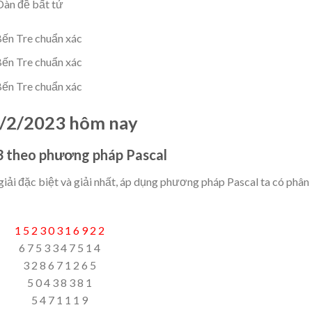
Dàn đề bất tử
Bến Tre chuẩn xác
Bến Tre chuẩn xác
Bến Tre chuẩn xác
8/2/2023 hôm nay
3 theo phương pháp Pascal
iải đặc biệt và giải nhất, áp dụng phương pháp Pascal ta có phân
1 5 2 3 0 3 1 6 9 2 2
6 7 5 3 3 4 7 5 1 4
3 2 8 6 7 1 2 6 5
5 0 4 3 8 3 8 1
5 4 7 1 1 1 9