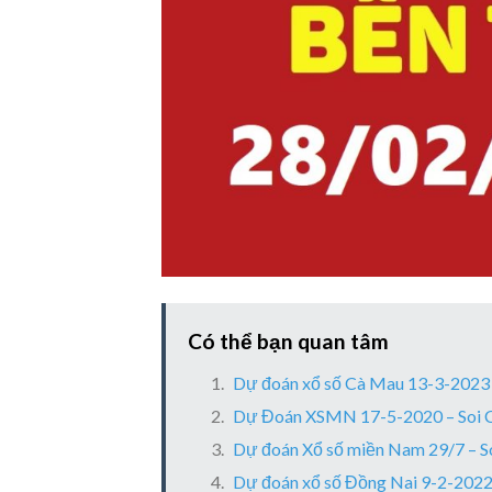
Có thể bạn quan tâm
Dự đoán xổ số Cà Mau 13-3-2023
Dự Đoán XSMN 17-5-2020 – Soi 
Dự đoán Xổ số miền Nam 29/7 – 
Dự đoán xổ số Đồng Nai 9-2-2022