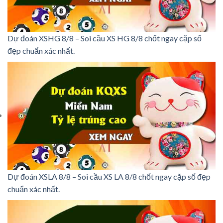
Dự đoán XSHG 8/8 – Soi cầu XS HG 8/8 chốt ngay cặp số
đẹp chuẩn xác nhất.
Dự đoán XSLA 8/8 – Soi cầu XS LA 8/8 chốt ngay cặp số đẹp
chuẩn xác nhất.