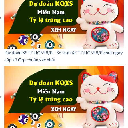
Dự đoán XSTPHCM 8/8 – Soi cầu XS TPHCM 8/8 chốt ngay
cặp số đẹp chuẩn xác nhất.