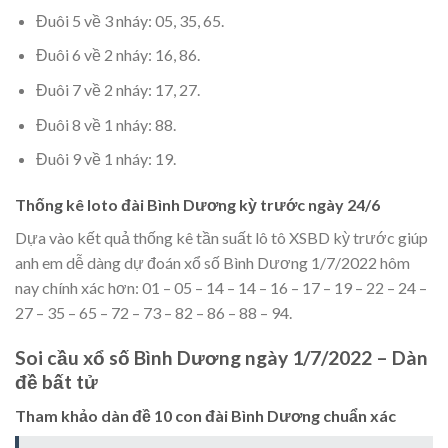
Đuôi 5 về 3 nháy: 05, 35, 65.
Đuôi 6 về 2 nháy: 16, 86.
Đuôi 7 về 2 nháy: 17, 27.
Đuôi 8 về 1 nháy: 88.
Đuôi 9 về 1 nháy: 19.
Thống kê loto đài Bình Dương kỳ trước ngày 24/6
Dựa vào kết quả thống kê tần suất lô tô XSBD kỳ trước giúp
anh em dễ dàng dự đoán xổ số Bình Dương 1/7/2022 hôm
nay chính xác hơn: 01 – 05 – 14 – 14 – 16 – 17 – 19 – 22 – 24 –
27 – 35 – 65 – 72 – 73 – 82 – 86 – 88 – 94.
Soi cầu xổ số Bình Dương ngày 1/7/2022 – Dàn
đề bất tử
Tham khảo dàn đề 10 con đài Bình Dương chuẩn xác