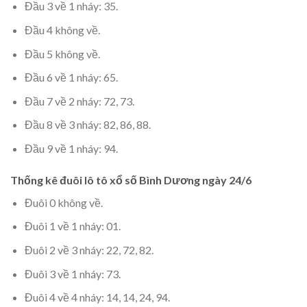
Đầu 3 về 1 nháy: 35.
Đầu 4 không về.
Đầu 5 không về.
Đầu 6 về 1 nháy: 65.
Đầu 7 về 2 nháy: 72, 73.
Đầu 8 về 3 nháy: 82, 86, 88.
Đầu 9 về 1 nháy: 94.
Thống kê đuôi lô tô xổ số Bình Dương ngày 24/6
Đuôi 0 không về.
Đuôi 1 về 1 nháy: 01.
Đuôi 2 về 3 nháy: 22, 72, 82.
Đuôi 3 về 1 nháy: 73.
Đuôi 4 về 4 nháy: 14, 14, 24, 94.