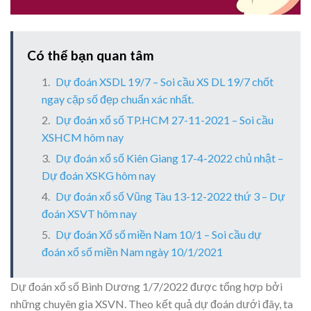
Có thể bạn quan tâm
Dự đoán XSDL 19/7 – Soi cầu XS DL 19/7 chốt
ngay cặp số đẹp chuẩn xác nhất.
Dự đoán xổ số TP.HCM 27-11-2021 – Soi cầu
XSHCM hôm nay
Dự đoán xổ số Kiên Giang 17-4-2022 chủ nhật –
Dự đoán XSKG hôm nay
Dự đoán xổ số Vũng Tàu 13-12-2022 thứ 3 – Dự
đoán XSVT hôm nay
Dự đoán Xổ số miền Nam 10/1 – Soi cầu dự
đoán xổ số miền Nam ngày 10/1/2021
Dự đoán xổ số Bình Dương 1/7/2022 được tổng hợp bởi
những chuyên gia XSVN. Theo kết quả dự đoán dưới đây, ta