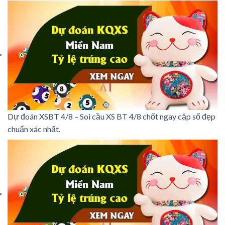
Dự đoán XSBT 4/8 – Soi cầu XS BT 4/8 chốt ngay cặp số đẹp
chuẩn xác nhất.