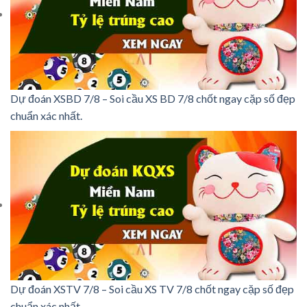
Dự đoán XSBD 7/8 – Soi cầu XS BD 7/8 chốt ngay cặp số đẹp
chuẩn xác nhất.
Dự đoán XSTV 7/8 – Soi cầu XS TV 7/8 chốt ngay cặp số đẹp
chuẩn xác nhất.