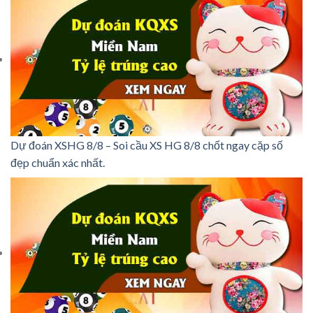
Dự đoán XSHG 8/8 – Soi cầu XS HG 8/8 chốt ngay cặp số
đẹp chuẩn xác nhất.