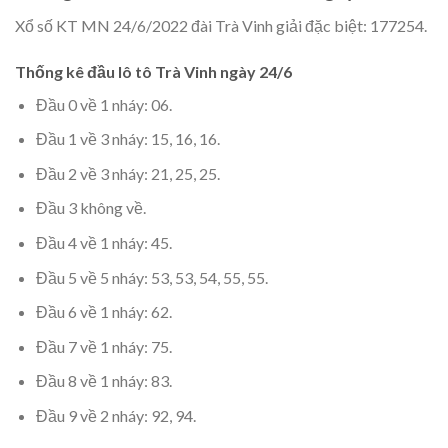
Xổ số KT MN 24/6/2022 đài Trà Vinh giải đặc biệt: 177254.
Thống kê đầu lô tô Trà Vinh ngày 24/6
Đầu 0 về 1 nháy: 06.
Đầu 1 về 3 nháy: 15, 16, 16.
Đầu 2 về 3 nháy: 21, 25, 25.
Đầu 3 không về.
Đầu 4 về 1 nháy: 45.
Đầu 5 về 5 nháy: 53, 53, 54, 55, 55.
Đầu 6 về 1 nháy: 62.
Đầu 7 về 1 nháy: 75.
Đầu 8 về 1 nháy: 83.
Đầu 9 về 2 nháy: 92, 94.