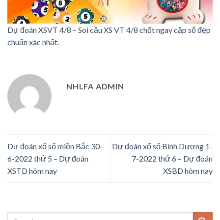
Dự đoán XSVT 4/8 – Soi cầu XS VT 4/8 chốt ngay cặp số đẹp
chuẩn xác nhất.
NHLFA ADMIN
Dự đoán xổ số miền Bắc 30-
Dự đoán xổ số Bình Dương 1-
6-2022 thứ 5 – Dự đoán
7-2022 thứ 6 – Dự đoán
XSTD hôm nay
XSBD hôm nay