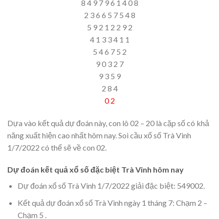
8 4 9 7 9 6 1 4 0 8
2 3 6 6 5 7 5 4 8
5 9 2 1 2 2 9 2
4 1 3 3 4 1 1
5 4 6 7 5 2
9 0 3 2 7
9 3 5 9
2 8 4
0 2
Dựa vào kết quả dự đoán này, con lô 02 – 20 là cặp số có khả
năng xuất hiện cao nhất hôm nay. Soi cầu xổ số Trà Vinh
1/7/2022 có thể sẽ về con 02.
Dự đoán kết quả xổ số đặc biệt Trà Vinh hôm nay
Dự đoán xổ số Trà Vinh 1/7/2022 giải đặc biệt: 549002.
Kết quả dự đoán xổ số Trà Vinh ngày 1 tháng 7: Chạm 2 –
Chạm 5 .