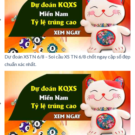
Dự đoán XSTN 6/8 – Soi cầu XS TN 6/8 chốt ngay cặp số đẹp
chuẩn xác nhất.