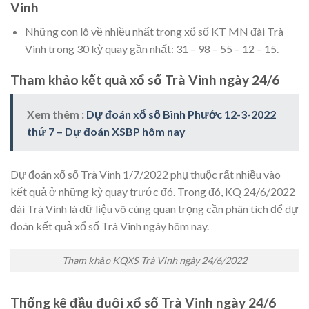
Vinh
Những con lô về nhiều nhất trong xổ số KT MN đài Trà
Vinh trong 30 kỳ quay gần nhất: 31 – 98 – 55 – 12 – 15.
Tham khảo kết quả xổ số Trà Vinh ngày 24/6
Xem thêm :
Dự đoán xổ số Bình Phước 12-3-2022
thứ 7 – Dự đoán XSBP hôm nay
Dự đoán xổ số Trà Vinh 1/7/2022 phụ thuộc rất nhiều vào
kết quả ở những kỳ quay trước đó. Trong đó, KQ 24/6/2022
đài Trà Vinh là dữ liệu vô cùng quan trọng cần phân tích để dự
đoán kết quả xổ số Trà Vinh ngày hôm nay.
Tham khảo KQXS Trà Vinh ngày 24/6/2022
Thống kê đầu đuôi xổ số Trà Vinh ngày 24/6