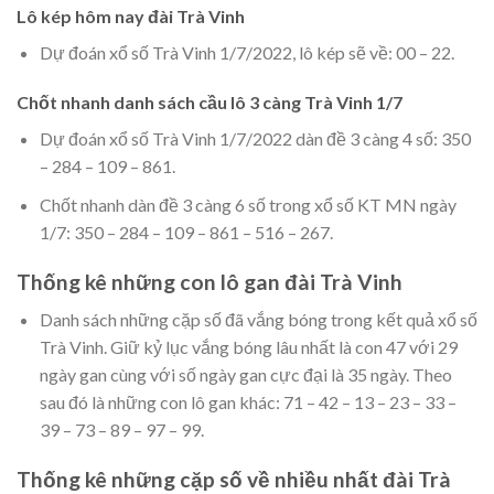
Lô kép hôm nay đài Trà Vinh
Dự đoán xổ số Trà Vinh 1/7/2022, lô kép sẽ về: 00 – 22.
Chốt nhanh danh sách cầu lô 3 càng Trà Vinh 1/7
Dự đoán xổ số Trà Vinh 1/7/2022 dàn đề 3 càng 4 số: 350
– 284 – 109 – 861.
Chốt nhanh dàn đề 3 càng 6 số trong xổ số KT MN ngày
1/7: 350 – 284 – 109 – 861 – 516 – 267.
Thống kê những con lô gan đài Trà Vinh
Danh sách những cặp số đã vắng bóng trong kết quả xổ số
Trà Vinh. Giữ kỷ lục vắng bóng lâu nhất là con 47 với 29
ngày gan cùng với số ngày gan cực đại là 35 ngày. Theo
sau đó là những con lô gan khác: 71 – 42 – 13 – 23 – 33 –
39 – 73 – 89 – 97 – 99.
Thống kê những cặp số về nhiều nhất đài Trà