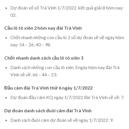
Dự đoán xổ số Trà Vinh 1/7/2022, kết quả giải 8 hôm nay:
02.
Cầu lô tô xiên 2 hôm nay đài Trà Vinh
Chốt nhanh những con cầu lô 2 số dự đoán sẽ về ngày hôm
nay: 54 – 26; 40 – 98.
Chốt nhanh danh sách cầu lô tô xiên 3
Danh sách những con cầu lô xiên 3 ngày hôm nay đài Trà
Vinh sẽ về: 66 – 44 – 23.
Đầu câm đài Trà Vinh thứ 6 ngày 1/7/2022
Dự đoán đầu câm KQ ngày 1/7/2022 đài Trà Vinh sẽ về: 7.
Dự đoán danh sách đuôi câm đài Trà Vinh
Danh sách đuôi câm dự đoán sẽ về ngày 1/7/2022: 9.