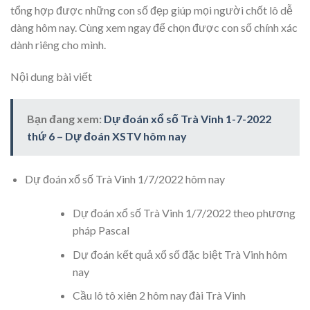
tổng hợp được những con số đẹp giúp mọi người chốt lô dễ
dàng hôm nay. Cùng xem ngay để chọn được con số chính xác
dành riêng cho mình.
Nội dung bài viết
Bạn đang xem:
Dự đoán xổ số Trà Vinh 1-7-2022
thứ 6 – Dự đoán XSTV hôm nay
Dự đoán xổ số Trà Vinh 1/7/2022 hôm nay
Dự đoán xổ số Trà Vinh 1/7/2022 theo phương
pháp Pascal
Dự đoán kết quả xổ số đặc biệt Trà Vinh hôm
nay
Cầu lô tô xiên 2 hôm nay đài Trà Vinh