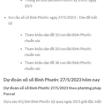
20/5
Soi cầu xổ số Bình Phước ngày 27/5/2023 – Dàn đề bất
tử
Tham khảo dàn đề 10 con đài Bình Phước
chuẩn xác
Tham khảo dàn đề 20 con đài Bình Phước
chuẩn xác
Tham khảo dàn đề 36 con đài Bình Phước
chuẩn xác
Dự đoán xổ số Bình Phước 27/5/2023 hôm nay
Dự đoán xổ số Bình Phước 27/5/2023 theo phương pháp
Pascal
Dựa vào KQ tỉnh Bình Phước kỳ quay ngày 20/5 giải đặc biệt