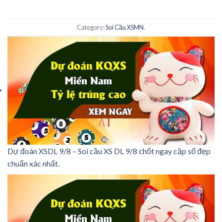
Category:
Soi Cầu XSMN
.
Dự đoán XSDL 9/8 – Soi cầu XS DL 9/8 chốt ngay cặp số đẹp
chuẩn xác nhất.