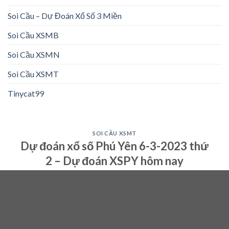
Soi Cầu – Dự Đoán Xổ Số 3 Miền
Soi Cầu XSMB
Soi Cầu XSMN
Soi Cầu XSMT
Tinycat99
SOI CẦU XSMT
Dự đoán xổ số Phú Yên 6-3-2023 thứ
2 – Dự đoán XSPY hôm nay
05
Mar