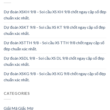
Dự đoán XSKH 9/8 – Soi cầu XS KH 9/8 chốt ngay cặp số đẹp
chuẩn xác nhất.
Dự đoán XSKT 9/8 – Soi cầu XS KT 9/8 chốt ngay cặp số đẹp
chuẩn xác nhất.
Dự đoán XSTTH 9/8 – Soi cầu XS TTH 9/8 chốt ngay cặp số
đẹp chuẩn xác nhất.
Dự đoán XSDL 9/8 – Soi cầu XS DL 9/8 chốt ngay cặp số đẹp
chuẩn xác nhất.
Dự đoán XSKG 9/8 – Soi cầu XS KG 9/8 chốt ngay cặp số đẹp
chuẩn xác nhất.
CATEGORIES
Giải Mã Giấc Mơ