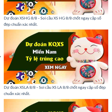
Dự đoán XSHG 8/8 – Soi cầu XS HG 8/8 chốt ngay cặp số
đẹp chuẩn xác nhất.
Dự đoán XSLA 8/8 – Soi cầu XS LA 8/8 chốt ngay cặp số đẹp
chuẩn xác nhất.