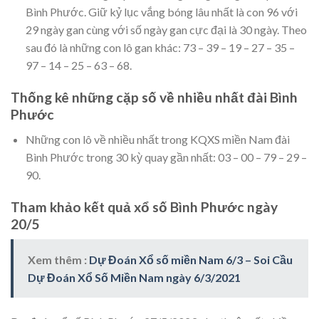
Bình Phước. Giữ kỷ lục vắng bóng lâu nhất là con 96 với
29 ngày gan cùng với số ngày gan cực đại là 30 ngày. Theo
sau đó là những con lô gan khác: 73 – 39 – 19 – 27 – 35 –
97 – 14 – 25 – 63 – 68.
Thống kê những cặp số về nhiều nhất đài Bình
Phước
Những con lô về nhiều nhất trong KQXS miền Nam đài
Bình Phước trong 30 kỳ quay gần nhất: 03 – 00 – 79 – 29 –
90.
Tham khảo kết quả xổ số Bình Phước ngày
20/5
Xem thêm :
Dự Đoán Xổ số miền Nam 6/3 – Soi Cầu
Dự Đoán Xổ Số Miền Nam ngày 6/3/2021