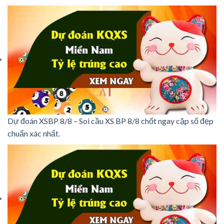
Dự đoán XSBP 8/8 – Soi cầu XS BP 8/8 chốt ngay cặp số đẹp
chuẩn xác nhất.