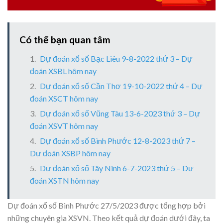
Có thể bạn quan tâm
Dự đoán xổ số Bạc Liêu 9-8-2022 thứ 3 – Dự
đoán XSBL hôm nay
Dự đoán xổ số Cần Thơ 19-10-2022 thứ 4 – Dự
đoán XSCT hôm nay
Dự đoán xổ số Vũng Tàu 13-6-2023 thứ 3 – Dự
đoán XSVT hôm nay
Dự đoán xổ số Bình Phước 12-8-2023 thứ 7 –
Dự đoán XSBP hôm nay
Dự đoán xổ số Tây Ninh 6-7-2023 thứ 5 – Dự
đoán XSTN hôm nay
Dự đoán xổ số Bình Phước 27/5/2023 được tổng hợp bởi
những chuyên gia XSVN. Theo kết quả dự đoán dưới đây, ta