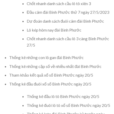
Chốt nhanh danh sách cầu lô tô xiên 3
Đầu câm đài Bình Phước thứ 7 ngày 27/5/2023
Dự đoán danh sách đuôi câm đài Bình Phước
Lô kép hôm nay đài Bình Phước
Chốt nhanh danh sách cầu lô 3 càng Bình Phước
27/5
Thống kê những con lô gan đài Bình Phước
Thống kê những cặp số về nhiều nhất đài Bình Phước
Tham khảo kết quả xổ số Bình Phước ngày 20/5
Thống kê đầu đuôi xổ số Bình Phước ngày 20/5
Thống kê đầu lô tô Bình Phước ngày 20/5
Thống kê đuôi lô tô xổ số Bình Phước ngày 20/5
Thống kê loto đài Bình Phước kỳ trước ngày