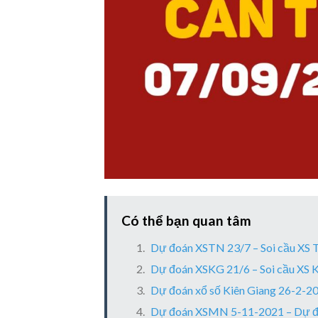
Có thể bạn quan tâm
Dự đoán XSTN 23/7 – Soi cầu XS T
Dự đoán XSKG 21/6 – Soi cầu XS K
Dự đoán xổ số Kiên Giang 26-2-2
Dự đoán XSMN 5-11-2021 – Dự đ