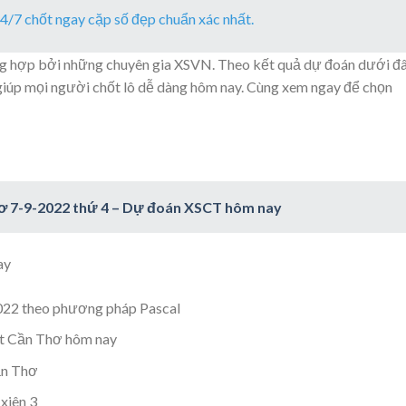
4/7 chốt ngay cặp số đẹp chuẩn xác nhất.
 hợp bởi những chuyên gia XSVN. Theo kết quả dự đoán dưới đâ
giúp mọi người chốt lô dễ dàng hôm nay. Cùng xem ngay để chọn
ơ 7-9-2022 thứ 4 – Dự đoán XSCT hôm nay
ay
022 theo phương pháp Pascal
ệt Cần Thơ hôm nay
ần Thơ
xiên 3