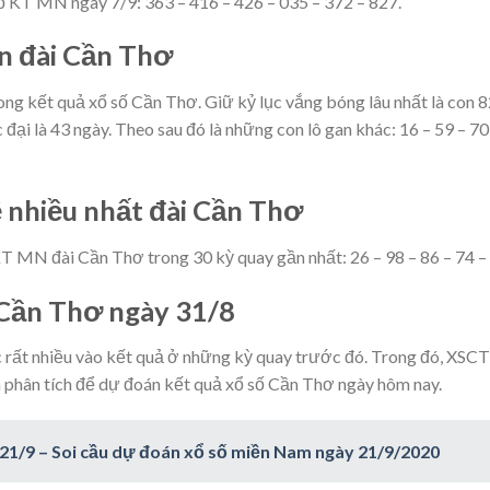
số KT MN ngày 7/9: 363 – 416 – 426 – 035 – 372 – 827.
n đài Cần Thơ
ng kết quả xổ số Cần Thơ. Giữ kỷ lục vắng bóng lâu nhất là con 8
đại là 43 ngày. Theo sau đó là những con lô gan khác: 16 – 59 – 70
 nhiều nhất đài Cần Thơ
T MN đài Cần Thơ trong 30 kỳ quay gần nhất: 26 – 98 – 86 – 74 – 
 Cần Thơ ngày 31/8
rất nhiều vào kết quả ở những kỳ quay trước đó. Trong đó, XSCT
n phân tích để dự đoán kết quả xổ số Cần Thơ ngày hôm nay.
1/9 – Soi cầu dự đoán xổ số miền Nam ngày 21/9/2020