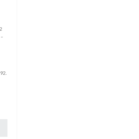
2
 –
92.