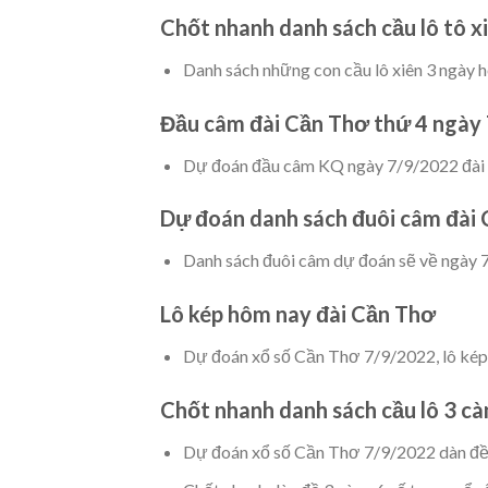
Chốt nhanh danh sách cầu lô tô x
Danh sách những con cầu lô xiên 3 ngày h
Đầu câm đài Cần Thơ thứ 4 ngày
Dự đoán đầu câm KQ ngày 7/9/2022 đài 
Dự đoán danh sách đuôi câm đài
Danh sách đuôi câm dự đoán sẽ về ngày 7
Lô kép hôm nay đài Cần Thơ
Dự đoán xổ số Cần Thơ 7/9/2022, lô kép 
Chốt nhanh danh sách cầu lô 3 c
Dự đoán xổ số Cần Thơ 7/9/2022 dàn đề 3