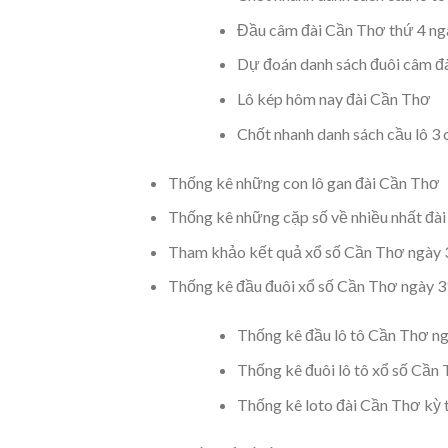
Đầu câm đài Cần Thơ thứ 4 ng
Dự đoán danh sách đuôi câm đ
Lô kép hôm nay đài Cần Thơ
Chốt nhanh danh sách cầu lô 3
Thống kê những con lô gan đài Cần Thơ
Thống kê những cặp số về nhiều nhất đà
Tham khảo kết quả xổ số Cần Thơ ngày 
Thống kê đầu đuôi xổ số Cần Thơ ngày 3
Thống kê đầu lô tô Cần Thơ n
Thống kê đuôi lô tô xổ số Cần
Thống kê loto đài Cần Thơ kỳ