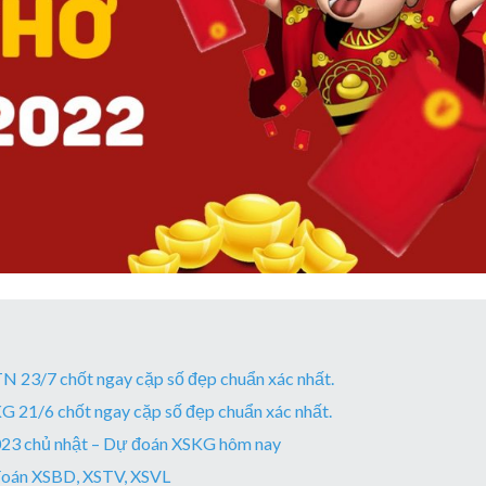
N 23/7 chốt ngay cặp số đẹp chuẩn xác nhất.
G 21/6 chốt ngay cặp số đẹp chuẩn xác nhất.
023 chủ nhật – Dự đoán XSKG hôm nay
oán XSBD, XSTV, XSVL