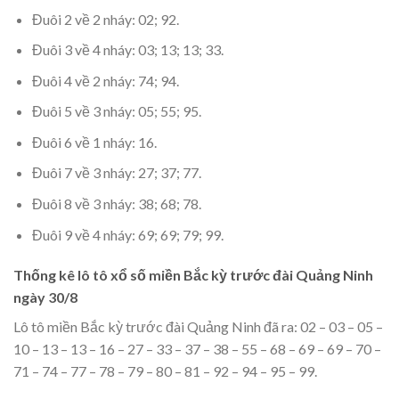
Đuôi 2 về 2 nháy: 02; 92.
Đuôi 3 về 4 nháy: 03; 13; 13; 33.
Đuôi 4 về 2 nháy: 74; 94.
Đuôi 5 về 3 nháy: 05; 55; 95.
Đuôi 6 về 1 nháy: 16.
Đuôi 7 về 3 nháy: 27; 37; 77.
Đuôi 8 về 3 nháy: 38; 68; 78.
Đuôi 9 về 4 nháy: 69; 69; 79; 99.
Thống kê lô tô xổ số miền Bắc kỳ trước đài Quảng Ninh
ngày 30/8
Lô tô miền Bắc kỳ trước đài Quảng Ninh đã ra: 02 – 03 – 05 –
10 – 13 – 13 – 16 – 27 – 33 – 37 – 38 – 55 – 68 – 69 – 69 – 70 –
71 – 74 – 77 – 78 – 79 – 80 – 81 – 92 – 94 – 95 – 99.