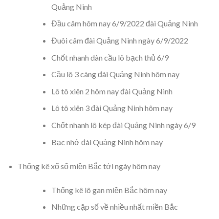
Quảng Ninh
Đầu câm hôm nay 6/9/2022 đài Quảng Ninh
Đuôi câm đài Quảng Ninh ngày 6/9/2022
Chốt nhanh dàn cầu lô bạch thủ 6/9
Cầu lô 3 càng đài Quảng Ninh hôm nay
Lô tô xiên 2 hôm nay đài Quảng Ninh
Lô tô xiên 3 đài Quảng Ninh hôm nay
Chốt nhanh lô kép đài Quảng Ninh ngày 6/9
Bạc nhớ đài Quảng Ninh hôm nay
Thống kê xổ số miền Bắc tới ngày hôm nay
Thống kê lô gan miền Bắc hôm nay
Những cặp số về nhiều nhất miền Bắc