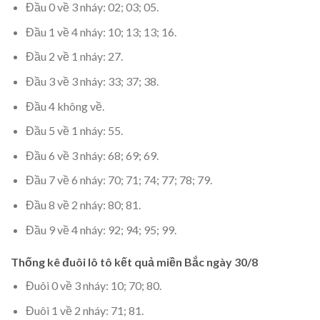
Đầu 0 về 3 nháy: 02; 03; 05.
Đầu 1 về 4 nháy: 10; 13; 13; 16.
Đầu 2 về 1 nháy: 27.
Đầu 3 về 3 nháy: 33; 37; 38.
Đầu 4 không về.
Đầu 5 về 1 nháy: 55.
Đầu 6 về 3 nháy: 68; 69; 69.
Đầu 7 về 6 nháy: 70; 71; 74; 77; 78; 79.
Đầu 8 về 2 nháy: 80; 81.
Đầu 9 về 4 nháy: 92; 94; 95; 99.
Thống kê đuôi lô tô kết quả miền Bắc ngày 30/8
Đuôi 0 về 3 nháy: 10; 70; 80.
Đuôi 1 về 2 nháy: 71; 81.