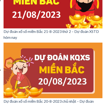
Dự đoán xổ số miền Bắc 21-8-2023 thứ 2 – Dự đoán XSTD
hôm nay
Dự đoán xổ số miền Bắc 20-8-2023 chủ nhật – Dự đoán