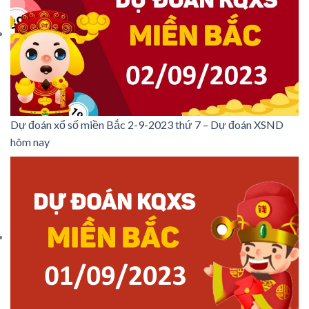
Dự đoán xổ số miền Bắc 2-9-2023 thứ 7 – Dự đoán XSND
hôm nay