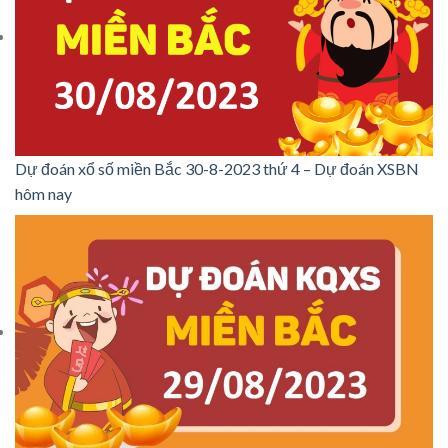
Dự đoán xổ số miền Bắc 30-8-2023 thứ 4 – Dự đoán XSBN
hôm nay