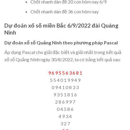
Chốt nhanh dàn đề 20 con hôm nay 6/9
Chốt nhanh dàn đề 36 con hôm nay
Dự đoán xổ số miền Bắc 6/9/2022 đài Quảng
Ninh
Dự đoán xổ số Quảng Ninh theo phương pháp Pascal
Áp dụng Pascal cho giải đặc biệt và giải nhất trong kết quả
xổ số Quảng Ninh ngày 30/8/2022, ta có bảng kết quả sau:
9 6 9 5 5 6 3 6 8 1
5 5 4 0 1 9 9 4 9
0 9 4 1 0 8 3 3
9 3 5 1 8 1 6
2 8 6 9 9 7
0 4 5 8 6
4 9 3 4
3 2 7