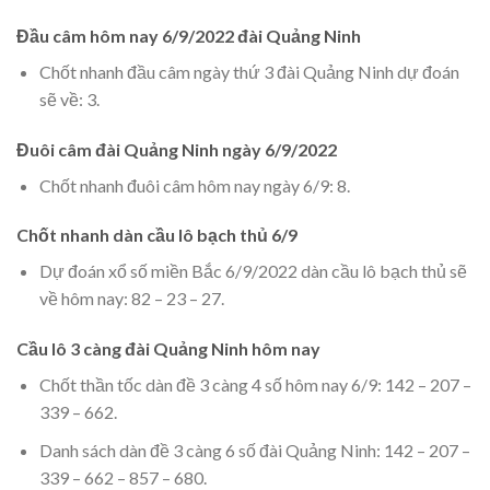
Đầu câm hôm nay 6/9/2022 đài Quảng Ninh
Chốt nhanh đầu câm ngày thứ 3 đài Quảng Ninh dự đoán
sẽ về: 3.
Đuôi câm đài Quảng Ninh ngày 6/9/2022
Chốt nhanh đuôi câm hôm nay ngày 6/9: 8.
Chốt nhanh dàn cầu lô bạch thủ 6/9
Dự đoán xổ số miền Bắc 6/9/2022 dàn cầu lô bạch thủ sẽ
về hôm nay: 82 – 23 – 27.
Cầu lô 3 càng đài Quảng Ninh hôm nay
Chốt thần tốc dàn đề 3 càng 4 số hôm nay 6/9: 142 – 207 –
339 – 662.
Danh sách dàn đề 3 càng 6 số đài Quảng Ninh: 142 – 207 –
339 – 662 – 857 – 680.