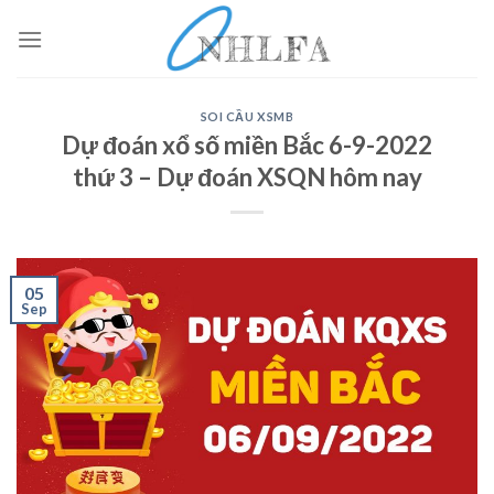
Skip
to
content
SOI CẦU XSMB
Dự đoán xổ số miền Bắc 6-9-2022
thứ 3 – Dự đoán XSQN hôm nay
05
Sep