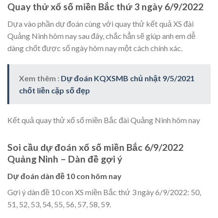
Quay thử xổ số miền Bắc thứ 3 ngày 6/9/2022
Dựa vào phần dự đoán cùng với quay thử kết quả XS đài
Quảng Ninh hôm nay sau đây, chắc hẳn sẽ giúp anh em dễ
dàng chốt được số ngày hôm nay một cách chính xác.
Xem thêm :
Dự đoán KQXSMB chủ nhật 9/5/2021
chốt liền cặp số đẹp
Kết quả quay thử xổ số miền Bắc đài Quảng Ninh hôm nay
Soi cầu dự đoán xổ số miền Bắc 6/9/2022
Quảng Ninh – Dàn đề gợi ý
Dự đoán dàn đề 10 con hôm nay
Gợi ý dàn đề 10 con XS miền Bắc thứ 3 ngày 6/9/2022: 50,
51, 52, 53, 54, 55, 56, 57, 58, 59.