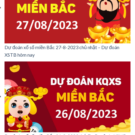
Dự đoán xổ số miền Bắc 27-8-2023 chủ nhật – Dự đoán
XSTB hôm nay