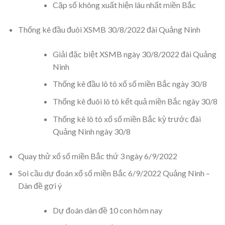
Cặp số không xuất hiện lâu nhất miền Bắc
Thống kê đầu đuôi XSMB 30/8/2022 đài Quảng Ninh
Giải đặc biệt XSMB ngày 30/8/2022 đài Quảng
Ninh
Thống kê đầu lô tô xổ số miền Bắc ngày 30/8
Thống kê đuôi lô tô kết quả miền Bắc ngày 30/8
Thống kê lô tô xổ số miền Bắc kỳ trước đài
Quảng Ninh ngày 30/8
Quay thử xổ số miền Bắc thứ 3 ngày 6/9/2022
Soi cầu dự đoán xổ số miền Bắc 6/9/2022 Quảng Ninh –
Dàn đề gợi ý
Dự đoán dàn đề 10 con hôm nay