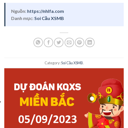
Nguồn:
https://nhlfa.com
Danh mục:
Soi Cầu XSMB
Category:
Soi Cầu XSMB
.