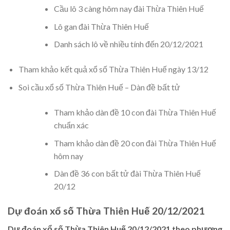
Cầu lô 3 càng hôm nay đài Thừa Thiên Huế
Lô gan đài Thừa Thiên Huế
Danh sách lô về nhiều tính đến 20/12/2021
Tham khảo kết quả xổ số Thừa Thiên Huế ngày 13/12
Soi cầu xổ số Thừa Thiên Huế – Dàn đề bất tử
Tham khảo dàn đề 10 con đài Thừa Thiên Huế
chuẩn xác
Tham khảo dàn đề 20 con đài Thừa Thiên Huế
hôm nay
Dàn đề 36 con bất tử đài Thừa Thiên Huế
20/12
Dự đoán xổ số Thừa Thiên Huế 20/12/2021
Dự đoán xổ số Thừa Thiên Huế 20/12/2021 theo phương