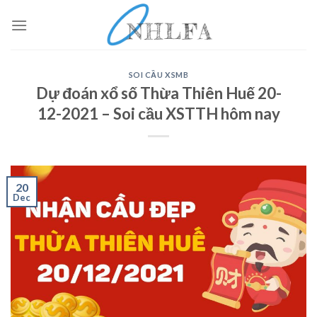
Skip
to
content
SOI CẦU XSMB
Dự đoán xổ số Thừa Thiên Huế 20-
12-2021 – Soi cầu XSTTH hôm nay
20
Dec