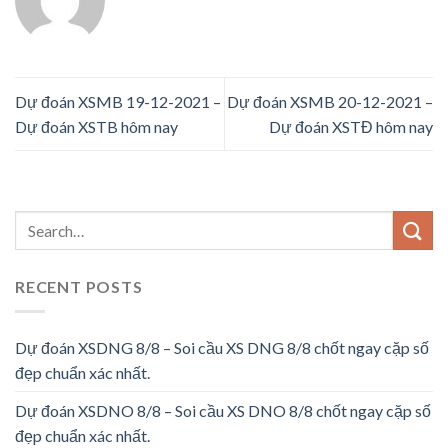
Dự đoán XSMB 19-12-2021 –
Dự đoán XSMB 20-12-2021 –
Dự đoán XSTB hôm nay
Dự đoán XSTĐ hôm nay
RECENT POSTS
Dự đoán XSDNG 8/8 – Soi cầu XS DNG 8/8 chốt ngay cặp số
đẹp chuẩn xác nhất.
Dự đoán XSDNO 8/8 – Soi cầu XS DNO 8/8 chốt ngay cặp số
đẹp chuẩn xác nhất.