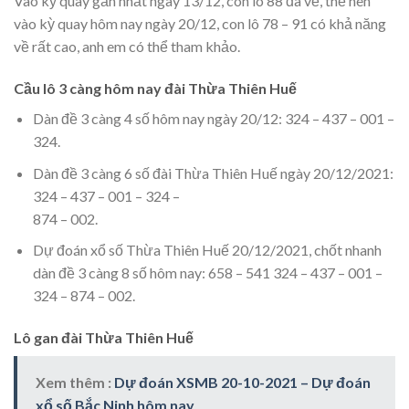
Vào kỳ quay gần nhất ngày 13/12, con lô 88 đã về, thế nên
vào kỳ quay hôm nay ngày 20/12, con lô 78 – 91 có khả năng
về rất cao, anh em có thể tham khảo.
Cầu lô 3 càng hôm nay đài Thừa Thiên Huế
Dàn đề 3 càng 4 số hôm nay ngày 20/12: 324 – 437 – 001 –
324.
Dàn đề 3 càng 6 số đài Thừa Thiên Huế ngày 20/12/2021:
324 – 437 – 001 – 324 –
874 – 002.
Dự đoán xổ số Thừa Thiên Huế 20/12/2021, chốt nhanh
dàn đề 3 càng 8 số hôm nay: 658 – 541 324 – 437 – 001 –
324 – 874 – 002.
Lô gan đài Thừa Thiên Huế
Xem thêm :
Dự đoán XSMB 20-10-2021 – Dự đoán
xổ số Bắc Ninh hôm nay