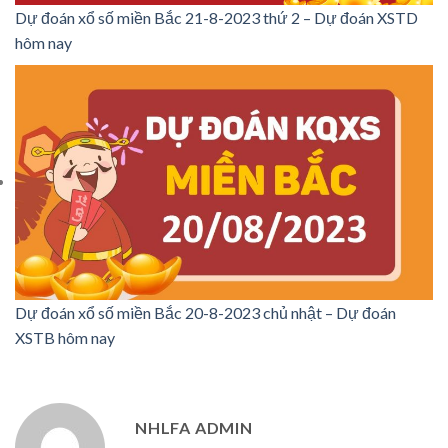
Dự đoán xổ số miền Bắc 21-8-2023 thứ 2 – Dự đoán XSTD
hôm nay
Dự đoán xổ số miền Bắc 20-8-2023 chủ nhật – Dự đoán
XSTB hôm nay
NHLFA ADMIN