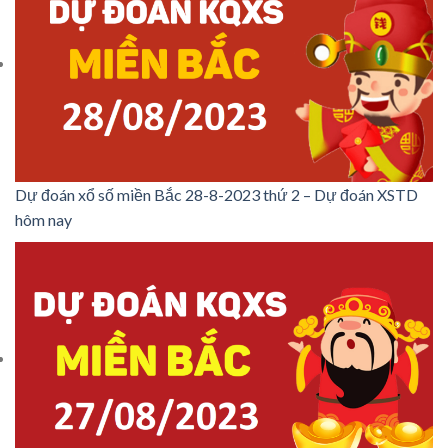
Dự đoán xổ số miền Bắc 28-8-2023 thứ 2 – Dự đoán XSTD
hôm nay