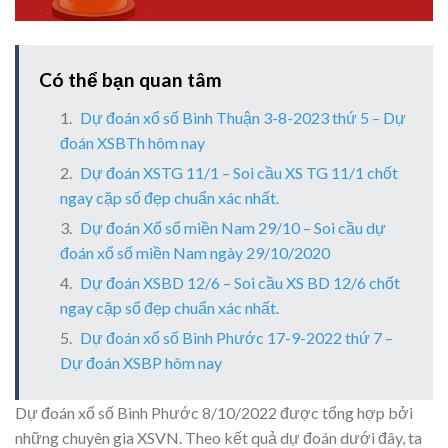
Có thể bạn quan tâm
Dự đoán xổ số Bình Thuận 3-8-2023 thứ 5 – Dự
đoán XSBTh hôm nay
Dự đoán XSTG 11/1 – Soi cầu XS TG 11/1 chốt
ngay cặp số đẹp chuẩn xác nhất.
Dự đoán Xổ số miền Nam 29/10 – Soi cầu dự
đoán xổ số miền Nam ngày 29/10/2020
Dự đoán XSBD 12/6 – Soi cầu XS BD 12/6 chốt
ngay cặp số đẹp chuẩn xác nhất.
Dự đoán xổ số Bình Phước 17-9-2022 thứ 7 –
Dự đoán XSBP hôm nay
Dự đoán xổ số Bình Phước 8/10/2022 được tổng hợp bởi
những chuyên gia XSVN. Theo kết quả dự đoán dưới đây, ta