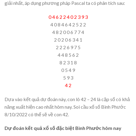
giải nhất, áp dụng phương pháp Pascal ta có phân tích sau:
0 4 6 2 2 4 0 2 3 9 3
4 0 8 4 6 4 2 5 2 2
4 8 2 0 0 6 7 7 4
2 0 2 0 6 3 4 1
2 2 2 6 9 7 5
4 4 8 5 6 2
8 2 3 1 8
0 5 4 9
5 9 3
4 2
Dựa vào kết quả dự đoán này, con lô 42 – 24 là cặp số có khả
năng xuất hiện cao nhất hôm nay. Soi cầu xổ số Bình Phước
8/10/2022 có thể sẽ về con 42.
Dự đoán kết quả xổ số đặc biệt Bình Phước hôm nay