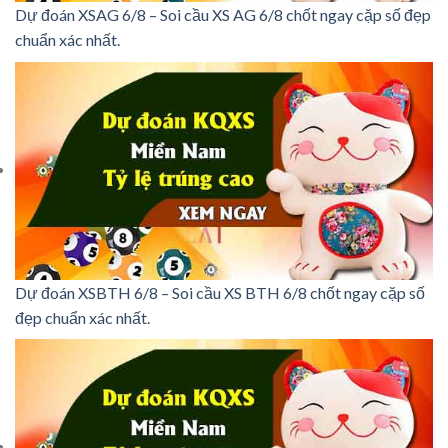
Dự đoán XSAG 6/8 – Soi cầu XS AG 6/8 chốt ngay cặp số đẹp
chuẩn xác nhất.
Dự đoán XSBTH 6/8 – Soi cầu XS BTH 6/8 chốt ngay cặp số
đẹp chuẩn xác nhất.