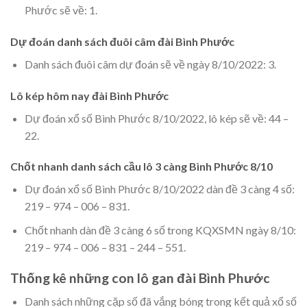
Phước sẽ về: 1.
Dự đoán danh sách đuôi câm đài Bình Phước
Danh sách đuôi câm dự đoán sẽ về ngày 8/10/2022: 3.
Lô kép hôm nay đài Bình Phước
Dự đoán xổ số Bình Phước 8/10/2022, lô kép sẽ về: 44 –
22.
Chốt nhanh danh sách cầu lô 3 càng Bình Phước 8/10
Dự đoán xổ số Bình Phước 8/10/2022 dàn đề 3 càng 4 số:
219 – 974 – 006 – 831.
Chốt nhanh dàn đề 3 càng 6 số trong KQXSMN ngày 8/10:
219 – 974 – 006 – 831 – 244 – 551.
Thống kê những con lô gan đài Bình Phước
Danh sách những cặp số đã vắng bóng trong kết quả xổ số