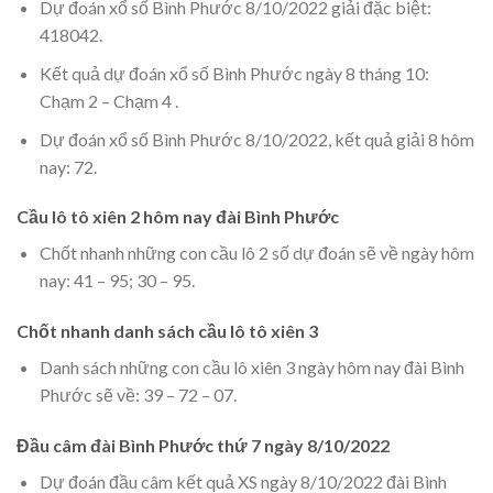
Dự đoán xổ số Bình Phước 8/10/2022 giải đặc biệt:
418042.
Kết quả dự đoán xổ số Bình Phước ngày 8 tháng 10:
Chạm 2 – Chạm 4 .
Dự đoán xổ số Bình Phước 8/10/2022, kết quả giải 8 hôm
nay: 72.
Cầu lô tô xiên 2 hôm nay đài Bình Phước
Chốt nhanh những con cầu lô 2 số dự đoán sẽ về ngày hôm
nay: 41 – 95; 30 – 95.
Chốt nhanh danh sách cầu lô tô xiên 3
Danh sách những con cầu lô xiên 3 ngày hôm nay đài Bình
Phước sẽ về: 39 – 72 – 07.
Đầu câm đài Bình Phước thứ 7 ngày 8/10/2022
Dự đoán đầu câm kết quả XS ngày 8/10/2022 đài Bình