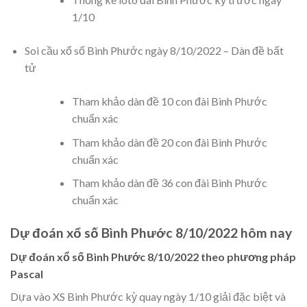
1/10
Soi cầu xổ số Bình Phước ngày 8/10/2022 – Dàn đề bất
tử
Tham khảo dàn đề 10 con đài Bình Phước
chuẩn xác
Tham khảo dàn đề 20 con đài Bình Phước
chuẩn xác
Tham khảo dàn đề 36 con đài Bình Phước
chuẩn xác
Dự đoán xổ số Bình Phước 8/10/2022 hôm nay
Dự đoán xổ số Bình Phước 8/10/2022 theo phương pháp
Pascal
Dựa vào XS Bình Phước kỳ quay ngày 1/10 giải đặc biệt và