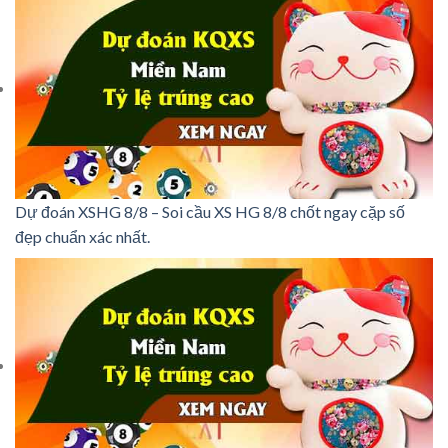
Dự đoán XSHG 8/8 – Soi cầu XS HG 8/8 chốt ngay cặp số
đẹp chuẩn xác nhất.