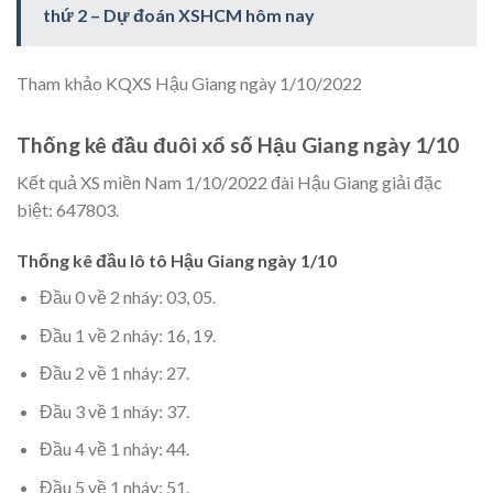
thứ 2 – Dự đoán XSHCM hôm nay
Tham khảo KQXS Hậu Giang ngày 1/10/2022
Thống kê đầu đuôi xổ số Hậu Giang ngày 1/10
Kết quả XS miền Nam 1/10/2022 đài Hậu Giang giải đặc
biệt: 647803.
Thống kê đầu lô tô Hậu Giang ngày 1/10
Đầu 0 về 2 nháy: 03, 05.
Đầu 1 về 2 nháy: 16, 19.
Đầu 2 về 1 nháy: 27.
Đầu 3 về 1 nháy: 37.
Đầu 4 về 1 nháy: 44.
Đầu 5 về 1 nháy: 51.