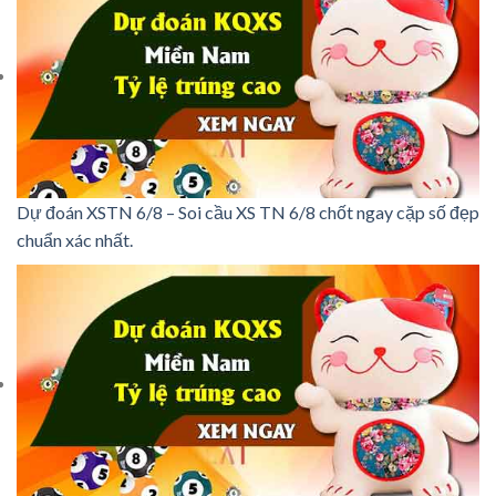
Dự đoán XSTN 6/8 – Soi cầu XS TN 6/8 chốt ngay cặp số đẹp
chuẩn xác nhất.