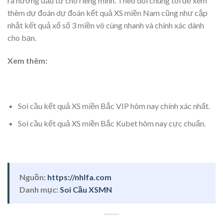
ra hướng đầu tư cho riêng mình. Theo dõi chúng tôi để xem
thêm dự đoán dự đoán kết quả XS miền Nam cũng như cập
nhật kết quả xổ số 3 miền vô cùng nhanh và chính xác dành
cho bạn.
Xem thêm:
Soi cầu kết quả XS miền Bắc VIP hôm nay chính xác nhất.
Soi cầu kết quả XS miền Bắc Kubet hôm nay cực chuẩn.
Nguồn:
https://nhlfa.com
Danh mục:
Soi Cầu XSMN