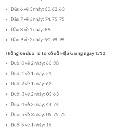
Đầu 6 về 3 nháy: 60, 62, 63.
Đầu 7 về 3 nháy: 74, 75, 75.
Đầu 8 về 1 nháy: 89.
Đầu 9 về 3 nháy: 90, 98, 98.
Thống kê đuôi lô tô xổ số Hậu Giang ngày 1/10
Đuôi 0 về 2 nháy: 60, 90.
Đuôi 1 về 1 nháy: 51.
Đuôi 2 về 1 nháy: 62.
Đuôi 3 về 2 nháy: 03, 63.
Đuôi 4 về 2 nháy: 44, 74.
Đuôi 5 về 3 nháy: 05, 75, 75.
Đuôi 6 về 1 nháy: 16.