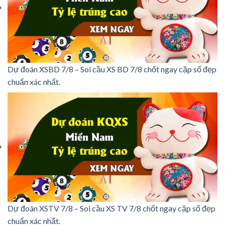
Dự đoán XSBD 7/8 – Soi cầu XS BD 7/8 chốt ngay cặp số đẹp
chuẩn xác nhất.
Dự đoán XSTV 7/8 – Soi cầu XS TV 7/8 chốt ngay cặp số đẹp
chuẩn xác nhất.