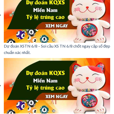
Dự đoán XSTN 6/8 – Soi cầu XS TN 6/8 chốt ngay cặp số đẹp
chuẩn xác nhất.