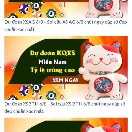
Dự đoán XSAG 6/8 – Soi cầu XS AG 6/8 chốt ngay cặp số đẹp
chuẩn xác nhất.
Dự đoán XSBTH 6/8 – Soi cầu XS BTH 6/8 chốt ngay cặp số
đẹp chuẩn xác nhất.