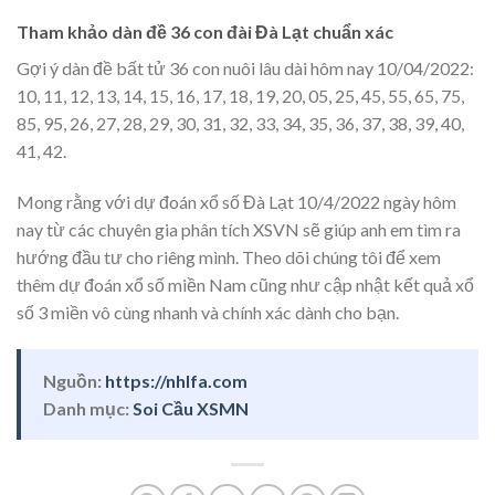
Tham khảo dàn đề 36 con đài Đà Lạt chuẩn xác
Gợi ý dàn đề bất tử 36 con nuôi lâu dài hôm nay 10/04/2022:
10, 11, 12, 13, 14, 15, 16, 17, 18, 19, 20, 05, 25, 45, 55, 65, 75,
85, 95, 26, 27, 28, 29, 30, 31, 32, 33, 34, 35, 36, 37, 38, 39, 40,
41, 42.
Mong rằng với dự đoán xổ số Đà Lạt 10/4/2022 ngày hôm
nay từ các chuyên gia phân tích XSVN sẽ giúp anh em tìm ra
hướng đầu tư cho riêng mình. Theo dõi chúng tôi để xem
thêm
dự đoán xổ số miền Nam
cũng như cập nhật kết quả xổ
số 3 miền vô cùng nhanh và chính xác dành cho bạn.
Nguồn:
https://nhlfa.com
Danh mục:
Soi Cầu XSMN