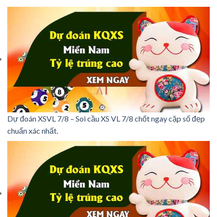
Dự đoán XSVL 7/8 – Soi cầu XS VL 7/8 chốt ngay cặp số đẹp
chuẩn xác nhất.