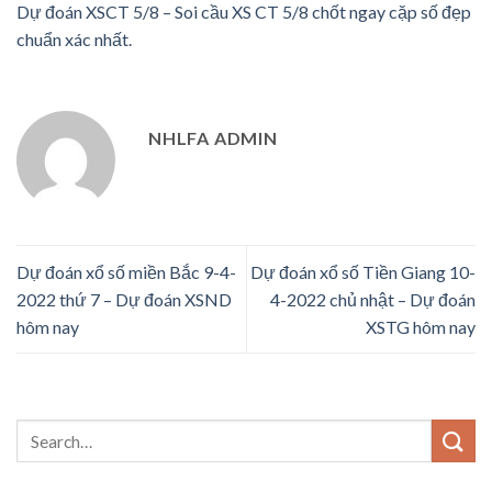
Dự đoán XSCT 5/8 – Soi cầu XS CT 5/8 chốt ngay cặp số đẹp
chuẩn xác nhất.
NHLFA ADMIN
Dự đoán xổ số miền Bắc 9-4-
Dự đoán xổ số Tiền Giang 10-
2022 thứ 7 – Dự đoán XSND
4-2022 chủ nhật – Dự đoán
hôm nay
XSTG hôm nay