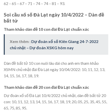
62 – 65 – 67 – 71 – 74 – 74 – 81 – 93.
Soi cầu xổ số Đà Lạt ngày 10/4/2022 – Dàn đề
bất tử
Tham khảo dàn đề 10 con đài Đà Lạt chuẩn xác
Xem thêm :
Dự đoán xổ số Kiên Giang 24-7-2022
chủ nhật – Dự đoán XSKG hôm nay
Dàn đề bất tử 10 con nuôi lâu dài cho anh em tham khảo
XSMN chủ nhật
đài Đà Lạt ngày 10/04/2022: 10, 11, 12, 13,
14, 15, 16, 17, 18, 19.
Tham khảo dàn đề 20 con đài Đà Lạt chuẩn xác
Dự đoán xổ số Đà Lạt 10/4/2022 chủ nhật, dàn đề bất tử 20
con: 10, 11, 12, 13, 14, 15, 16, 17, 18, 19, 20, 05, 25, 35, 45, 55,
65, 75, 85, 95.