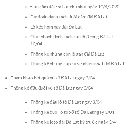
Đầu câm đài Đà Lạt chủ nhật ngày 10/4/2022
Dự đoán danh sách đuôi câm đài Đà Lạt
Lô kép hôm nay đài Đà Lạt
Chốt nhanh danh sách cầu lô 3 càng Đà Lạt
10/04
Thống kê những con lô gan đài Đà Lạt
Thống kê những cặp số về nhiều nhất đài Đà Lạt
Tham khảo kết quả xổ số Đà Lạt ngày 3/04
Thống kê đầu đuôi xổ số Đà Lạt ngày 3/04
Thống kê đầu lô tô Đà Lạt ngày 3/04
Thống kê đuôi lô tô xổ số Đà Lạt ngày 3/04
Thống kê loto đài Đà Lạt kỳ trước ngày 3/4