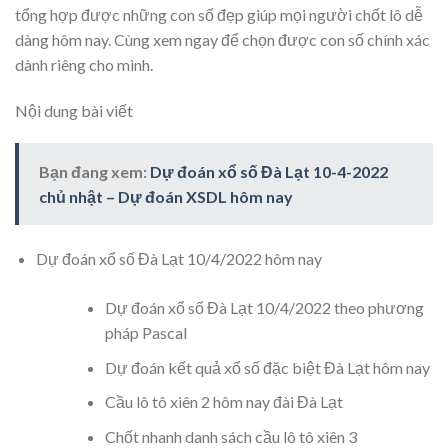
tổng hợp được những con số đẹp giúp mọi người chốt lô dễ
dàng hôm nay. Cùng xem ngay để chọn được con số chính xác
dành riêng cho mình.
Nội dung bài viết
Bạn đang xem:
Dự đoán xổ số Đà Lạt 10-4-2022
chủ nhật – Dự đoán XSDL hôm nay
Dự đoán xổ số Đà Lạt 10/4/2022 hôm nay
Dự đoán xổ số Đà Lạt 10/4/2022 theo phương
pháp Pascal
Dự đoán kết quả xổ số đặc biệt Đà Lạt hôm nay
Cầu lô tô xiên 2 hôm nay đài Đà Lạt
Chốt nhanh danh sách cầu lô tô xiên 3