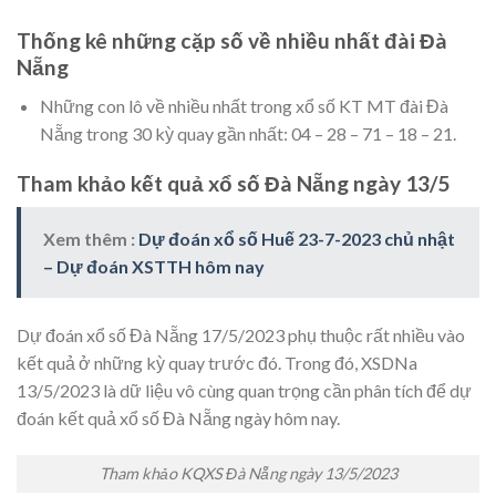
Thống kê những cặp số về nhiều nhất đài Đà
Nẵng
Những con lô về nhiều nhất trong xổ số KT MT đài Đà
Nẵng trong 30 kỳ quay gần nhất: 04 – 28 – 71 – 18 – 21.
Tham khảo kết quả xổ số Đà Nẵng ngày 13/5
Xem thêm :
Dự đoán xổ số Huế 23-7-2023 chủ nhật
– Dự đoán XSTTH hôm nay
Dự đoán xổ số Đà Nẵng 17/5/2023 phụ thuộc rất nhiều vào
kết quả ở những kỳ quay trước đó. Trong đó, XSDNa
13/5/2023 là dữ liệu vô cùng quan trọng cần phân tích để dự
đoán kết quả xổ số Đà Nẵng ngày hôm nay.
Tham khảo KQXS Đà Nẵng ngày 13/5/2023