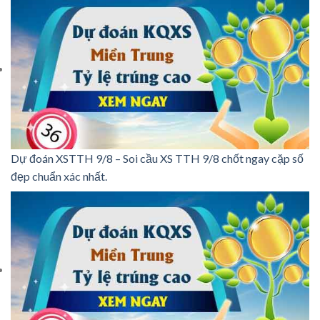
Dự đoán XSTTH 9/8 – Soi cầu XS TTH 9/8 chốt ngay cặp số
đẹp chuẩn xác nhất.