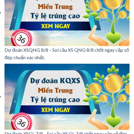
Dự đoán XSQNG 8/8 – Soi cầu XS QNG 8/8 chốt ngay cặp số
đẹp chuẩn xác nhất.
Dự đoán XSGL 7/8 – Soi cầu XS GL 7/8 chốt ngay cặp số đẹp