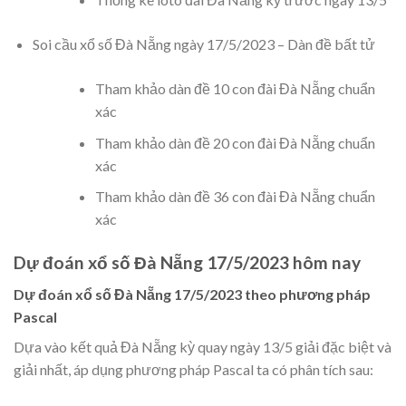
Soi cầu xổ số Đà Nẵng ngày 17/5/2023 – Dàn đề bất tử
Tham khảo dàn đề 10 con đài Đà Nẵng chuẩn
xác
Tham khảo dàn đề 20 con đài Đà Nẵng chuẩn
xác
Tham khảo dàn đề 36 con đài Đà Nẵng chuẩn
xác
Dự đoán xổ số Đà Nẵng 17/5/2023 hôm nay
Dự đoán xổ số Đà Nẵng 17/5/2023 theo phương pháp
Pascal
Dựa vào kết quả Đà Nẵng kỳ quay ngày 13/5 giải đặc biệt và
giải nhất, áp dụng phương pháp Pascal ta có phân tích sau: