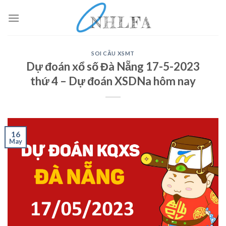
Skip
to
content
SOI CẦU XSMT
Dự đoán xổ số Đà Nẵng 17-5-2023
thứ 4 – Dự đoán XSDNa hôm nay
16
May