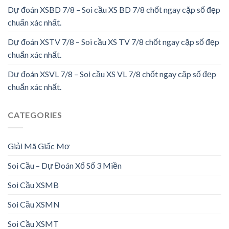
Dự đoán XSBD 7/8 – Soi cầu XS BD 7/8 chốt ngay cặp số đẹp
chuẩn xác nhất.
Dự đoán XSTV 7/8 – Soi cầu XS TV 7/8 chốt ngay cặp số đẹp
chuẩn xác nhất.
Dự đoán XSVL 7/8 – Soi cầu XS VL 7/8 chốt ngay cặp số đẹp
chuẩn xác nhất.
CATEGORIES
Giải Mã Giấc Mơ
Soi Cầu – Dự Đoán Xổ Số 3 Miền
Soi Cầu XSMB
Soi Cầu XSMN
Soi Cầu XSMT