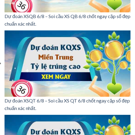
Dự đoán XSQB 6/8 – Soi cầu XS QB 6/8 chốt ngay cặp số đẹp
chuẩn xác nhất.
Dự đoán XSQT 6/8 – Soi cầu XS QT 6/8 chốt ngay cặp số đẹp
chuẩn xác nhất.