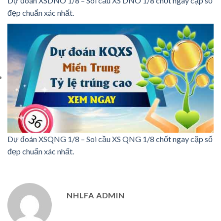
Dự đoán XSDNO 1/8 – Soi cầu XS DNO 1/8 chốt ngay cặp số
đẹp chuẩn xác nhất.
Dự đoán XSQNG 1/8 – Soi cầu XS QNG 1/8 chốt ngay cặp số
đẹp chuẩn xác nhất.
NHLFA ADMIN