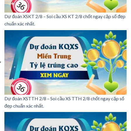
Dự đoán XSKT 2/8 – Soi cầu XS KT 2/8 chốt ngay cặp số đẹp
chuẩn xác nhất.
Dự đoán XSTTH 2/8 – Soi cầu XS TTH 2/8 chốt ngay cặp số
đẹp chuẩn xác nhất.