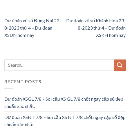
Dự đoán xổ số Đồng Nai 23-
Dự đoán xổ số Khánh Hòa 23-
8-2023 thứ 4 – Dự đoán
8-2023 thứ 4 – Dự đoán
XSDN hôm nay
XSKH hôm nay
RECENT POSTS
Dự đoán XSGL 7/8 – Soi cầu XS GL 7/8 chốt ngay cặp số đẹp
chuẩn xác nhất.
Dự đoán XSNT 7/8 – Soi cầu XS NT 7/8 chốt ngay cặp số đẹp
chuẩn xác nhất.