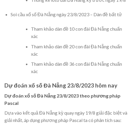
Soi cầu xổ số Đà Nẵng ngày 23/8/2023 – Dàn đề bất tử
Tham khảo dàn đề 10 con đài Đà Nẵng chuẩn
xác
Tham khảo dàn đề 20 con đài Đà Nẵng chuẩn
xác
Tham khảo dàn đề 36 con đài Đà Nẵng chuẩn
xác
Dự đoán xổ số Đà Nẵng 23/8/2023 hôm nay
Dự đoán xổ số Đà Nẵng 23/8/2023 theo phương pháp
Pascal
Dựa vào kết quả Đà Nẵng kỳ quay ngày 19/8 giải đặc biệt và
giải nhất, áp dụng phương pháp Pascal ta có phân tích sau: