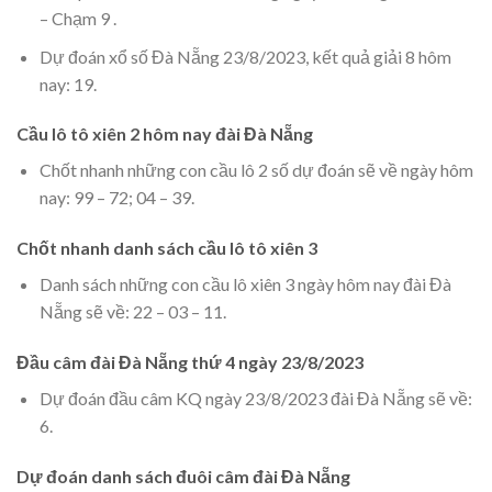
– Chạm 9 .
Dự đoán xổ số Đà Nẵng 23/8/2023, kết quả giải 8 hôm
nay: 19.
Cầu lô tô xiên 2 hôm nay đài Đà Nẵng
Chốt nhanh những con cầu lô 2 số dự đoán sẽ về ngày hôm
nay: 99 – 72; 04 – 39.
Chốt nhanh danh sách cầu lô tô xiên 3
Danh sách những con cầu lô xiên 3 ngày hôm nay đài Đà
Nẵng sẽ về: 22 – 03 – 11.
Đầu câm đài Đà Nẵng thứ 4 ngày 23/8/2023
Dự đoán đầu câm KQ ngày 23/8/2023 đài Đà Nẵng sẽ về:
6.
Dự đoán danh sách đuôi câm đài Đà Nẵng