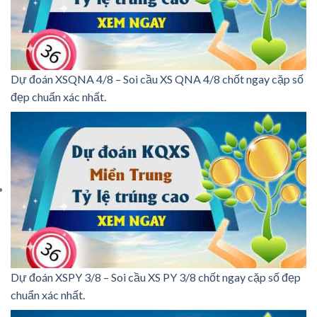
Dự đoán XSQNA 4/8 – Soi cầu XS QNA 4/8 chốt ngay cặp số
đẹp chuẩn xác nhất.
Dự đoán XSPY 3/8 – Soi cầu XS PY 3/8 chốt ngay cặp số đẹp
chuẩn xác nhất.