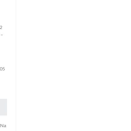
12
 –
 05
DNa