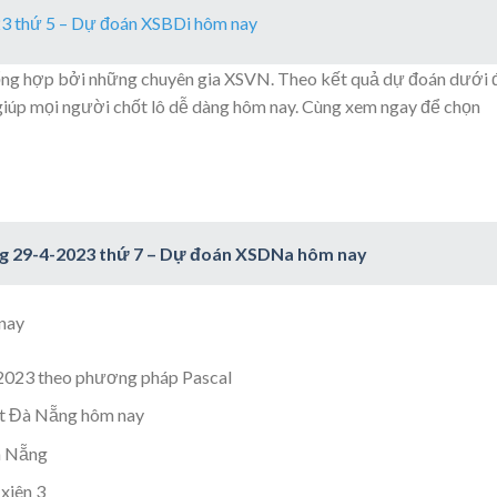
23 thứ 5 – Dự đoán XSBDi hôm nay
g hợp bởi những chuyên gia XSVN. Theo kết quả dự đoán dưới đ
giúp mọi người chốt lô dễ dàng hôm nay. Cùng xem ngay để chọn
g 29-4-2023 thứ 7 – Dự đoán XSDNa hôm nay
nay
2023 theo phương pháp Pascal
ệt Đà Nẵng hôm nay
Đà Nẵng
xiên 3