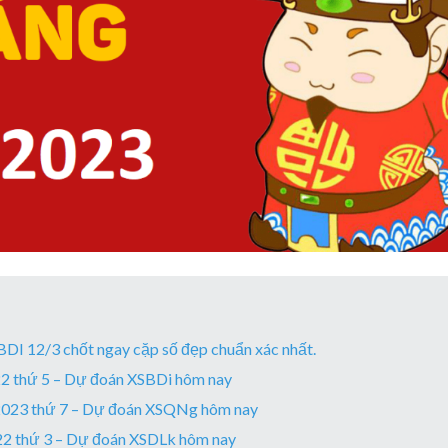
BDI 12/3 chốt ngay cặp số đẹp chuẩn xác nhất.
22 thứ 5 – Dự đoán XSBDi hôm nay
2023 thứ 7 – Dự đoán XSQNg hôm nay
2 thứ 3 – Dự đoán XSDLk hôm nay