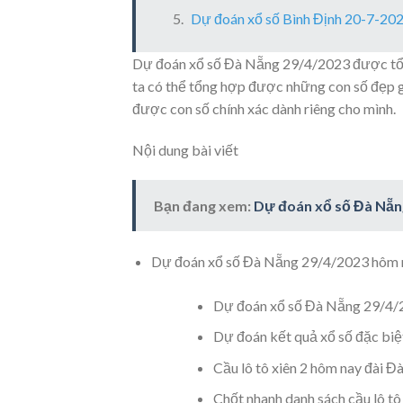
Dự đoán xổ số Bình Định 20-7-20
Dự đoán xổ số Đà Nẵng 29/4/2023 được tổn
ta có thể tổng hợp được những con số đẹp 
được con số chính xác dành riêng cho mình.
Nội dung bài viết
Bạn đang xem:
Dự đoán xổ số Đà Nẵn
Dự đoán xổ số Đà Nẵng 29/4/2023 hôm 
Dự đoán xổ số Đà Nẵng 29/4/
Dự đoán kết quả xổ số đặc bi
Cầu lô tô xiên 2 hôm nay đài 
Chốt nhanh danh sách cầu lô tô 