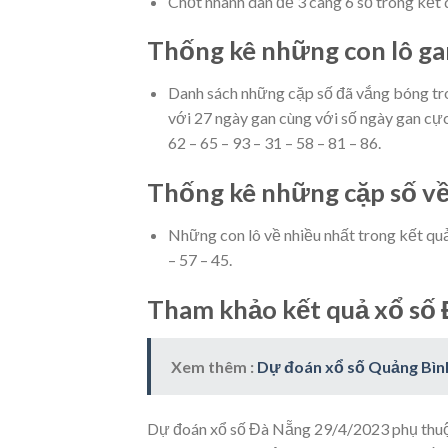
Chốt nhanh dàn đề 3 càng 6 số trong kết 
Thống kê những con lô ga
Danh sách những cặp số đã vắng bóng tro
với 27 ngày gan cùng với số ngày gan cực 
62 – 65 – 93 – 31 – 58 – 81 – 86.
Thống kê những cặp số về
Những con lô về nhiều nhất trong kết qu
– 57 – 45.
Tham khảo kết quả xổ số
Xem thêm :
Dự đoán xổ số Quảng Bìn
Dự đoán xổ số Đà Nẵng 29/4/2023 phụ thuộc