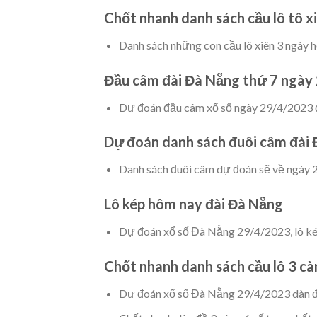
Chốt nhanh danh sách cầu lô tô x
Danh sách những con cầu lô xiên 3 ngày h
Đầu câm đài Đà Nẵng thứ 7 ngày
Dự đoán đầu câm xổ số ngày 29/4/2023 đ
Dự đoán danh sách đuôi câm đài
Danh sách đuôi câm dự đoán sẽ về ngày 
Lô kép hôm nay đài Đà Nẵng
Dự đoán xổ số Đà Nẵng 29/4/2023, lô kép
Chốt nhanh danh sách cầu lô 3 c
Dự đoán xổ số Đà Nẵng 29/4/2023 dàn đề 