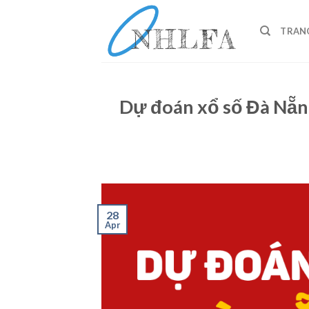
Skip
to
TRAN
content
Dự đoán xổ số Đà Nẵn
28
Apr