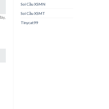
Soi Cầu XSMN
Soi Cầu XSMT
ây,
Tinycat99