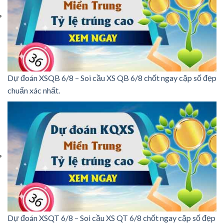
Dự đoán XSQB 6/8 – Soi cầu XS QB 6/8 chốt ngay cặp số đẹp
chuẩn xác nhất.
Dự đoán XSQT 6/8 – Soi cầu XS QT 6/8 chốt ngay cặp số đẹp