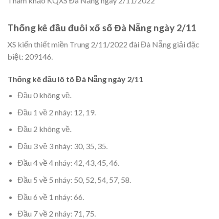
Tham khảo KQXS Đà Nẵng ngày 2/11/2022
Thống kê đầu đuôi xổ số Đà Nẵng ngày 2/11
XS kiến thiết miền Trung 2/11/2022 đài Đà Nẵng giải đặc
biệt: 209146.
Thống kê đầu lô tô Đà Nẵng ngày 2/11
Đầu 0 không về.
Đầu 1 về 2 nháy: 12, 19.
Đầu 2 không về.
Đầu 3 về 3 nháy: 30, 35, 35.
Đầu 4 về 4 nháy: 42, 43, 45, 46.
Đầu 5 về 5 nháy: 50, 52, 54, 57, 58.
Đầu 6 về 1 nháy: 66.
Đầu 7 về 2 nháy: 71, 75.