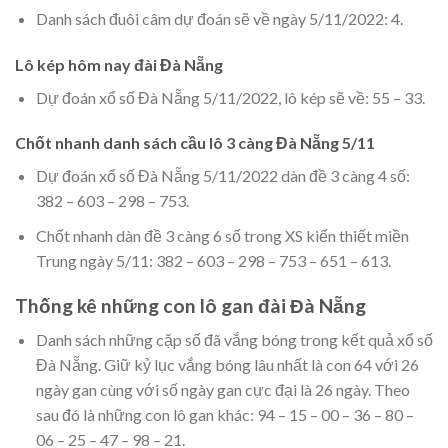
Danh sách đuôi câm dự đoán sẽ về ngày 5/11/2022: 4.
Lô kép hôm nay đài Đà Nẵng
Dự đoán xổ số Đà Nẵng 5/11/2022, lô kép sẽ về: 55 – 33.
Chốt nhanh danh sách cầu lô 3 càng Đà Nẵng 5/11
Dự đoán xổ số Đà Nẵng 5/11/2022 dàn đề 3 càng 4 số:
382 – 603 – 298 – 753.
Chốt nhanh dàn đề 3 càng 6 số trong XS kiến thiết miền
Trung ngày 5/11: 382 – 603 – 298 – 753 – 651 – 613.
Thống kê những con lô gan đài Đà Nẵng
Danh sách những cặp số đã vắng bóng trong kết quả xổ số
Đà Nẵng. Giữ kỷ lục vắng bóng lâu nhất là con 64 với 26
ngày gan cùng với số ngày gan cực đại là 26 ngày. Theo
sau đó là những con lô gan khác: 94 – 15 – 00 – 36 – 80 –
06 – 25 – 47 – 98 – 21.