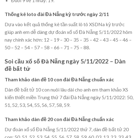
Đuôi 9 về 1 nháy: 19.
Thống kê loto đài Đà Nẵng kỳ trước ngày 2/11
Dựa vào kết quả thống kê tần suất lô tô XSDNa kỳ trước
giúp anh em dễ dàng dự đoán xổ số Đà Nẵng 5/11/2022 hôm
nay chính xác hơn: 12 – 19 – 30 – 35 – 35 – 42 – 43 – 45 – 46 –
50 – 52 – 54 – 57 – 58 – 66 – 71 – 75 – 88.
Soi cầu xổ số Đà Nẵng ngày 5/11/2022 – Dàn
đề bất tử
Tham khảo dàn đề 10 con đài Đà Nẵng chuẩn xác
Dàn đề bất tử 10 con nuôi lâu dài cho anh em tham khảo XS
kiến thiết miền Trung thứ 7 đài Đà Nẵng ngày 5/11/2022: 50,
51, 52, 53, 54, 55, 56, 57, 58, 59.
Tham khảo dàn đề 20 con đài Đà Nẵng chuẩn xác
Dự đoán xổ số Đà Nẵng 5/11/2022 thứ 7, dàn đề bất tử 20
con: 50, 51, 52, 53, 54, 55, 56, 57, 58, 59, 60, 03, 13, 23, 33, 43,