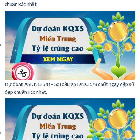
chuẩn xác nhất.
Dự đoán XSDNG 5/8 – Soi cầu XS DNG 5/8 chốt ngay cặp số
đẹp chuẩn xác nhất.