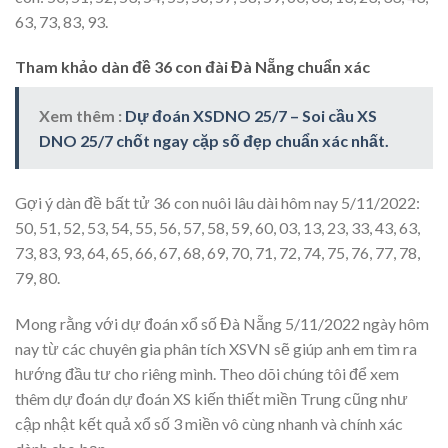
63, 73, 83, 93.
Tham khảo dàn đề 36 con đài Đà Nẵng chuẩn xác
Xem thêm :
Dự đoán XSDNO 25/7 – Soi cầu XS
DNO 25/7 chốt ngay cặp số đẹp chuẩn xác nhất.
Gợi ý dàn đề bất tử 36 con nuôi lâu dài hôm nay 5/11/2022:
50, 51, 52, 53, 54, 55, 56, 57, 58, 59, 60, 03, 13, 23, 33, 43, 63,
73, 83, 93, 64, 65, 66, 67, 68, 69, 70, 71, 72, 74, 75, 76, 77, 78,
79, 80.
Mong rằng với dự đoán xổ số Đà Nẵng 5/11/2022 ngày hôm
nay từ các chuyên gia phân tích XSVN sẽ giúp anh em tìm ra
hướng đầu tư cho riêng mình. Theo dõi chúng tôi để xem
thêm dự đoán dự đoán XS kiến thiết miền Trung cũng như
cập nhật kết quả xổ số 3 miền vô cùng nhanh và chính xác