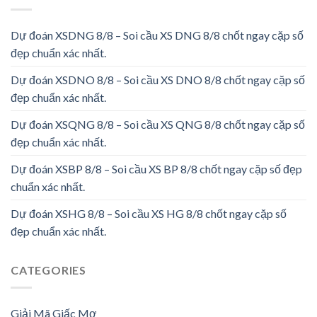
Dự đoán XSDNG 8/8 – Soi cầu XS DNG 8/8 chốt ngay cặp số
đẹp chuẩn xác nhất.
Dự đoán XSDNO 8/8 – Soi cầu XS DNO 8/8 chốt ngay cặp số
đẹp chuẩn xác nhất.
Dự đoán XSQNG 8/8 – Soi cầu XS QNG 8/8 chốt ngay cặp số
đẹp chuẩn xác nhất.
Dự đoán XSBP 8/8 – Soi cầu XS BP 8/8 chốt ngay cặp số đẹp
chuẩn xác nhất.
Dự đoán XSHG 8/8 – Soi cầu XS HG 8/8 chốt ngay cặp số
đẹp chuẩn xác nhất.
CATEGORIES
Giải Mã Giấc Mơ