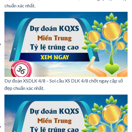
chuẩn xác nhất.
Dự đoán XSDLK 4/8 – Soi cầu XS DLK 4/8 chốt ngay cặp số
đẹp chuẩn xác nhất.