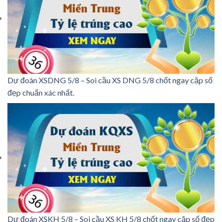
Dự đoán XSDNG 5/8 – Soi cầu XS DNG 5/8 chốt ngay cặp số
đẹp chuẩn xác nhất.
Dự đoán XSKH 5/8 – Soi cầu XS KH 5/8 chốt ngay cặp số đẹp