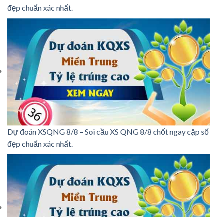
đẹp chuẩn xác nhất.
Dự đoán XSQNG 8/8 – Soi cầu XS QNG 8/8 chốt ngay cặp số
đẹp chuẩn xác nhất.