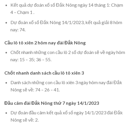
Kết quả dự đoán xổ số Đắk Nông ngày 14 tháng 1: Chạm
4 – Chạm 1 .
Dự đoán xổ số Đắk Nông 14/1/2023, kết quả giải 8 hôm
nay: 74.
Cầu lô tô xiên 2 hôm nay đài Đắk Nông
Chốt nhanh những con cầu lô 2 số dự đoán sẽ về ngày hôm
nay: 15 – 35; 36 – 55.
Chốt nhanh danh sách cầu lô tô xiên 3
Danh sách những con cầu lô xiên 3 ngày hôm nay đài Đắk
Nông sẽ về: 74 – 26 – 41.
Đầu câm đài Đắk Nông thứ 7 ngày 14/1/2023
Dự đoán đầu câm kết quả xổ số ngày 14/1/2023 đài Đắk
Nông sẽ về: 2.