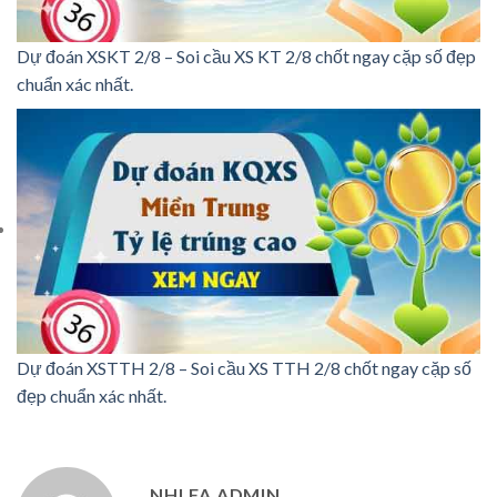
Dự đoán XSKT 2/8 – Soi cầu XS KT 2/8 chốt ngay cặp số đẹp
chuẩn xác nhất.
Dự đoán XSTTH 2/8 – Soi cầu XS TTH 2/8 chốt ngay cặp số
đẹp chuẩn xác nhất.
NHLFA ADMIN