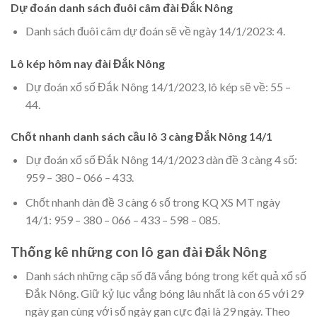
Dự đoán danh sách đuôi câm đài Đắk Nông
Danh sách đuôi câm dự đoán sẽ về ngày 14/1/2023: 4.
Lô kép hôm nay đài Đắk Nông
Dự đoán xổ số Đắk Nông 14/1/2023, lô kép sẽ về: 55 –
44.
Chốt nhanh danh sách cầu lô 3 càng Đắk Nông 14/1
Dự đoán xổ số Đắk Nông 14/1/2023 dàn đề 3 càng 4 số:
959 – 380 – 066 – 433.
Chốt nhanh dàn đề 3 càng 6 số trong KQ XS MT ngày
14/1: 959 – 380 – 066 – 433 – 598 – 085.
Thống kê những con lô gan đài Đắk Nông
Danh sách những cặp số đã vắng bóng trong kết quả xổ số
Đắk Nông. Giữ kỷ lục vắng bóng lâu nhất là con 65 với 29
ngày gan cùng với số ngày gan cực đại là 29 ngày. Theo