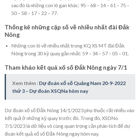
sau đó là những con lô gan khác: 95 – 68 – 14 – 61 – 75 –
50 – 58 – 17 – 22 – 77.
Thống kê những cặp số về nhiều nhất đài Đắk
Nông
Những con lô về nhiều nhất trong KQ XS MT đài Đắk
Nông trong 30 kỳ quay gần nhất: 59 – 34 – 57 – 05 – 01.
Tham khảo kết quả xổ số Đắk Nông ngày 7/1
Xem thêm :
Dự đoán xổ số Quảng Nam 20-9-2022
thứ 3 – Dự đoán XSQNa hôm nay
Dự đoán xổ số Đắk Nông 14/1/2023 phụ thuộc rất nhiều vào
kết quả ở những kỳ quay trước đó. Trong đó, XSDNo
7/1/2023 là dữ liệu vô cùng quan trọng cần phân tích để dự
đoán kết quả xổ số Đắk Nông ngày hôm nay.