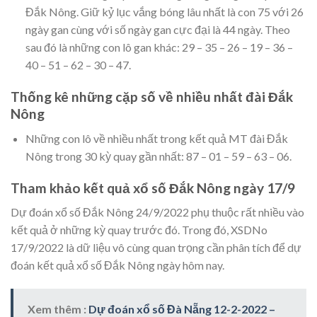
Đắk Nông. Giữ kỷ lục vắng bóng lâu nhất là con 75 với 26
ngày gan cùng với số ngày gan cực đại là 44 ngày. Theo
sau đó là những con lô gan khác: 29 – 35 – 26 – 19 – 36 –
40 – 51 – 62 – 30 – 47.
Thống kê những cặp số về nhiều nhất đài Đắk
Nông
Những con lô về nhiều nhất trong kết quả MT đài Đắk
Nông trong 30 kỳ quay gần nhất: 87 – 01 – 59 – 63 – 06.
Tham khảo kết quả xổ số Đắk Nông ngày 17/9
Dự đoán xổ số Đắk Nông 24/9/2022 phụ thuộc rất nhiều vào
kết quả ở những kỳ quay trước đó. Trong đó, XSDNo
17/9/2022 là dữ liệu vô cùng quan trọng cần phân tích để dự
đoán kết quả xổ số Đắk Nông ngày hôm nay.
Xem thêm :
Dự đoán xổ số Đà Nẵng 12-2-2022 –