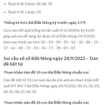
Đuôi 8 về 3 nháy: 48, 68, 78.
Đuôi 9 về 1 nháy: 09.
Thống kê loto đài Đắk Nông kỳ trước ngày 17/9
Dựa vào kết quả thống kê tần suất lô tô XSDNo kỳ trước
giúp anh em dễ dàng dự đoán xổ số Đắk Nông 24/9/2022
hôm nay chính xác hơn: 02 – 03 – 09 – 10 – 16 – 32 – 48 – 55 –
57 – 66 – 68 – 72 – 73 – 76 – 77 – 78 – 83 – 87.
Soi cầu xổ số Đắk Nông ngày 24/9/2022 – Dàn
đề bất tử
Tham khảo dàn đề 10 con đài Đắk Nông chuẩn xác
Dàn đề bất tử 10 con nuôi lâu dài cho anh em tham khảo kết
quả MT thứ 7 đài Đắk Nông ngày 24/9/2022: 00, 01, 02, 03,
04, 05, 06, 07, 08, 09.
Tham khảo dàn đề 20 con đài Đắk Nông chuẩn xác