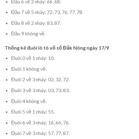
Đầu 6 về 2 nháy: 66, 68.
Đầu 7 về 5 nháy: 72, 73, 76, 77, 78.
Đầu 8 về 2 nháy: 83, 87.
Đầu 9 không về.
Thống kê đuôi lô tô xổ số Đắk Nông ngày 17/9
Đuôi 0 về 1 nháy: 10.
Đuôi 1 không về.
Đuôi 2 về 3 nháy: 02, 32, 72.
Đuôi 3 về 3 nháy: 03, 73, 83.
Đuôi 4 không về.
Đuôi 5 về 1 nháy: 55.
Đuôi 6 về 3 nháy: 16, 66, 76.
Đuôi 7 về 3 nháy: 57, 77, 87.