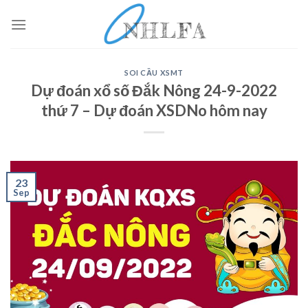
Skip
to
content
SOI CẦU XSMT
Dự đoán xổ số Đắk Nông 24-9-2022
thứ 7 – Dự đoán XSDNo hôm nay
23
Sep