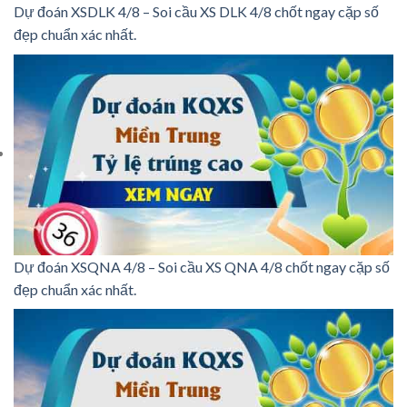
Dự đoán XSDLK 4/8 – Soi cầu XS DLK 4/8 chốt ngay cặp số
đẹp chuẩn xác nhất.
Dự đoán XSQNA 4/8 – Soi cầu XS QNA 4/8 chốt ngay cặp số
đẹp chuẩn xác nhất.