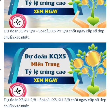
Dự đoán XSPY 3/8 – Soi cầu XS PY 3/8 chốt ngay cặp số đẹp
chuẩn xác nhất.
Dự đoán XSKH 2/8 – Soi cầu XS KH 2/8 chốt ngay cặp số đẹp
chuẩn xác nhất.