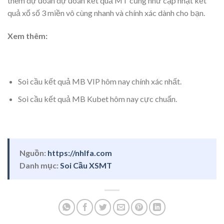
thêm dự đoán dự đoán kết quả MT cũng như cập nhật kết
quả xổ số 3 miền vô cùng nhanh và chính xác dành cho bạn.
Xem thêm:
Soi cầu kết quả MB VIP hôm nay chính xác nhất.
Soi cầu kết quả MB Kubet hôm nay cực chuẩn.
Nguồn:
https://nhlfa.com
Danh mục:
Soi Cầu XSMT