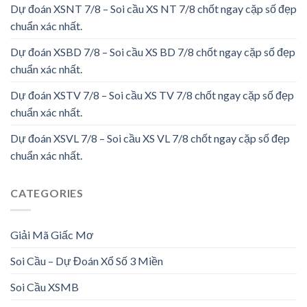
Dự đoán XSNT 7/8 – Soi cầu XS NT 7/8 chốt ngay cặp số đẹp
chuẩn xác nhất.
Dự đoán XSBD 7/8 – Soi cầu XS BD 7/8 chốt ngay cặp số đẹp
chuẩn xác nhất.
Dự đoán XSTV 7/8 – Soi cầu XS TV 7/8 chốt ngay cặp số đẹp
chuẩn xác nhất.
Dự đoán XSVL 7/8 – Soi cầu XS VL 7/8 chốt ngay cặp số đẹp
chuẩn xác nhất.
CATEGORIES
Giải Mã Giấc Mơ
Soi Cầu – Dự Đoán Xổ Số 3 Miền
Soi Cầu XSMB