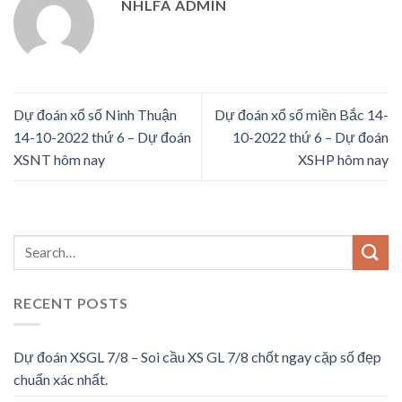
NHLFA ADMIN
Dự đoán xổ số Ninh Thuận
Dự đoán xổ số miền Bắc 14-
14-10-2022 thứ 6 – Dự đoán
10-2022 thứ 6 – Dự đoán
XSNT hôm nay
XSHP hôm nay
RECENT POSTS
Dự đoán XSGL 7/8 – Soi cầu XS GL 7/8 chốt ngay cặp số đẹp
chuẩn xác nhất.