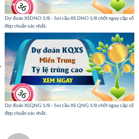
Dự đoán XSDNO 1/8 – Soi cầu XS DNO 1/8 chốt ngay cặp số
đẹp chuẩn xác nhất.
Dự đoán XSQNG 1/8 – Soi cầu XS QNG 1/8 chốt ngay cặp số
đẹp chuẩn xác nhất.