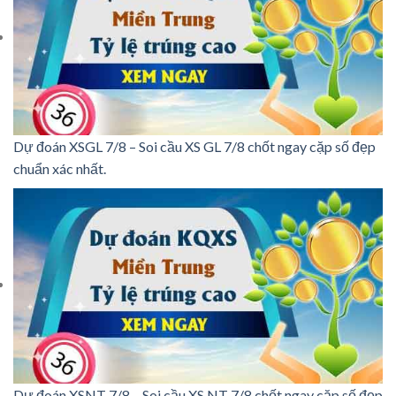
Dự đoán XSGL 7/8 – Soi cầu XS GL 7/8 chốt ngay cặp số đẹp
chuẩn xác nhất.
Dự đoán XSNT 7/8 – Soi cầu XS NT 7/8 chốt ngay cặp số đẹp