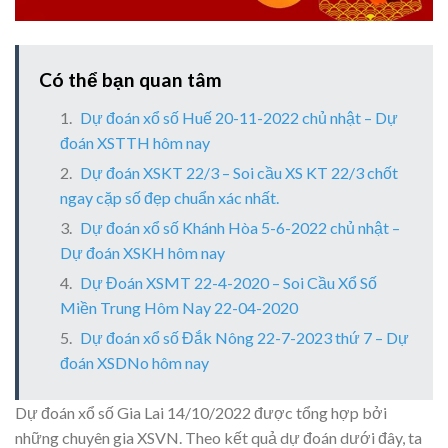
Có thể bạn quan tâm
Dự đoán xổ số Huế 20-11-2022 chủ nhật – Dự
đoán XSTTH hôm nay
Dự đoán XSKT 22/3 – Soi cầu XS KT 22/3 chốt
ngay cặp số đẹp chuẩn xác nhất.
Dự đoán xổ số Khánh Hòa 5-6-2022 chủ nhật –
Dự đoán XSKH hôm nay
Dự Đoán XSMT 22-4-2020 – Soi Cầu Xổ Số
Miền Trung Hôm Nay 22-04-2020
Dự đoán xổ số Đắk Nông 22-7-2023 thứ 7 – Dự
đoán XSDNo hôm nay
Dự đoán xổ số Gia Lai 14/10/2022 được tổng hợp bởi
những chuyên gia XSVN. Theo kết quả dự đoán dưới đây, ta