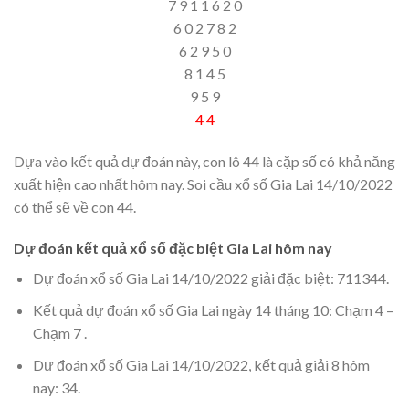
7 9 1 1 6 2 0
6 0 2 7 8 2
6 2 9 5 0
8 1 4 5
9 5 9
4 4
Dựa vào kết quả dự đoán này, con lô 44 là cặp số có khả năng
xuất hiện cao nhất hôm nay. Soi cầu xổ số Gia Lai 14/10/2022
có thể sẽ về con 44.
Dự đoán kết quả xổ số đặc biệt Gia Lai hôm nay
Dự đoán xổ số Gia Lai 14/10/2022 giải đặc biệt: 711344.
Kết quả dự đoán xổ số Gia Lai ngày 14 tháng 10: Chạm 4 –
Chạm 7 .
Dự đoán xổ số Gia Lai 14/10/2022, kết quả giải 8 hôm
nay: 34.