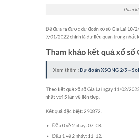
Tham kh
Để đưa ra được dự đoán xổ số Gia Lai 18/2/
7/01/2022 chính là dữ liệu quan trọng nhất 
Tham khảo kết quả xổ số 
Xem thêm :
Dự đoán XSQNG 2/5 – Soi 
Theo kết quả xổ số Gia Lai ngày 11/02/2022 
nhất với 5 lần về liên tiếp.
Kết quả đặc biệt: 290872.
Đầu 0 về 2 nháy: 07; 08.
Đầu 1 về 2 nháy: 11; 12.