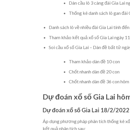
Dàn cầu lô 3 càng đài Gia Lai 
Thống kê danh sách lô gan đài 
Danh sách lô về nhiều đài Gia Lai tính đ
Tham khảo kết quả xổ số Gia Lai ngày 1
Soi cầu xổ số Gia Lai – Dàn đề bất tử ng
Tham khảo dàn đề 10 con
Chốt nhanh dàn đề 20 con
Chốt nhanh dàn đề 36 con hôm n
Dự đoán xổ số Gia Lai hô
Dự đoán xổ số Gia Lai 18/2/2022
Áp dụng phương pháp phân tích thống kê xổ s
kết quả phân tích sau: