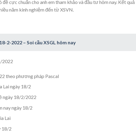
ô đề cực chuẩn cho anh em tham khảo và đầu tư hôm nay. Kết quả
nhiều năm kinh nghiệm đến từ XSVN.
 18-2-2022 – Soi cầu XSGL hôm nay
2/2022
022 theo phương pháp Pascal
a Lai ngày 18/2
về ngày 18/2/2022
ôm nay ngày 18/2
a Lai
y 18/2