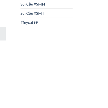
Soi Cầu XSMN
Soi Cầu XSMT
Tinycat99