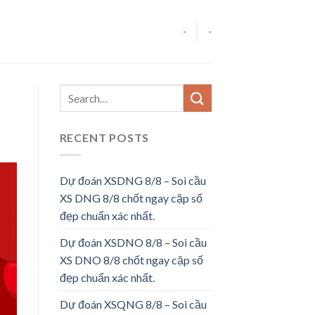
-
-
RECENT POSTS
Dự đoán XSDNG 8/8 – Soi cầu
XS DNG 8/8 chốt ngay cặp số
đẹp chuẩn xác nhất.
Dự đoán XSDNO 8/8 – Soi cầu
XS DNO 8/8 chốt ngay cặp số
đẹp chuẩn xác nhất.
Dự đoán XSQNG 8/8 – Soi cầu