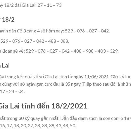
 18/2 đài Gia Lai: 27 – 11 – 73.
y 18/2
anh dàn đề 3 càng 4 số hôm nay: 529 – 076 – 027 – 042.
 529 – 076 – 027 – 042 – 488 – 988.
ự đoán sẽ về: 529 – 076 – 027 – 042 – 488 – 988 – 403 – 329.
 Lai
ày trong kết quả xổ số Gia Lai tính từ ngày 11/06/2021. Giữ kỷ lụ
 cùng với số ngày gan cực đại là 35 ngày. Tiếp theo sau đó là nhữ
 17 – 24 – 04.
Gia Lai tính đến 18/2/2021
ất trong 30 kỳ quay gần nhất. Dẫn đầu danh sách là con con lô 18 
, 17, 18, 20, 27, 28, 38, 39, 43, 48, 50.