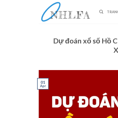
Skip
to
TRAN
content
Dự đoán xổ số Hồ C
X
01
Apr