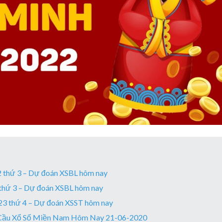
2 thứ 3 – Dự đoán XSBL hôm nay
 thứ 3 – Dự đoán XSBL hôm nay
23 thứ 4 – Dự đoán XSST hôm nay
Cầu Xổ Số Miền Nam Hôm Nay 21-06-2020