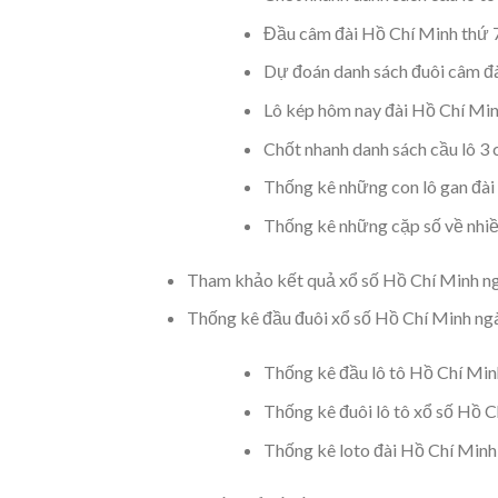
Đầu câm đài Hồ Chí Minh thứ 
Dự đoán danh sách đuôi câm đ
Lô kép hôm nay đài Hồ Chí Mi
Chốt nhanh danh sách cầu lô 3
Thống kê những con lô gan đài
Thống kê những cặp số về nhiề
Tham khảo kết quả xổ số Hồ Chí Minh n
Thống kê đầu đuôi xổ số Hồ Chí Minh ng
Thống kê đầu lô tô Hồ Chí Mi
Thống kê đuôi lô tô xổ số Hồ 
Thống kê loto đài Hồ Chí Minh