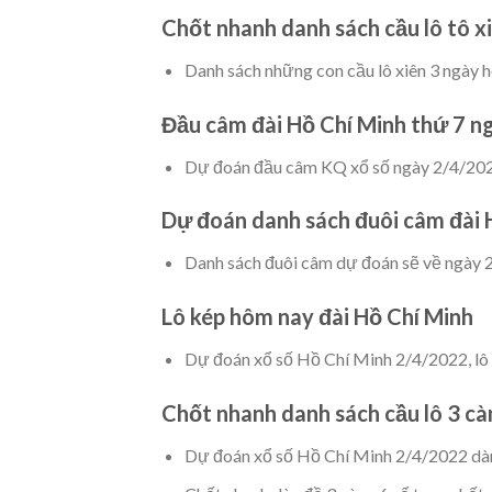
Chốt nhanh danh sách cầu lô tô x
Danh sách những con cầu lô xiên 3 ngày h
Đầu câm đài Hồ Chí Minh thứ 7 
Dự đoán đầu câm KQ xổ số ngày 2/4/2022
Dự đoán danh sách đuôi câm đài 
Danh sách đuôi câm dự đoán sẽ về ngày 2
Lô kép hôm nay đài Hồ Chí Minh
Dự đoán xổ số Hồ Chí Minh 2/4/2022, lô k
Chốt nhanh danh sách cầu lô 3 c
Dự đoán xổ số Hồ Chí Minh 2/4/2022 dàn 