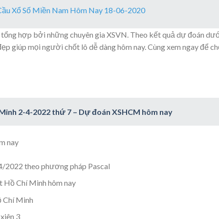
Cầu Xổ Số Miền Nam Hôm Nay 18-06-2020
tổng hợp bởi những chuyên gia XSVN. Theo kết quả dự đoán dư
đẹp giúp mọi người chốt lô dễ dàng hôm nay. Cùng xem ngay để c
 Minh 2-4-2022 thứ 7 – Dự đoán XSHCM hôm nay
m nay
4/2022 theo phương pháp Pascal
ệt Hồ Chí Minh hôm nay
ồ Chí Minh
xiên 3