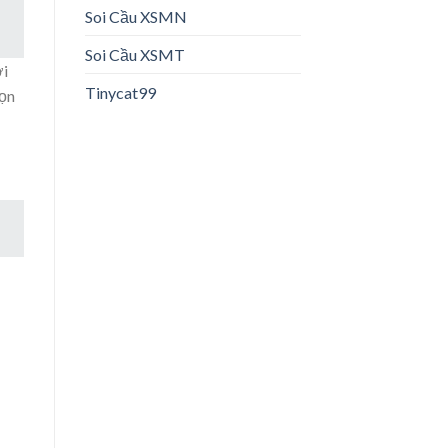
Soi Cầu XSMN
Soi Cầu XSMT
ới
Tinycat99
họn