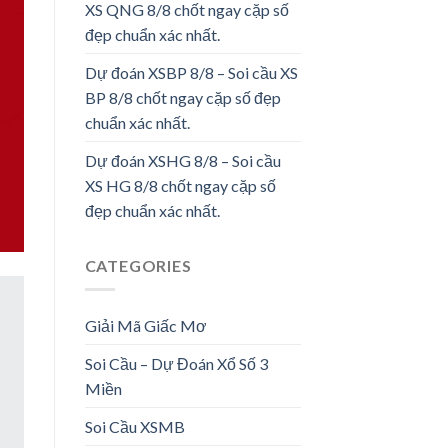
XS QNG 8/8 chốt ngay cặp số
đẹp chuẩn xác nhất.
Dự đoán XSBP 8/8 – Soi cầu XS
BP 8/8 chốt ngay cặp số đẹp
chuẩn xác nhất.
Dự đoán XSHG 8/8 – Soi cầu
XS HG 8/8 chốt ngay cặp số
đẹp chuẩn xác nhất.
CATEGORIES
Giải Mã Giấc Mơ
Soi Cầu – Dự Đoán Xổ Số 3
Miền
Soi Cầu XSMB