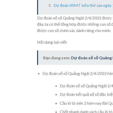
Dự đoán XSMT bữa thứ sáu ngày 1
Dự đoán xổ số Quảng Ngãi 2/4/2022 được 
đây, ta có thể tổng hợp được những con số 
được con số chính xác dành riêng cho mình.
Nội dung bài viết
Bạn đang xem:
Dự đoán xổ số Quảng 
Dự đoán xổ số Quảng Ngãi 2/4/2022 hô
Dự đoán xổ số Quảng Ngãi 2/
Dự đoán kết quả xổ số đặc bi
Cầu lô tô xiên 2 hôm nay đài 
Chốt nhanh danh sách cầu lô tô 