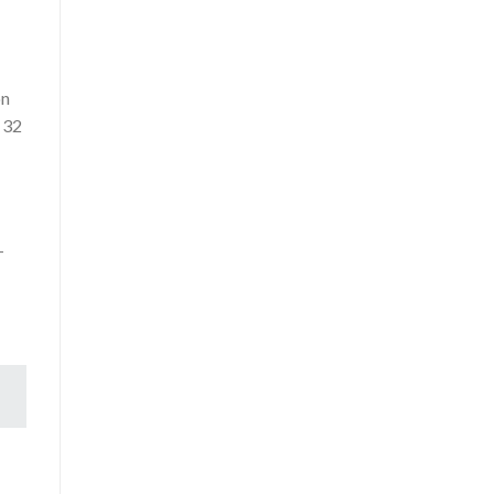
on
 32
–