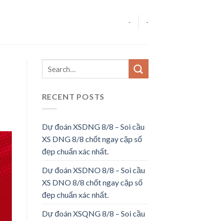
-
-
RECENT POSTS
Dự đoán XSDNG 8/8 – Soi cầu
XS DNG 8/8 chốt ngay cặp số
đẹp chuẩn xác nhất.
Dự đoán XSDNO 8/8 – Soi cầu
XS DNO 8/8 chốt ngay cặp số
đẹp chuẩn xác nhất.
Dự đoán XSQNG 8/8 – Soi cầu