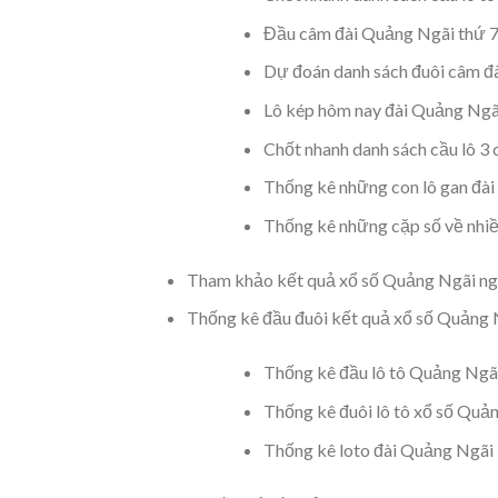
Đầu câm đài Quảng Ngãi thứ 7
Dự đoán danh sách đuôi câm đ
Lô kép hôm nay đài Quảng Ngã
Chốt nhanh danh sách cầu lô 3
Thống kê những con lô gan đà
Thống kê những cặp số về nhi
Tham khảo kết quả xổ số Quảng Ngãi n
Thống kê đầu đuôi kết quả xổ số Quảng 
Thống kê đầu lô tô Quảng Ngã
Thống kê đuôi lô tô xổ số Quả
Thống kê loto đài Quảng Ngãi