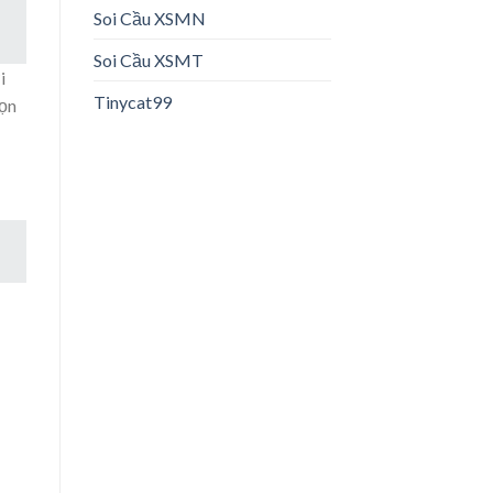
Soi Cầu XSMN
Soi Cầu XSMT
i
Tinycat99
họn