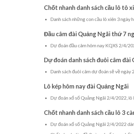
Chốt nhanh danh sách cầu lô tô x
Danh sách những con cầu lô xiên 3 ngày h
Đầu câm đài Quảng Ngãi thứ 7 n
Dự đoán đầu câm hôm nay KQXS 2/4/2022
Dự đoán danh sách đuôi câm đài
Danh sách đuôi câm dự đoán sẽ về ngày 2
Lô kép hôm nay đài Quảng Ngãi
Dự đoán xổ số Quảng Ngãi 2/4/2022, lô k
Chốt nhanh danh sách cầu lô 3 c
Dự đoán xổ số Quảng Ngãi 2/4/2022 dàn đ