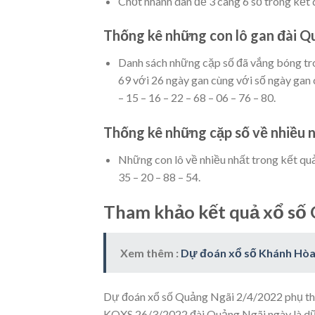
Chốt nhanh dàn đề 3 càng 6 số trong kết 
Thống kê những con lô gan đài Q
Danh sách những cặp số đã vắng bóng tro
69 với 26 ngày gan cùng với số ngày gan c
– 15 – 16 – 22 – 68 – 06 – 76 – 80.
Thống kê những cặp số về nhiều 
Những con lô về nhiều nhất trong kết qu
35 – 20 – 88 – 54.
Tham khảo kết quả xổ số
Xem thêm :
Dự đoán xổ số Khánh Hòa
Dự đoán xổ số Quảng Ngãi 2/4/2022 phụ thu
KQXS 26/3/2022 đài Quảng Ngãi ngày là dữ l