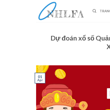
Skip
to
TRAN
content
Dự đoán xổ số Quản
01
Apr