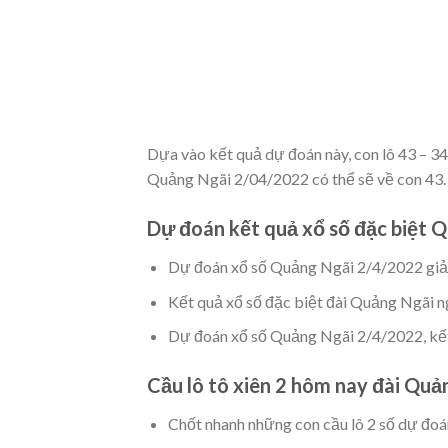
Dựa vào kết quả dự đoán này, con lô 43 – 34 
Quảng Ngãi 2/04/2022 có thể sẽ về con 43.
Dự đoán kết quả xổ số đặc biệt 
Dự đoán xổ số Quảng Ngãi 2/4/2022 giải
Kết quả xổ số đặc biệt đài Quảng Ngãi n
Dự đoán xổ số Quảng Ngãi 2/4/2022, kết 
Cầu lô tô xiên 2 hôm nay đài Quả
Chốt nhanh những con cầu lô 2 số dự đoán