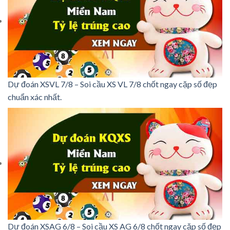
Dự đoán XSVL 7/8 – Soi cầu XS VL 7/8 chốt ngay cặp số đẹp
chuẩn xác nhất.
Dự đoán XSAG 6/8 – Soi cầu XS AG 6/8 chốt ngay cặp số đẹp