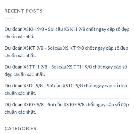
RECENT POSTS
Dự đoán XSKH 9/8 – Soi cầu XS KH 9/8 chốt ngay cặp số đẹp
chuẩn xác nhất.
Dự đoán XSKT 9/8 – Soi cầu XS KT 9/8 chốt ngay cặp số đẹp
chuẩn xác nhất.
Dự đoán XSTTH 9/8 – Soi cầu XS TTH 9/8 chốt ngay cặp số
đẹp chuẩn xác nhất.
Dự đoán XSDL 9/8 – Soi cầu XS DL 9/8 chốt ngay cặp số đẹp
chuẩn xác nhất.
Dự đoán XSKG 9/8 – Soi cầu XS KG 9/8 chốt ngay cặp số đẹp
chuẩn xác nhất.
CATEGORIES