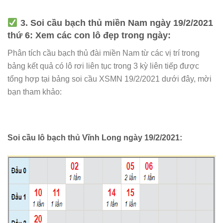
3. Soi cầu bạch thủ miền Nam ngày 19/2/2021
thứ 6: Xem các con lô đẹp trong ngày:
Phân tích cầu bạch thủ đài miền Nam từ các vị trí trong
bảng kết quả có lô rơi liên tục trong 3 kỳ liên tiếp được
tổng hợp tại bảng soi cầu XSMN 19/2/2021 dưới đây, mời
bạn tham khảo:
Soi cầu lô bạch thủ Vĩnh Long ngày 19/2/2021: