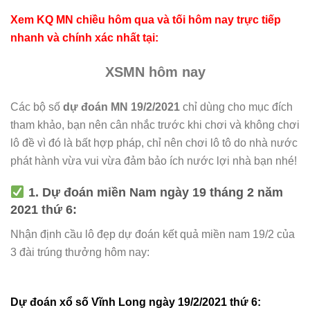
Xem KQ MN chiều hôm qua và tối hôm nay trực tiếp
nhanh và chính xác nhất tại:
XSMN hôm nay
Các bộ số
dự đoán MN 19/2/2021
chỉ dùng cho mục đích
tham khảo, bạn nên cân nhắc trước khi chơi và không chơi
lô đề vì đó là bất hợp pháp, chỉ nên chơi lô tô do nhà nước
phát hành vừa vui vừa đảm bảo ích nước lợi nhà bạn nhé!
1. Dự đoán miền Nam ngày 19 tháng 2 năm
2021 thứ 6:
Nhận định cầu lô đẹp dự đoán kết quả miền nam 19/2 của
3 đài trúng thưởng hôm nay:
Dự đoán xổ số Vĩnh Long ngày 19/2/2021 thứ 6: