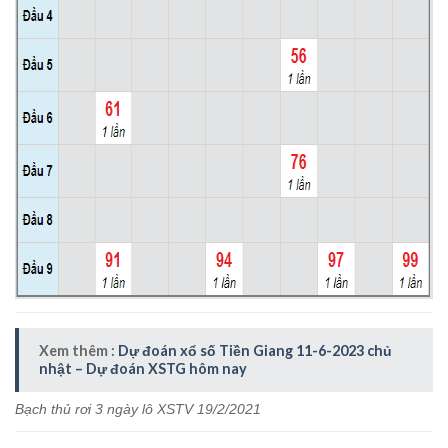
Xem thêm :
Dự đoán xổ số Tiền Giang 11-6-2023 chủ
nhật – Dự đoán XSTG hôm nay
Bạch thủ rơi 3 ngày lô XSTV 19/2/2021