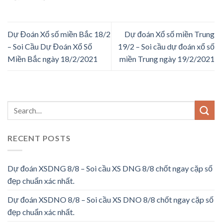
Dự Đoán Xổ số miền Bắc 18/2
Dự đoán Xổ số miền Trung
– Soi Cầu Dự Đoán Xổ Số
19/2 – Soi cầu dự đoán xổ số
Miền Bắc ngày 18/2/2021
miền Trung ngày 19/2/2021
RECENT POSTS
Dự đoán XSDNG 8/8 – Soi cầu XS DNG 8/8 chốt ngay cặp số
đẹp chuẩn xác nhất.
Dự đoán XSDNO 8/8 – Soi cầu XS DNO 8/8 chốt ngay cặp số
đẹp chuẩn xác nhất.