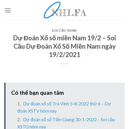
Skip
to
content
SOI CẦU XSMN
Dự Đoán Xổ số miền Nam 19/2 – Soi
Cầu Dự Đoán Xổ Số Miền Nam ngày
19/2/2021
Có thể bạn quan tâm
Dự đoán xổ số Trà Vinh 5-8-2022 thứ 6 – Dự
đoán XSTV hôm nay
Dự đoán xổ số Tiền Giang 30-1-2022 – Soi cầu
XSTG hôm nay