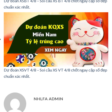
Dự đoán XSBT 4/8 – Soi cầu XS BT 4/8 chốt ngay cặp số đẹp
chuẩn xác nhất.
Dự đoán XSVT 4/8 – Soi cầu XS VT 4/8 chốt ngay cặp số đẹp
chuẩn xác nhất.
NHLFA ADMIN