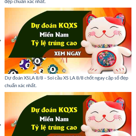
đẹp chuẩn xác nhất.
Dự đoán XSLA 8/8 – Soi cầu XS LA 8/8 chốt ngay cặp số đẹp
chuẩn xác nhất.