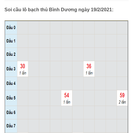
Soi cầu lô bạch thủ Bình Dương ngày 19/2/2021: