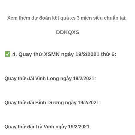
Xem thêm dự đoán kết quả xs 3 miền siêu chuẩn tại:
DDKQXS
4. Quay thử XSMN ngày 19/2/2021 thứ 6:
Quay thử đài Vĩnh Long ngày 19/2/2021:
Quay thử đài Bình Dương ngày 19/2/2021:
Quay thử đài Trà Vinh ngày 19/2/2021: