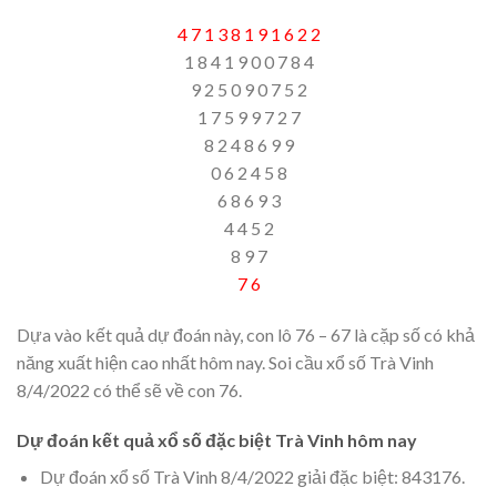
4 7 1 3 8 1 9 1 6 2 2
1 8 4 1 9 0 0 7 8 4
9 2 5 0 9 0 7 5 2
1 7 5 9 9 7 2 7
8 2 4 8 6 9 9
0 6 2 4 5 8
6 8 6 9 3
4 4 5 2
8 9 7
7 6
Dựa vào kết quả dự đoán này, con lô 76 – 67 là cặp số có khả
năng xuất hiện cao nhất hôm nay. Soi cầu xổ số Trà Vinh
8/4/2022 có thể sẽ về con 76.
Dự đoán kết quả xổ số đặc biệt Trà Vinh hôm nay
Dự đoán xổ số Trà Vinh 8/4/2022 giải đặc biệt: 843176.