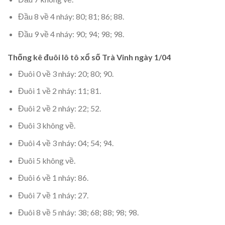
Đầu 8 về 4 nháy: 80; 81; 86; 88.
Đầu 9 về 4 nháy: 90; 94; 98; 98.
Thống kê đuôi lô tô xổ số Trà Vinh ngày 1/04
Đuôi 0 về 3 nháy: 20; 80; 90.
Đuôi 1 về 2 nháy: 11; 81.
Đuôi 2 về 2 nháy: 22; 52.
Đuôi 3 không về.
Đuôi 4 về 3 nháy: 04; 54; 94.
Đuôi 5 không về.
Đuôi 6 về 1 nháy: 86.
Đuôi 7 về 1 nháy: 27.
Đuôi 8 về 5 nháy: 38; 68; 88; 98; 98.