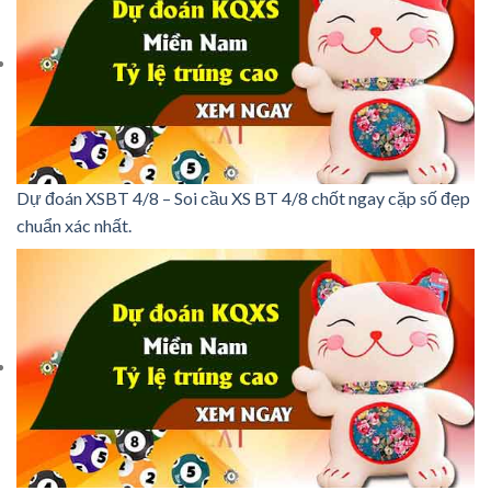
Dự đoán XSBT 4/8 – Soi cầu XS BT 4/8 chốt ngay cặp số đẹp
chuẩn xác nhất.