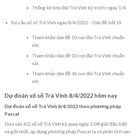
Thống kê loto đài Trà Vinh kỳ trước ngày 1/4
Soi cầu xổ số Trà Vinh ngày 8/4/2022 – Dàn đề bất tử
Tham khảo dàn đề 10 con đài Trà Vinh chuẩn
xác
Tham khảo dàn đề 20 con đài Trà Vinh chuẩn
xác
Tham khảo dàn đề 36 con đài Trà Vinh chuẩn
xác
Dự đoán xổ số Trà Vinh 8/4/2022 hôm nay
Dự đoán xổ số Trà Vinh 8/4/2022 theo phương pháp
Pascal
Dựa vào KQ xổ số Trà Vinh kỳ quay ngày 1/04 giải đặc biệt
và giải nhất, áp dụng phương pháp Pascal ta có phân tích sau: