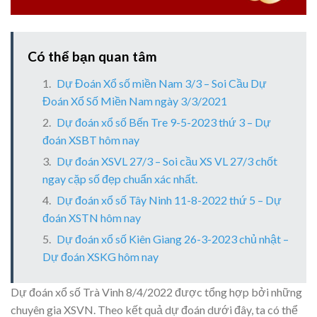
Có thể bạn quan tâm
Dự Đoán Xổ số miền Nam 3/3 – Soi Cầu Dự
Đoán Xổ Số Miền Nam ngày 3/3/2021
Dự đoán xổ số Bến Tre 9-5-2023 thứ 3 – Dự
đoán XSBT hôm nay
Dự đoán XSVL 27/3 – Soi cầu XS VL 27/3 chốt
ngay cặp số đẹp chuẩn xác nhất.
Dự đoán xổ số Tây Ninh 11-8-2022 thứ 5 – Dự
đoán XSTN hôm nay
Dự đoán xổ số Kiên Giang 26-3-2023 chủ nhật –
Dự đoán XSKG hôm nay
Dự đoán xổ số Trà Vinh 8/4/2022 được tổng hợp bởi những
chuyên gia XSVN. Theo kết quả dự đoán dưới đây, ta có thể