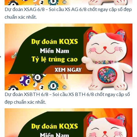
Dự đoán XSAG 6/8 – Soi cầu XS AG 6/8 chốt ngay cặp số đẹp
chuẩn xác nhất.
Dự đoán XSBTH 6/8 – Soi cầu XS BTH 6/8 chốt ngay cặp số
đẹp chuẩn xác nhất.