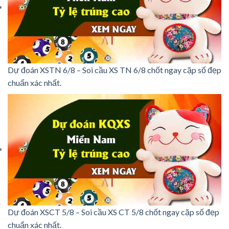
Dự đoán XSTN 6/8 – Soi cầu XS TN 6/8 chốt ngay cặp số đẹp
chuẩn xác nhất.
Dự đoán XSCT 5/8 – Soi cầu XS CT 5/8 chốt ngay cặp số đẹp
chuẩn xác nhất.