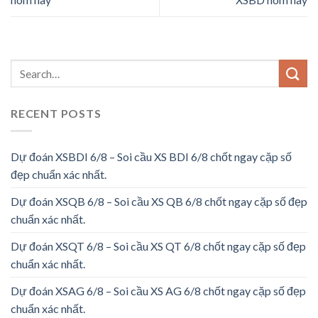
RECENT POSTS
Dự đoán XSBDI 6/8 – Soi cầu XS BDI 6/8 chốt ngay cặp số
đẹp chuẩn xác nhất.
Dự đoán XSQB 6/8 – Soi cầu XS QB 6/8 chốt ngay cặp số đẹp
chuẩn xác nhất.
Dự đoán XSQT 6/8 – Soi cầu XS QT 6/8 chốt ngay cặp số đẹp
chuẩn xác nhất.
Dự đoán XSAG 6/8 – Soi cầu XS AG 6/8 chốt ngay cặp số đẹp
chuẩn xác nhất.