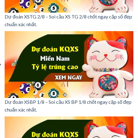
Dự đoán XSTG 2/8 – Soi cầu XS TG 2/8 chốt ngay cặp số đẹp
chuẩn xác nhất.
Dự đoán XSBP 1/8 – Soi cầu XS BP 1/8 chốt ngay cặp số đẹp
chuẩn xác nhất.