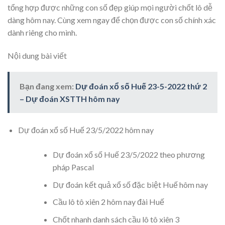
tổng hợp được những con số đẹp giúp mọi người chốt lô dễ
dàng hôm nay. Cùng xem ngay để chọn được con số chính xác
dành riêng cho mình.
Nội dung bài viết
Bạn đang xem:
Dự đoán xổ số Huế 23-5-2022 thứ 2
– Dự đoán XSTTH hôm nay
Dự đoán xổ số Huế 23/5/2022 hôm nay
Dự đoán xổ số Huế 23/5/2022 theo phương
pháp Pascal
Dự đoán kết quả xổ số đặc biệt Huế hôm nay
Cầu lô tô xiên 2 hôm nay đài Huế
Chốt nhanh danh sách cầu lô tô xiên 3