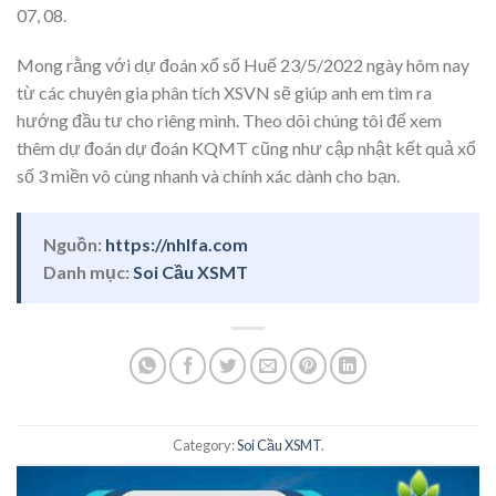
07, 08.
Mong rằng với dự đoán xổ số Huế 23/5/2022 ngày hôm nay
từ các chuyên gia phân tích XSVN sẽ giúp anh em tìm ra
hướng đầu tư cho riêng mình. Theo dõi chúng tôi để xem
thêm dự đoán dự đoán KQMT cũng như cập nhật kết quả xổ
số 3 miền vô cùng nhanh và chính xác dành cho bạn.
Nguồn:
https://nhlfa.com
Danh mục:
Soi Cầu XSMT
Category:
Soi Cầu XSMT
.