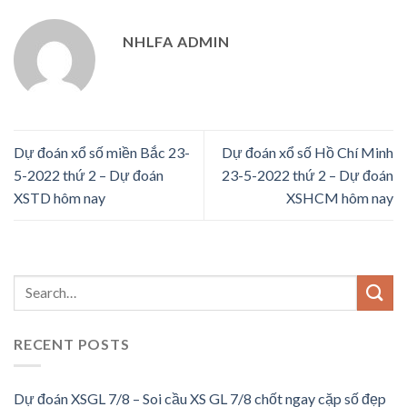
NHLFA ADMIN
Dự đoán xổ số miền Bắc 23-
Dự đoán xổ số Hồ Chí Minh
5-2022 thứ 2 – Dự đoán
23-5-2022 thứ 2 – Dự đoán
XSTD hôm nay
XSHCM hôm nay
RECENT POSTS
Dự đoán XSGL 7/8 – Soi cầu XS GL 7/8 chốt ngay cặp số đẹp