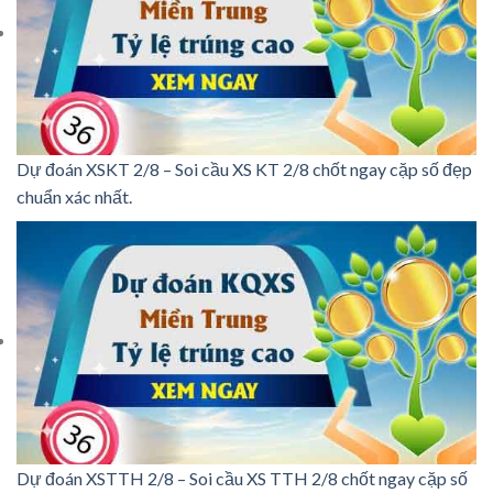
Dự đoán XSKT 2/8 – Soi cầu XS KT 2/8 chốt ngay cặp số đẹp
chuẩn xác nhất.
Dự đoán XSTTH 2/8 – Soi cầu XS TTH 2/8 chốt ngay cặp số