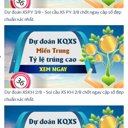
Dự đoán XSPY 3/8 – Soi cầu XS PY 3/8 chốt ngay cặp số đẹp
chuẩn xác nhất.
Dự đoán XSKH 2/8 – Soi cầu XS KH 2/8 chốt ngay cặp số đẹp
chuẩn xác nhất.