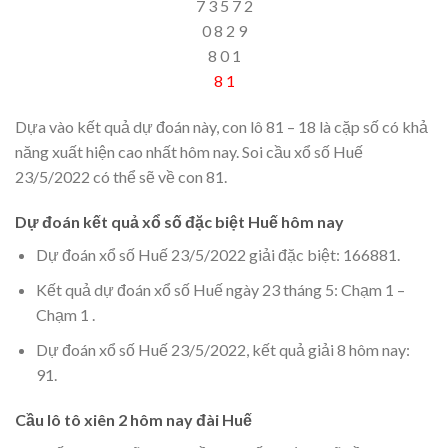
7 3 5 7 2
0 8 2 9
8 0 1
8 1
Dựa vào kết quả dự đoán này, con lô 81 – 18 là cặp số có khả
năng xuất hiện cao nhất hôm nay. Soi cầu xổ số Huế
23/5/2022 có thể sẽ về con 81.
Dự đoán kết quả xổ số đặc biệt Huế hôm nay
Dự đoán xổ số Huế 23/5/2022 giải đặc biệt: 166881.
Kết quả dự đoán xổ số Huế ngày 23 tháng 5: Chạm 1 –
Chạm 1 .
Dự đoán xổ số Huế 23/5/2022, kết quả giải 8 hôm nay:
91.
Cầu lô tô xiên 2 hôm nay đài Huế