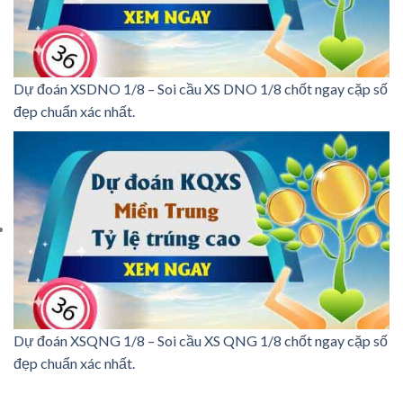
Dự đoán XSDNO 1/8 – Soi cầu XS DNO 1/8 chốt ngay cặp số
đẹp chuẩn xác nhất.
Dự đoán XSQNG 1/8 – Soi cầu XS QNG 1/8 chốt ngay cặp số
đẹp chuẩn xác nhất.