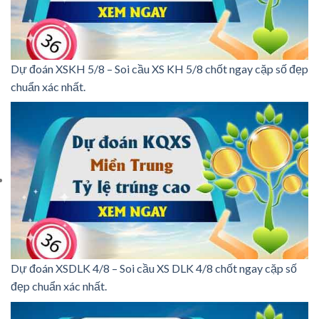
Dự đoán XSKH 5/8 – Soi cầu XS KH 5/8 chốt ngay cặp số đẹp
chuẩn xác nhất.
Dự đoán XSDLK 4/8 – Soi cầu XS DLK 4/8 chốt ngay cặp số
đẹp chuẩn xác nhất.