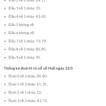
Đầu 3 về 1 nháy: 31.
Đầu 4 về 2 nháy: 43, 45.
Đầu 5 không về.
Đầu 6 không về.
Đầu 7 về 2 nháy: 73, 79.
Đầu 8 về 2 nháy: 80, 85.
Đầu 9 về 1 nháy: 95.
Thống kê đuôi lô tô xổ số Huế ngày 22/5
Đuôi 0 về 2 nháy: 00, 80.
Đuôi 1 về 2 nháy: 11, 31.
Đuôi 2 về 1 nháy: 12.
Đuôi 3 về 2 nháy: 43, 73.