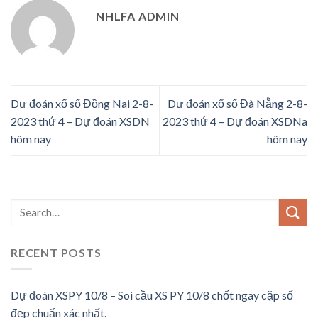
NHLFA ADMIN
Dự đoán xổ số Đồng Nai 2-8-
Dự đoán xổ số Đà Nẵng 2-8-
2023 thứ 4 – Dự đoán XSDN
2023 thứ 4 – Dự đoán XSDNa
hôm nay
hôm nay
RECENT POSTS
Dự đoán XSPY 10/8 – Soi cầu XS PY 10/8 chốt ngay cặp số
đẹp chuẩn xác nhất.