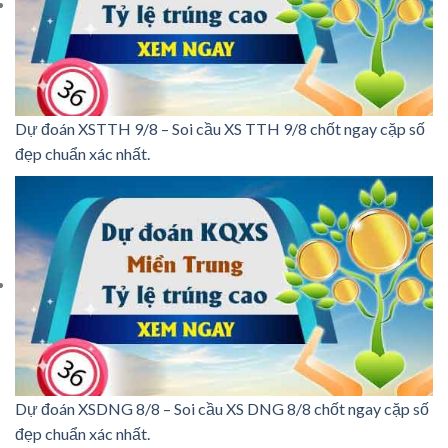
Dự đoán XSTTH 9/8 – Soi cầu XS TTH 9/8 chốt ngay cặp số
đẹp chuẩn xác nhất.
Dự đoán XSDNG 8/8 – Soi cầu XS DNG 8/8 chốt ngay cặp số
đẹp chuẩn xác nhất.