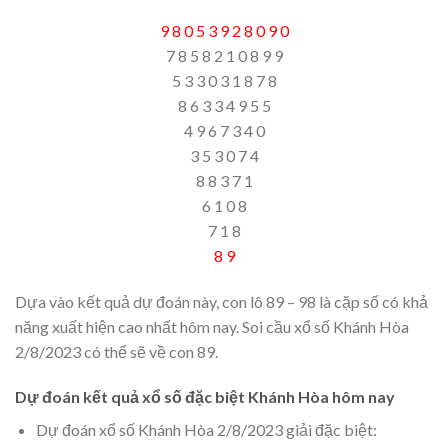
9 8 0 5 3 9 2 8 0 9 0
7 8 5 8 2 1 0 8 9 9
5 3 3 0 3 1 8 7 8
8 6 3 3 4 9 5 5
4 9 6 7 3 4 0
3 5 3 0 7 4
8 8 3 7 1
6 1 0 8
7 1 8
8 9
Dựa vào kết quả dự đoán này, con lô 89 – 98 là cặp số có khả
năng xuất hiện cao nhất hôm nay. Soi cầu xổ số Khánh Hòa
2/8/2023 có thể sẽ về con 89.
Dự đoán kết quả xổ số đặc biệt Khánh Hòa hôm nay
Dự đoán xổ số Khánh Hòa 2/8/2023 giải đặc biệt: