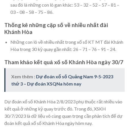
sau đó là những con lô gan khác: 53 – 32 – 52 – 57 – 81 –
03 – 08 – 58 – 75 – 86.
Thống kê những cặp số về nhiều nhất đài
Khánh Hòa
Những con lô về nhiều nhất trong xổ số KT MT đài Khánh
Hòa trong 30 kỳ quay gần nhất: 26 – 71 – 76 – 91 – 24.
Tham khảo kết quả xổ số Khánh Hòa ngày 30/7
Xem thêm :
Dự đoán xổ số Quảng Nam 9-5-2023
thứ 3 – Dự đoán XSQNa hôm nay
Dự đoán xổ số Khánh Hòa 2/8/2023 phụ thuộc rất nhiều vào
kết quả ở những kỳ quay trước đó. Trong đó, XSKH
30/7/2023 là dữ liệu vô cùng quan trọng cần phân tích để dự
đoán kết quả xổ số Khánh Hòa ngày hôm nay.