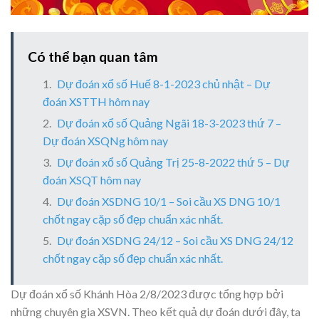
Có thể bạn quan tâm
Dự đoán xổ số Huế 8-1-2023 chủ nhật – Dự
đoán XSTTH hôm nay
Dự đoán xổ số Quảng Ngãi 18-3-2023 thứ 7 –
Dự đoán XSQNg hôm nay
Dự đoán xổ số Quảng Trị 25-8-2022 thứ 5 – Dự
đoán XSQT hôm nay
Dự đoán XSDNG 10/1 – Soi cầu XS DNG 10/1
chốt ngay cặp số đẹp chuẩn xác nhất.
Dự đoán XSDNG 24/12 – Soi cầu XS DNG 24/12
chốt ngay cặp số đẹp chuẩn xác nhất.
Dự đoán xổ số Khánh Hòa 2/8/2023 được tổng hợp bởi
những chuyên gia XSVN. Theo kết quả dự đoán dưới đây, ta