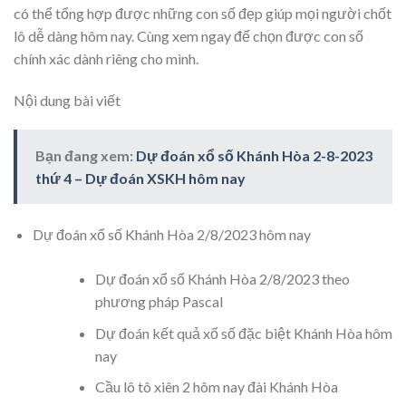
có thể tổng hợp được những con số đẹp giúp mọi người chốt
lô dễ dàng hôm nay. Cùng xem ngay để chọn được con số
chính xác dành riêng cho mình.
Nội dung bài viết
Bạn đang xem:
Dự đoán xổ số Khánh Hòa 2-8-2023
thứ 4 – Dự đoán XSKH hôm nay
Dự đoán xổ số Khánh Hòa 2/8/2023 hôm nay
Dự đoán xổ số Khánh Hòa 2/8/2023 theo
phương pháp Pascal
Dự đoán kết quả xổ số đặc biệt Khánh Hòa hôm
nay
Cầu lô tô xiên 2 hôm nay đài Khánh Hòa