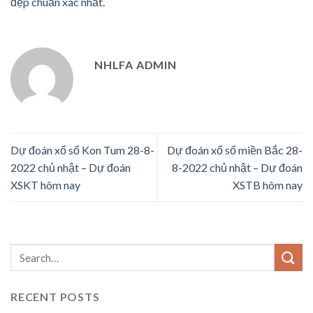
đẹp chuẩn xác nhất.
NHLFA ADMIN
Dự đoán xổ số Kon Tum 28-8-
Dự đoán xổ số miền Bắc 28-
2022 chủ nhật – Dự đoán
8-2022 chủ nhật – Dự đoán
XSKT hôm nay
XSTB hôm nay
RECENT POSTS