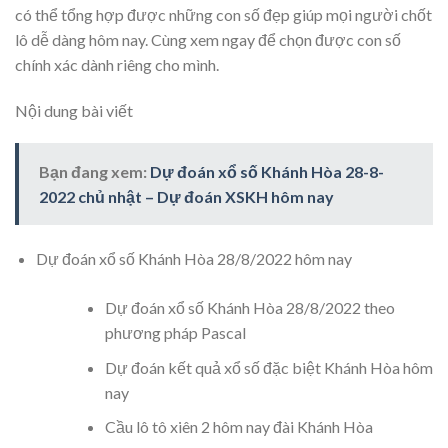
có thể tổng hợp được những con số đẹp giúp mọi người chốt
lô dễ dàng hôm nay. Cùng xem ngay để chọn được con số
chính xác dành riêng cho mình.
Nội dung bài viết
Bạn đang xem:
Dự đoán xổ số Khánh Hòa 28-8-
2022 chủ nhật – Dự đoán XSKH hôm nay
Dự đoán xổ số Khánh Hòa 28/8/2022 hôm nay
Dự đoán xổ số Khánh Hòa 28/8/2022 theo
phương pháp Pascal
Dự đoán kết quả xổ số đặc biệt Khánh Hòa hôm
nay
Cầu lô tô xiên 2 hôm nay đài Khánh Hòa