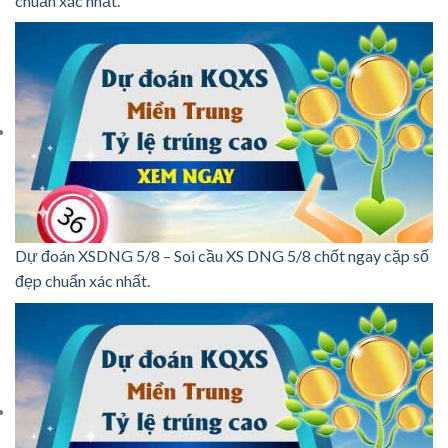
chuẩn xác nhất.
Dự đoán XSDNG 5/8 – Soi cầu XS DNG 5/8 chốt ngay cặp số
đẹp chuẩn xác nhất.