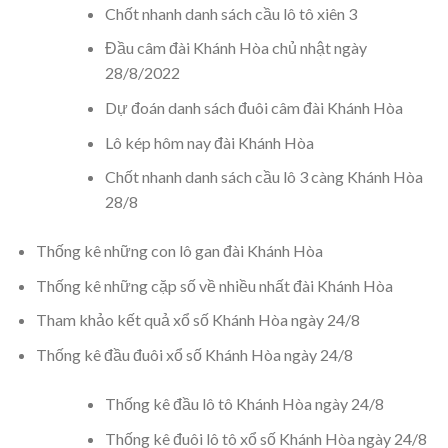
Chốt nhanh danh sách cầu lô tô xiên 3
Đầu câm đài Khánh Hòa chủ nhật ngày
28/8/2022
Dự đoán danh sách đuôi câm đài Khánh Hòa
Lô kép hôm nay đài Khánh Hòa
Chốt nhanh danh sách cầu lô 3 càng Khánh Hòa
28/8
Thống kê những con lô gan đài Khánh Hòa
Thống kê những cặp số về nhiều nhất đài Khánh Hòa
Tham khảo kết quả xổ số Khánh Hòa ngày 24/8
Thống kê đầu đuôi xổ số Khánh Hòa ngày 24/8
Thống kê đầu lô tô Khánh Hòa ngày 24/8
Thống kê đuôi lô tô xổ số Khánh Hòa ngày 24/8