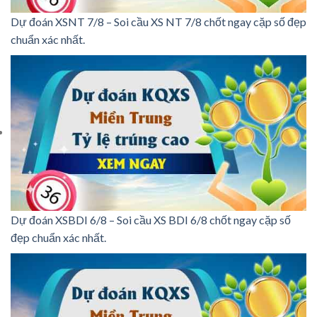
Dự đoán XSNT 7/8 – Soi cầu XS NT 7/8 chốt ngay cặp số đẹp
chuẩn xác nhất.
Dự đoán XSBDI 6/8 – Soi cầu XS BDI 6/8 chốt ngay cặp số
đẹp chuẩn xác nhất.