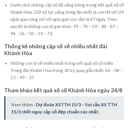
Danh sách những cặp số đã vắng bóng trong kết quả xổ số
Khánh Hòa. Giữ kỷ lục vắng bóng lâu nhất là con 04 với 24
ngày gan cùng với số ngày gan cực đại là 47 ngày. Theo
sau đó là những con lô gan khác: 91 – 74 – 19 – 38 – 87 –
94 – 56 – 58 – 59 – 73.
Thống kê những cặp số về nhiều nhất đài
Khánh Hòa
Những con lô về nhiều nhất trong kết quả xổ số miền
Trung đài Khánh Hòa trong 30 kỳ quay gần nhất: 66 – 08 –
13 – 99 – 37.
Tham khảo kết quả xổ số Khánh Hòa ngày 24/8
Xem thêm :
Dự đoán XSTTH 15/3 – Soi cầu XS TTH
15/3 chốt ngay cặp số đẹp chuẩn xác nhất.