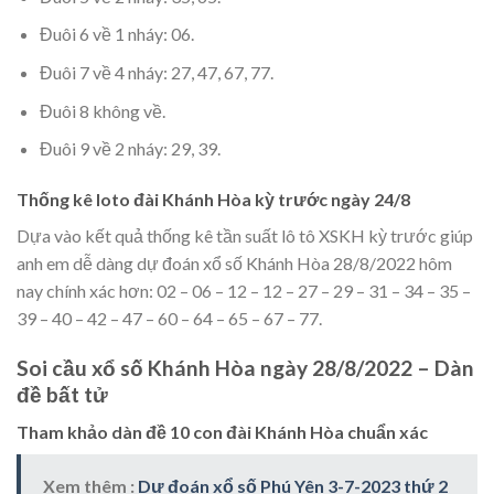
Đuôi 6 về 1 nháy: 06.
Đuôi 7 về 4 nháy: 27, 47, 67, 77.
Đuôi 8 không về.
Đuôi 9 về 2 nháy: 29, 39.
Thống kê loto đài Khánh Hòa kỳ trước ngày 24/8
Dựa vào kết quả thống kê tần suất lô tô XSKH kỳ trước giúp
anh em dễ dàng dự đoán xổ số Khánh Hòa 28/8/2022 hôm
nay chính xác hơn: 02 – 06 – 12 – 12 – 27 – 29 – 31 – 34 – 35 –
39 – 40 – 42 – 47 – 60 – 64 – 65 – 67 – 77.
Soi cầu xổ số Khánh Hòa ngày 28/8/2022 – Dàn
đề bất tử
Tham khảo dàn đề 10 con đài Khánh Hòa chuẩn xác
Xem thêm :
Dự đoán xổ số Phú Yên 3-7-2023 thứ 2