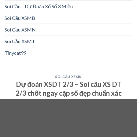
Soi Cầu – Dự Đoán Xổ Số 3 Miền
Soi Cầu XSMB
Soi Cầu XSMN
Soi Cầu XSMT
Tinycat99
SOI CẦU XSMN
Dự đoán XSDT 2/3 – Soi cầu XS DT
2/3 chốt ngay cặp số đẹp chuẩn xác
nhất.
01