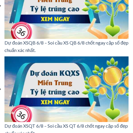
Dự đoán XSQB 6/8 – Soi cầu XS QB 6/8 chốt ngay cặp số đẹp
chuẩn xác nhất.
Dự đoán XSQT 6/8 – Soi cầu XS QT 6/8 chốt ngay cặp số đẹp