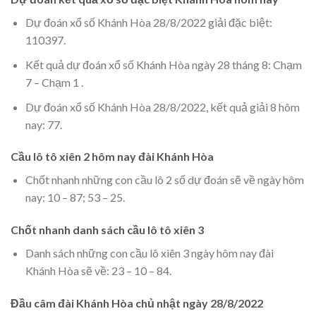
Dự đoán xổ số Khánh Hòa 28/8/2022 giải đặc biệt:
110397.
Kết quả dự đoán xổ số Khánh Hòa ngày 28 tháng 8: Chạm
7 – Chạm 1 .
Dự đoán xổ số Khánh Hòa 28/8/2022, kết quả giải 8 hôm
nay: 77.
Cầu lô tô xiên 2 hôm nay đài Khánh Hòa
Chốt nhanh những con cầu lô 2 số dự đoán sẽ về ngày hôm
nay: 10 – 87; 53 – 25.
Chốt nhanh danh sách cầu lô tô xiên 3
Danh sách những con cầu lô xiên 3 ngày hôm nay đài
Khánh Hòa sẽ về: 23 – 10 – 84.
Đầu câm đài Khánh Hòa chủ nhật ngày 28/8/2022