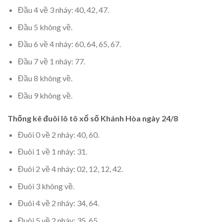
Đầu 4 về 3 nháy: 40, 42, 47.
Đầu 5 không về.
Đầu 6 về 4 nháy: 60, 64, 65, 67.
Đầu 7 về 1 nháy: 77.
Đầu 8 không về.
Đầu 9 không về.
Thống kê đuôi lô tô xổ số Khánh Hòa ngày 24/8
Đuôi 0 về 2 nháy: 40, 60.
Đuôi 1 về 1 nháy: 31.
Đuôi 2 về 4 nháy: 02, 12, 12, 42.
Đuôi 3 không về.
Đuôi 4 về 2 nháy: 34, 64.
Đuôi 5 về 2 nháy: 35, 65.