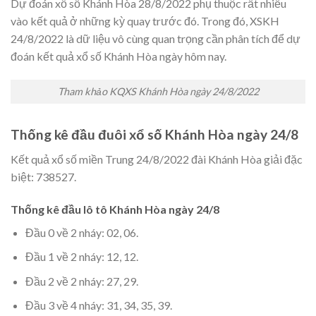
Dự đoán xổ số Khánh Hòa 28/8/2022 phụ thuộc rất nhiều
vào kết quả ở những kỳ quay trước đó. Trong đó, XSKH
24/8/2022 là dữ liệu vô cùng quan trọng cần phân tích để dự
đoán kết quả xổ số Khánh Hòa ngày hôm nay.
Tham khảo KQXS Khánh Hòa ngày 24/8/2022
Thống kê đầu đuôi xổ số Khánh Hòa ngày 24/8
Kết quả xổ số miền Trung 24/8/2022 đài Khánh Hòa giải đặc
biệt: 738527.
Thống kê đầu lô tô Khánh Hòa ngày 24/8
Đầu 0 về 2 nháy: 02, 06.
Đầu 1 về 2 nháy: 12, 12.
Đầu 2 về 2 nháy: 27, 29.
Đầu 3 về 4 nháy: 31, 34, 35, 39.