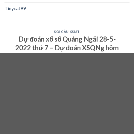
Tinycat99
SOI CẦU XSMT
Dự đoán xổ số Quảng Ngãi 28-5-
2022 thứ 7 – Dự đoán XSQNg hôm
nay
27
May