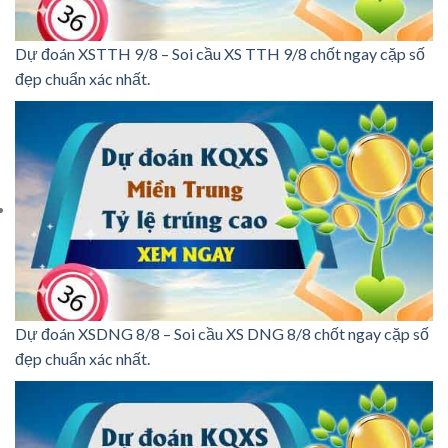
Dự đoán XSTTH 9/8 – Soi cầu XS TTH 9/8 chốt ngay cặp số
đẹp chuẩn xác nhất.
Dự đoán XSDNG 8/8 – Soi cầu XS DNG 8/8 chốt ngay cặp số
đẹp chuẩn xác nhất.