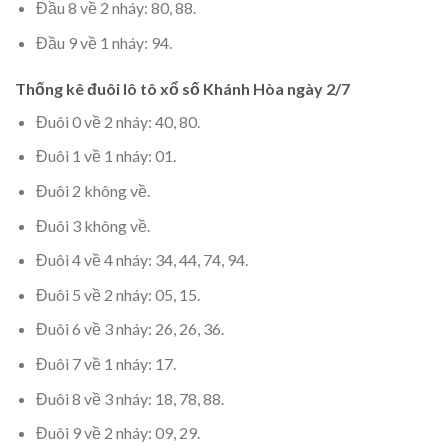
Đầu 8 về 2 nháy: 80, 88.
Đầu 9 về 1 nháy: 94.
Thống kê đuôi lô tô xổ số Khánh Hòa ngày 2/7
Đuôi 0 về 2 nháy: 40, 80.
Đuôi 1 về 1 nháy: 01.
Đuôi 2 không về.
Đuôi 3 không về.
Đuôi 4 về 4 nháy: 34, 44, 74, 94.
Đuôi 5 về 2 nháy: 05, 15.
Đuôi 6 về 3 nháy: 26, 26, 36.
Đuôi 7 về 1 nháy: 17.
Đuôi 8 về 3 nháy: 18, 78, 88.
Đuôi 9 về 2 nháy: 09, 29.