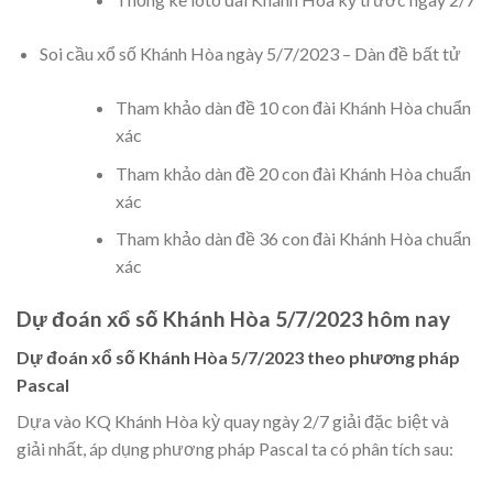
Soi cầu xổ số Khánh Hòa ngày 5/7/2023 – Dàn đề bất tử
Tham khảo dàn đề 10 con đài Khánh Hòa chuẩn
xác
Tham khảo dàn đề 20 con đài Khánh Hòa chuẩn
xác
Tham khảo dàn đề 36 con đài Khánh Hòa chuẩn
xác
Dự đoán xổ số Khánh Hòa 5/7/2023 hôm nay
Dự đoán xổ số Khánh Hòa 5/7/2023 theo phương pháp
Pascal
Dựa vào KQ Khánh Hòa kỳ quay ngày 2/7 giải đặc biệt và
giải nhất, áp dụng phương pháp Pascal ta có phân tích sau: