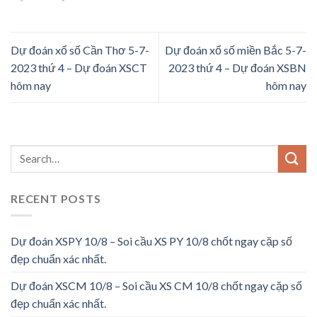
Dự đoán xổ số Cần Thơ 5-7-
Dự đoán xổ số miền Bắc 5-7-
2023 thứ 4 – Dự đoán XSCT
2023 thứ 4 – Dự đoán XSBN
hôm nay
hôm nay
RECENT POSTS
Dự đoán XSPY 10/8 – Soi cầu XS PY 10/8 chốt ngay cặp số
đẹp chuẩn xác nhất.
Dự đoán XSCM 10/8 – Soi cầu XS CM 10/8 chốt ngay cặp số
đẹp chuẩn xác nhất.