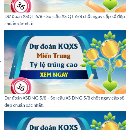
Dự đoán XSQT 6/8 – Soi cầu XS QT 6/8 chốt ngay cặp số đẹp
chuẩn xác nhất.
Dự đoán XSDNG 5/8 – Soi cầu XS DNG 5/8 chốt ngay cặp số
đẹp chuẩn xác nhất.