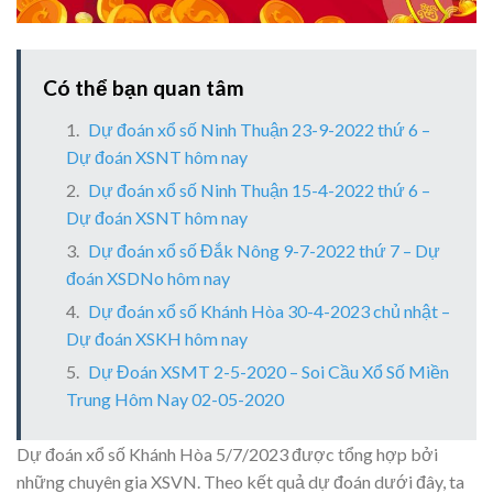
Có thể bạn quan tâm
Dự đoán xổ số Ninh Thuận 23-9-2022 thứ 6 –
Dự đoán XSNT hôm nay
Dự đoán xổ số Ninh Thuận 15-4-2022 thứ 6 –
Dự đoán XSNT hôm nay
Dự đoán xổ số Đắk Nông 9-7-2022 thứ 7 – Dự
đoán XSDNo hôm nay
Dự đoán xổ số Khánh Hòa 30-4-2023 chủ nhật –
Dự đoán XSKH hôm nay
Dự Đoán XSMT 2-5-2020 – Soi Cầu Xổ Số Miền
Trung Hôm Nay 02-05-2020
Dự đoán xổ số Khánh Hòa 5/7/2023 được tổng hợp bởi
những chuyên gia XSVN. Theo kết quả dự đoán dưới đây, ta