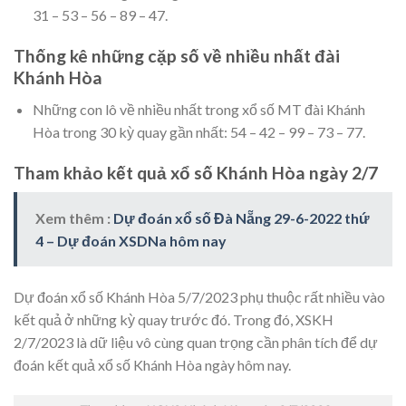
31 – 53 – 56 – 89 – 47.
Thống kê những cặp số về nhiều nhất đài
Khánh Hòa
Những con lô về nhiều nhất trong xổ số MT đài Khánh
Hòa trong 30 kỳ quay gần nhất: 54 – 42 – 99 – 73 – 77.
Tham khảo kết quả xổ số Khánh Hòa ngày 2/7
Xem thêm :
Dự đoán xổ số Đà Nẵng 29-6-2022 thứ
4 – Dự đoán XSDNa hôm nay
Dự đoán xổ số Khánh Hòa 5/7/2023 phụ thuộc rất nhiều vào
kết quả ở những kỳ quay trước đó. Trong đó, XSKH
2/7/2023 là dữ liệu vô cùng quan trọng cần phân tích để dự
đoán kết quả xổ số Khánh Hòa ngày hôm nay.