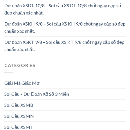
Dự đoán XSDT 10/8 – Soi cầu XS DT 10/8 chốt ngay cặp số
đẹp chuẩn xác nhất.
Dự đoán XSKH 9/8 – Soi cầu XS KH 9/8 chốt ngay cặp số đẹp
chuẩn xác nhất.
Dự đoán XSKT 9/8 – Soi cầu XS KT 9/8 chốt ngay cặp số đẹp
chuẩn xác nhất.
CATEGORIES
Giải Mã Giấc Mơ
Soi Cầu – Dự Đoán Xổ Số 3 Miền
Soi Cầu XSMB
Soi Cầu XSMN
Soi Cầu XSMT