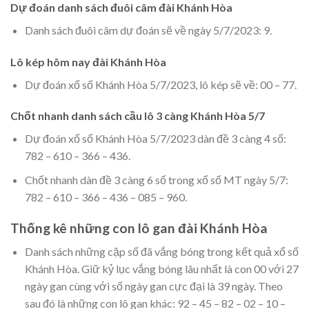
Dự đoán danh sách đuôi câm đài Khánh Hòa
Danh sách đuôi câm dự đoán sẽ về ngày 5/7/2023: 9.
Lô kép hôm nay đài Khánh Hòa
Dự đoán xổ số Khánh Hòa 5/7/2023, lô kép sẽ về: 00 – 77.
Chốt nhanh danh sách cầu lô 3 càng Khánh Hòa 5/7
Dự đoán xổ số Khánh Hòa 5/7/2023 dàn đề 3 càng 4 số:
782 – 610 – 366 – 436.
Chốt nhanh dàn đề 3 càng 6 số trong xổ số MT ngày 5/7:
782 – 610 – 366 – 436 – 085 – 960.
Thống kê những con lô gan đài Khánh Hòa
Danh sách những cặp số đã vắng bóng trong kết quả xổ số
Khánh Hòa. Giữ kỷ lục vắng bóng lâu nhất là con 00 với 27
ngày gan cùng với số ngày gan cực đại là 39 ngày. Theo
sau đó là những con lô gan khác: 92 – 45 – 82 – 02 – 10 –