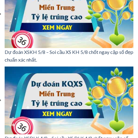
Dự đoán XSKH 5/8 – Soi cầu XS KH 5/8 chốt ngay cặp số đẹp
chuẩn xác nhất.