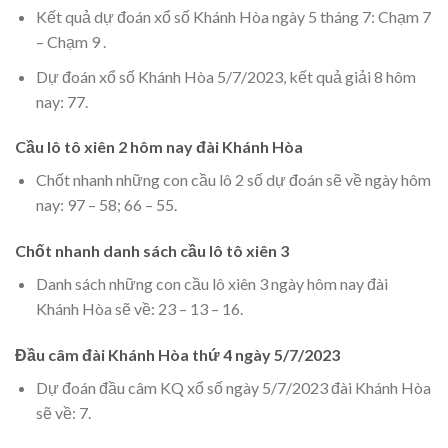
Kết quả dự đoán xổ số Khánh Hòa ngày 5 tháng 7: Chạm 7
– Chạm 9 .
Dự đoán xổ số Khánh Hòa 5/7/2023, kết quả giải 8 hôm
nay: 77.
Cầu lô tô xiên 2 hôm nay đài Khánh Hòa
Chốt nhanh những con cầu lô 2 số dự đoán sẽ về ngày hôm
nay: 97 – 58; 66 – 55.
Chốt nhanh danh sách cầu lô tô xiên 3
Danh sách những con cầu lô xiên 3 ngày hôm nay đài
Khánh Hòa sẽ về: 23 – 13 – 16.
Đầu câm đài Khánh Hòa thứ 4 ngày 5/7/2023
Dự đoán đầu câm KQ xổ số ngày 5/7/2023 đài Khánh Hòa
sẽ về: 7.