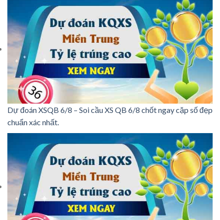
Dự đoán XSQB 6/8 – Soi cầu XS QB 6/8 chốt ngay cặp số đẹp
chuẩn xác nhất.