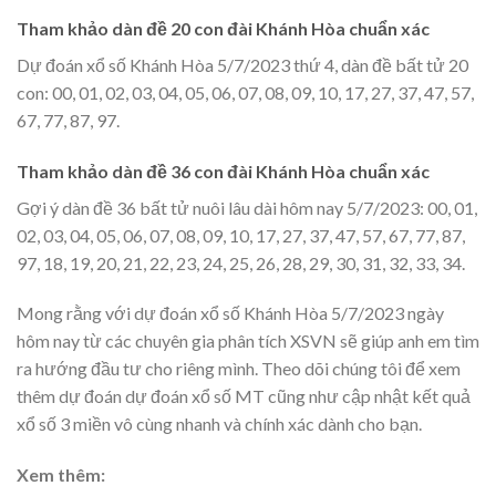
Tham khảo dàn đề 20 con đài Khánh Hòa chuẩn xác
Dự đoán xổ số Khánh Hòa 5/7/2023 thứ 4, dàn đề bất tử 20
con: 00, 01, 02, 03, 04, 05, 06, 07, 08, 09, 10, 17, 27, 37, 47, 57,
67, 77, 87, 97.
Tham khảo dàn đề 36 con đài Khánh Hòa chuẩn xác
Gợi ý dàn đề 36 bất tử nuôi lâu dài hôm nay 5/7/2023: 00, 01,
02, 03, 04, 05, 06, 07, 08, 09, 10, 17, 27, 37, 47, 57, 67, 77, 87,
97, 18, 19, 20, 21, 22, 23, 24, 25, 26, 28, 29, 30, 31, 32, 33, 34.
Mong rằng với dự đoán xổ số Khánh Hòa 5/7/2023 ngày
hôm nay từ các chuyên gia phân tích XSVN sẽ giúp anh em tìm
ra hướng đầu tư cho riêng mình. Theo dõi chúng tôi để xem
thêm dự đoán dự đoán xổ số MT cũng như cập nhật kết quả
xổ số 3 miền vô cùng nhanh và chính xác dành cho bạn.
Xem thêm: