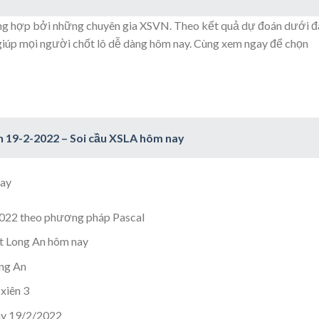
g hợp bởi những chuyên gia XSVN. Theo kết quả dự đoán dưới đ
giúp mọi người chốt lô dễ dàng hôm nay. Cùng xem ngay để chọn
 19-2-2022 – Soi cầu XSLA hôm nay
nay
022 theo phương pháp Pascal
t Long An hôm nay
ong An
xiên 3
ày 19/2/2022