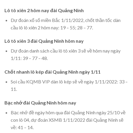
Lô tô xiên 2 hôm nay đài Quảng Ninh
Dự đoán xổ số miền Bắc 1/11/2022, chốt thần tốc dàn
cầu lô lô xiên 2 hôm nay: 19 – 55; 28 – 77.
Lô tô xiên 3 đài Quảng Ninh hôm nay
Dự đoán danh sách cầu lô tô xiên 3 sẽ về hôm nay ngày
1/11: 39 – 77 – 48.
Chốt nhanh lô kép đài Quảng Ninh ngày 1/11
Soi cầu KQMB VIP dàn lô kép sẽ về ngày 1/11/2022: 33 –
11.
Bạc nhớ đài Quảng Ninh hôm nay
Bạc nhớ đề ngày hôm qua đài Quảng Ninh ngày 25/10 về
con lô 04, dự đoán XSMB 1/11/2022 đài Quảng Ninh sẽ
về: 41 – 14.