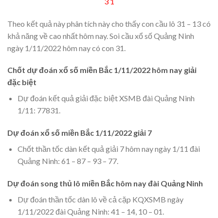
3 1
Theo kết quả này phân tích này cho thấy con cầu lô 31 – 13 có
khả năng về cao nhất hôm nay. Soi cầu xổ số Quảng Ninh
ngày 1/11/2022 hôm nay có con 31.
Chốt dự đoán xổ số miền Bắc 1/11/2022 hôm nay giải
đặc biệt
Dự đoán kết quả giải đặc biệt XSMB đài Quảng Ninh
1/11: 77831.
Dự đoán xổ số miền Bắc 1/11/2022 giải 7
Chốt thần tốc dàn kết quả giải 7 hôm nay ngày 1/11 đài
Quảng Ninh: 61 – 87 – 93 – 77.
Dự đoán song thủ lô miền Bắc hôm nay đài Quảng Ninh
Dự đoán thần tốc dàn lô về cả cặp KQXSMB ngày
1/11/2022 đài Quảng Ninh: 41 – 14, 10 – 01.