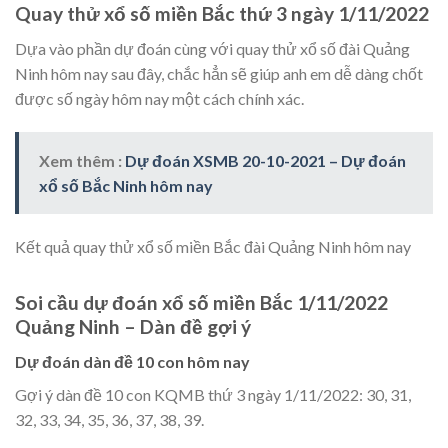
Quay thử xổ số miền Bắc thứ 3 ngày 1/11/2022
Dựa vào phần dự đoán cùng với quay thử xổ số đài Quảng
Ninh hôm nay sau đây, chắc hẳn sẽ giúp anh em dễ dàng chốt
được số ngày hôm nay một cách chính xác.
Xem thêm :
Dự đoán XSMB 20-10-2021 – Dự đoán
xổ số Bắc Ninh hôm nay
Kết quả quay thử xổ số miền Bắc đài Quảng Ninh hôm nay
Soi cầu dự đoán xổ số miền Bắc 1/11/2022
Quảng Ninh – Dàn đề gợi ý
Dự đoán dàn đề 10 con hôm nay
Gợi ý dàn đề 10 con KQMB thứ 3 ngày 1/11/2022: 30, 31,
32, 33, 34, 35, 36, 37, 38, 39.