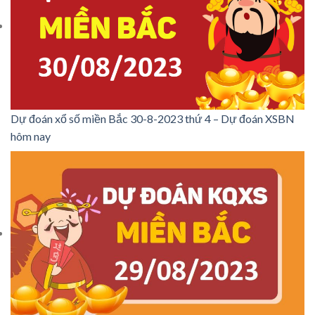
Dự đoán xổ số miền Bắc 30-8-2023 thứ 4 – Dự đoán XSBN
hôm nay