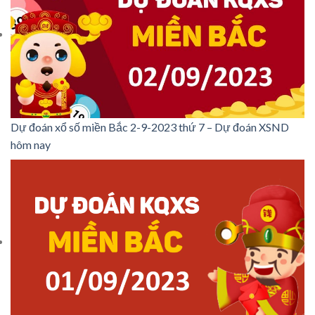
Dự đoán xổ số miền Bắc 2-9-2023 thứ 7 – Dự đoán XSND
hôm nay