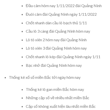
Đầu câm hôm nay 1/11/2022 đài Quảng Ninh
Đuôi câm đài Quảng Ninh ngày 1/11/2022
Chốt nhanh dàn cầu lô bạch thủ 1/11
Cầu lô 3 càng đài Quảng Ninh hôm nay
Lô tô xiên 2 hôm nay đài Quảng Ninh
Lô tô xiên 3 đài Quảng Ninh hôm nay
Chốt nhanh lô kép đài Quảng Ninh ngày 1/11
Bạc nhớ đài Quảng Ninh hôm nay
Thống kê xổ số miền Bắc tới ngày hôm nay
Thống kê lô gan miền Bắc hôm nay
Những cặp số về nhiều nhất miền Bắc
Cặp số không xuất hiện lâu nhất miền Bắc