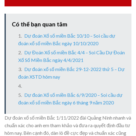
Có thể bạn quan tâm
Dự đoán Xổ số miền Bắc 10/10 – Soi cầu dự
đoán xổ số miền Bắc ngày 10/10/2020
Dự Đoán Xổ số miền Bắc 4/4 – Soi Cầu Dự Đoán
Xổ Số Miền Bắc ngày 4/4/2021
Dự đoán xổ số miền Bắc 29-12-2022 thứ 5 – Dự
đoán XSTD hôm nay
Dự đoán Xổ số miền Bắc 6/9/2020 – Soi cầu dự
đoán xổ số miền Bắc ngày 6 tháng 9 năm 2020
Dự đoán xổ số miền Bắc 1/11/2022 đài Quảng Ninh nhanh và
chuẩn xác cho anh em tham khảo và đưa ra quyết định đầu tư
hôm nay. Bên cạnh đó, dàn lô đề cực đẹp và chuẩn xác cũng