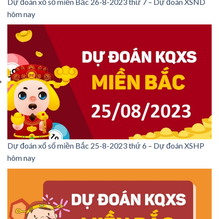
Dự đoán xổ số miền Bắc 26-8-2023 thứ 7 – Dự đoán XSND
hôm nay
Dự đoán xổ số miền Bắc 25-8-2023 thứ 6 – Dự đoán XSHP
hôm nay