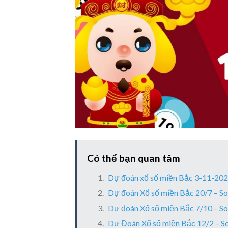
Có thể bạn quan tâm
Dự đoán xổ số miền Bắc 3-11-202
Dự đoán Xổ số miền Bắc 20/7 – S
Dự đoán Xổ số miền Bắc 7/10 – So
Dự Đoán Xổ số miền Bắc 12/2 – S