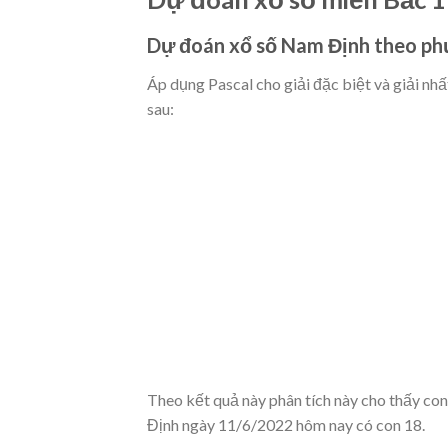
Dự đoán xổ số Nam Định theo ph
Áp dụng Pascal cho giải đặc biệt và giải nh
sau:
Theo kết quả này phân tích này cho thấy con
Định ngày 11/6/2022 hôm nay có con 18.