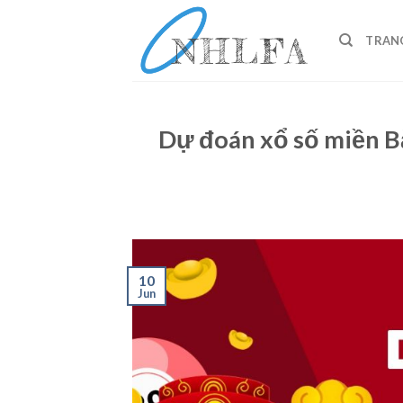
Skip
to
TRAN
content
Dự đoán xổ số miền B
10
Jun