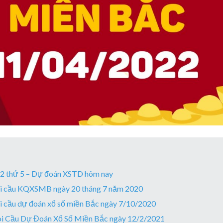
2 thứ 5 – Dự đoán XSTD hôm nay
oi cầu KQXSMB ngày 20 tháng 7 năm 2020
i cầu dự đoán xổ số miền Bắc ngày 7/10/2020
oi Cầu Dự Đoán Xổ Số Miền Bắc ngày 12/2/2021