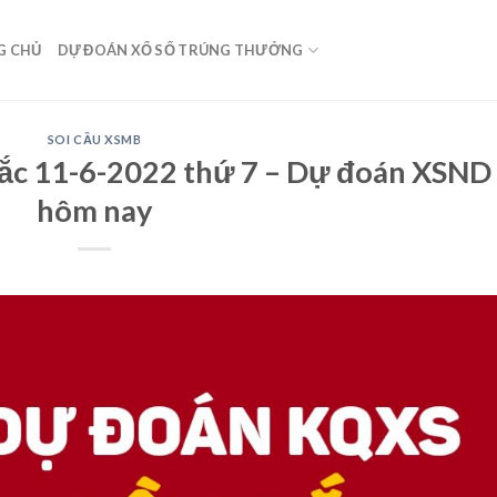
G CHỦ
DỰ ĐOÁN XỔ SỐ TRÚNG THƯỞNG
SOI CẦU XSMB
ắc 11-6-2022 thứ 7 – Dự đoán XSND
hôm nay